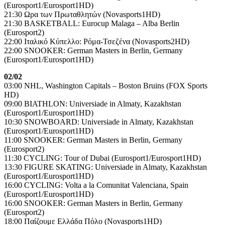
(Eurosport1/Eurosport1HD)
21:30 Ωρα των Πρωταθλητών (Novasports1HD)
21:30 BASKETBALL: Eurocup Malaga – Alba Berlin
(Eurosport2)
22:00 Ιταλικό Κύπελλο: Ρόμα-Τσεζένα (Novasports2HD)
22:00 SNOOKER: German Masters in Berlin, Germany
(Eurosport1/Eurosport1HD)
02/02
03:00 NHL, Washington Capitals – Boston Bruins (FOX Sports
HD)
09:00 BIATHLON: Universiade in Almaty, Kazakhstan
(Eurosport1/Eurosport1HD)
10:30 SNOWBOARD: Universiade in Almaty, Kazakhstan
(Eurosport1/Eurosport1HD)
11:00 SNOOKER: German Masters in Berlin, Germany
(Eurosport2)
11:30 CYCLING: Tour of Dubai (Eurosport1/Eurosport1HD)
13:30 FIGURE SKATING: Universiade in Almaty, Kazakhstan
(Eurosport1/Eurosport1HD)
16:00 CYCLING: Volta a la Comunitat Valenciana, Spain
(Eurosport1/Eurosport1HD)
16:00 SNOOKER: German Masters in Berlin, Germany
(Eurosport2)
18:00 Παίζουμε Ελλάδα Πόλο (Novasports1HD)