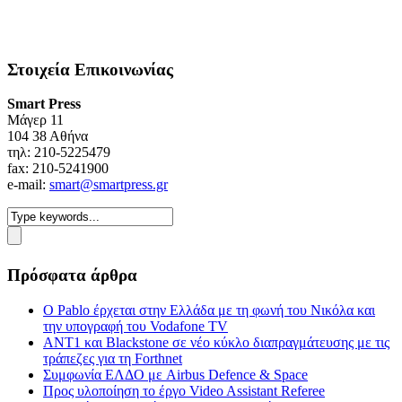
Στοιχεία Επικοινωνίας
Smart Press
Mάγερ 11
104 38 Αθήνα
τηλ: 210-5225479
fax: 210-5241900
e-mail:
smart@smartpress.gr
Πρόσφατα άρθρα
Ο Pablo έρχεται στην Ελλάδα με τη φωνή του Νικόλα και
την υπογραφή του Vodafone TV
ΑΝΤ1 και Blackstone σε νέο κύκλο διαπραγμάτευσης με τις
τράπεζες για τη Forthnet
Συμφωνία ΕΛΔΟ με Airbus Defence & Space
Προς υλοποίηση το έργο Video Assistant Referee