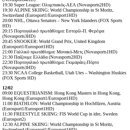
19:30 Super League: Ολυμπιακός-ΑΕΛ (Novasports2HD)
19:30 ALPINE SKIING: World Championship in St Moritz,
Switzerland (Eurosport1/Eurosport1HD)
20:00 NHL, Ottawa Senators – New York Islanders (FOX Sports
HD)
20:15 Πορτογαλικό πρωτάθλημα: Εστορίλ-Π. Φερέιρα
(Novasports3HD)
20:45 SNOOKER: World Grand Prix, United Kingdom
(Eurosport1/Eurosport1HD)
21:00 Γαλλικό πρωτάθλημα: Μονακό-Μετς (Novasports1HD)
21:30 Παίζουμε Ελλάδα (Novasports2HD)
22:30 Πορτογαλικό πρωτάθλημα: Γκιμαράες-Πόρτο
(Novasports3HD)
23:30 NCAA College Basketball, Utah Utes – Washington Huskies
(FOX Sports HD)
12/02
09:00 EQUESTRIANISM: Hong Kong Masters in Hong Kong,
Hong Kong (Eurosport1/Eurosport1HD)
11:00 BIATHLON: World Championship in Hochfilzen, Austria
(Eurosport1/Eurosport1HD)
11:30 FREESTYLE SKIING: FIS World Cup in idre, Sweden
(Eurosport2)
12:30 ALPINE SKIING: World Championship in St Moritz,
Switzerland (Eurosport1/Eurosport1HD)