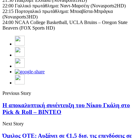
21:30 Παίζουμε Ελλάδα (Novasports1HD)
22:00 Γαλλικό πρωτάθλημα: Ναντ-Μαρσέιγ (Novasports2HD)
22:15 Πορτογαλικό πρωτάθλημα: Mποαβίστα-Μπράγκα
(Novasports3HD)
24:00 NCAA College Basketball, UCLA Bruins – Oregon State
Beavers (FOX Sports HD)
Previous Story
Η αποκαλυπτική συνέντευξη του Νίκου Γκάλη στο
Pick & Roll – ΒΙΝΤΕΟ
Next Story
Όμιλος ΟΤΕ: Αυξάνει σε €1,5 δισ. τις επενδύσεις σε