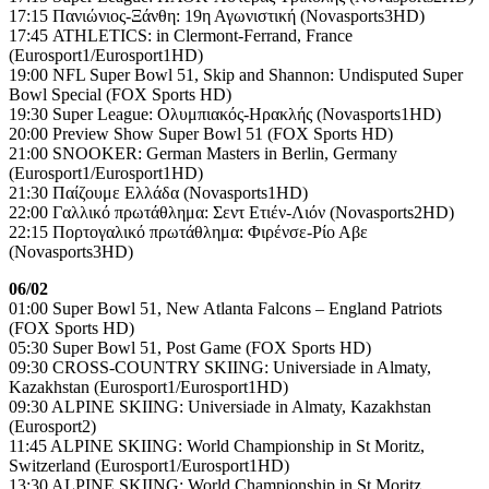
17:15 Πανιώνιος-Ξάνθη: 19η Αγωνιστική (Novasports3HD)
17:45 ATHLETICS: in Clermont-Ferrand, France
(Eurosport1/Eurosport1HD)
19:00 NFL Super Bowl 51, Skip and Shannon: Undisputed Super
Bowl Special (FOX Sports HD)
19:30 Super League: Ολυμπιακός-Ηρακλής (Novasports1HD)
20:00 Preview Show Super Bowl 51 (FOX Sports HD)
21:00 SNOOKER: German Masters in Berlin, Germany
(Eurosport1/Eurosport1HD)
21:30 Παίζουμε Ελλάδα (Novasports1HD)
22:00 Γαλλικό πρωτάθλημα: Σεντ Ετιέν-Λιόν (Novasports2HD)
22:15 Πορτογαλικό πρωτάθλημα: Φιρένσε-Ρίο Αβε
(Novasports3HD)
06/02
01:00 Super Bowl 51, New Atlanta Falcons – England Patriots
(FOX Sports HD)
05:30 Super Bowl 51, Post Game (FOX Sports HD)
09:30 CROSS-COUNTRY SKIING: Universiade in Almaty,
Kazakhstan (Eurosport1/Eurosport1HD)
09:30 ALPINE SKIING: Universiade in Almaty, Kazakhstan
(Eurosport2)
11:45 ALPINE SKIING: World Championship in St Moritz,
Switzerland (Eurosport1/Eurosport1HD)
13:30 ALPINE SKIING: World Championship in St Moritz,