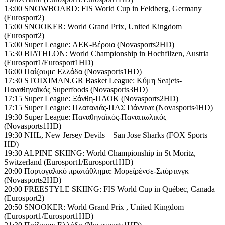
13:00 SNOWBOARD: FIS World Cup in Feldberg, Germany
(Eurosport2)
15:00 SNOOKER: World Grand Prix, United Kingdom
(Eurosport2)
15:00 Super League: ΑΕΚ-Βέροια (Novasports2HD)
15:30 BIATHLON: World Championship in Hochfilzen, Austria
(Eurosport1/Eurosport1HD)
16:00 Παίζουμε Ελλάδα (Novasports1HD)
17:30 STOIXIMAN.GR Basket League: Κύμη Seajets-
Παναθηναϊκός Superfoods (Novasports3HD)
17:15 Super League: Ξάνθη-ΠΑΟΚ (Novasports2HD)
17:15 Super League: Πλατανιάς-ΠΑΣ Γιάννινα (Novasports4HD)
19:30 Super League: Παναθηναϊκός-Παναιτωλικός
(Novasports1HD)
19:30 NHL, New Jersey Devils – San Jose Sharks (FOX Sports
HD)
19:30 ALPINE SKIING: World Championship in St Moritz,
Switzerland (Eurosport1/Eurosport1HD)
20:00 Πορτογαλικό πρωτάθλημα: Μορεϊρένσε-Σπόρτινγκ
(Novasports2HD)
20:00 FREESTYLE SKIING: FIS World Cup in Québec, Canada
(Eurosport2)
20:50 SNOOKER: World Grand Prix , United Kingdom
(Eurosport1/Eurosport1HD)