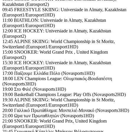
Kazakhstan (Eurosport2)
09:45 FREESTYLE SKIING: Universiade in Almaty, Kazakhstan
(Eurosport1/Eurosport1HD)
11:00 BIATHLON: Universiade in Almaty, Kazakhstan
(Eurosport1/Eurosport1HD)
12:00 ICE HOCKEY: Universiade in Almaty, Kazakhstan
(Eurosport2)
12:45 ALPINE SKIING: World Championship in St Moritz,
Switzerland (Eurosport1/Eurosport1HD)
15:00 SNOOKER: World Grand Prix , United Kingdom
(Eurosport2)
15:30 ICE HOCKEY: Universiade in Almaty, Kazakhstan
(Eurosport1/Eurosport1HD)
17:00 Παίζουμε Ελλάδα Πόλο (Novasports1HD)
18:00 LEN Champions League: Ολυμπιακός-Βουδαπέστη
(Novasports3HD)
19:00 Στο Φιλέ (Novasports1HD)
19:00 Basketball Champions League: Play Offs (Novasports2HD)
19:30 ALPINE SKIING: World Championship in St Moritz,
Switzerland (Eurosport1/Eurosport1HD)
20:00 Γαλλικό Πρωτάθλημα: Μονπελιέ-Μονακό (Novasports3HD)
21:00 Ωρα των Πρωταθλητών (Novasports1HD)
21:00 SNOOKER: World Grand Prix, United Kingdom
(Eurosport1/Eurosport1HD)
21:45 Γερμανικό Κύπελλο: Μπάγερν-Βόλφσμπουργκ