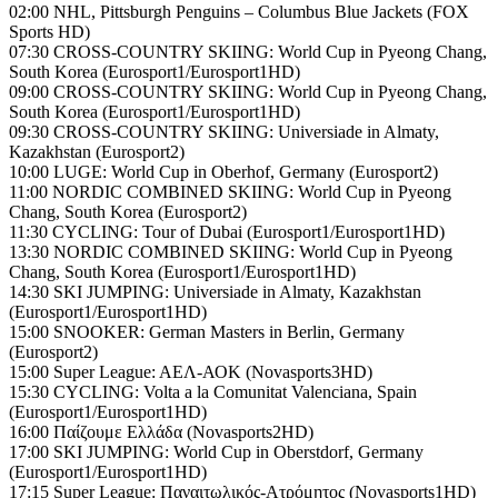
02:00 NHL, Pittsburgh Penguins – Columbus Blue Jackets (FOX
Sports HD)
07:30 CROSS-COUNTRY SKIING: World Cup in Pyeong Chang,
South Korea (Eurosport1/Eurosport1HD)
09:00 CROSS-COUNTRY SKIING: World Cup in Pyeong Chang,
South Korea (Eurosport1/Eurosport1HD)
09:30 CROSS-COUNTRY SKIING: Universiade in Almaty,
Kazakhstan (Eurosport2)
10:00 LUGE: World Cup in Oberhof, Germany (Eurosport2)
11:00 NORDIC COMBINED SKIING: World Cup in Pyeong
Chang, South Korea (Eurosport2)
11:30 CYCLING: Tour of Dubai (Eurosport1/Eurosport1HD)
13:30 NORDIC COMBINED SKIING: World Cup in Pyeong
Chang, South Korea (Eurosport1/Eurosport1HD)
14:30 SKI JUMPING: Universiade in Almaty, Kazakhstan
(Eurosport1/Eurosport1HD)
15:00 SNOOKER: German Masters in Berlin, Germany
(Eurosport2)
15:00 Super League: AΕΛ-ΑΟΚ (Novasports3HD)
15:30 CYCLING: Volta a la Comunitat Valenciana, Spain
(Eurosport1/Eurosport1HD)
16:00 Παίζουμε Ελλάδα (Novasports2HD)
17:00 SKI JUMPING: World Cup in Oberstdorf, Germany
(Eurosport1/Eurosport1HD)
17:15 Super League: Παναιτωλικός-Ατρόμητος (Novasports1HD)