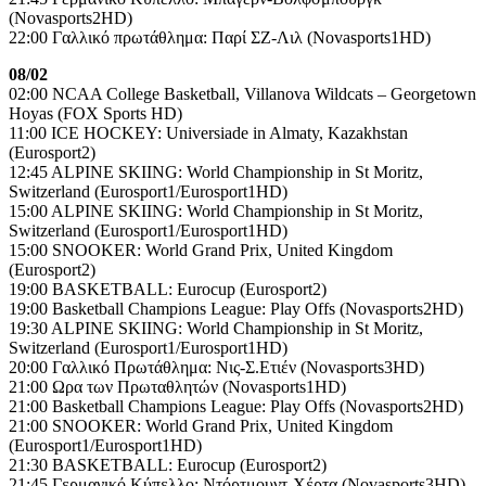
(Novasports2HD)
22:00 Γαλλικό πρωτάθλημα: Παρί ΣΖ-Λιλ (Novasports1HD)
08/02
02:00 NCAA College Basketball, Villanova Wildcats – Georgetown
Hoyas (FOX Sports HD)
11:00 ICE HOCKEY: Universiade in Almaty, Kazakhstan
(Eurosport2)
12:45 ALPINE SKIING: World Championship in St Moritz,
Switzerland (Eurosport1/Eurosport1HD)
15:00 ALPINE SKIING: World Championship in St Moritz,
Switzerland (Eurosport1/Eurosport1HD)
15:00 SNOOKER: World Grand Prix, United Kingdom
(Eurosport2)
19:00 BASKETBALL: Eurocup (Eurosport2)
19:00 Basketball Champions League: Play Offs (Novasports2HD)
19:30 ALPINE SKIING: World Championship in St Moritz,
Switzerland (Eurosport1/Eurosport1HD)
20:00 Γαλλικό Πρωτάθλημα: Νις-Σ.Ετιέν (Novasports3HD)
21:00 Ωρα των Πρωταθλητών (Novasports1HD)
21:00 Basketball Champions League: Play Offs (Novasports2HD)
21:00 SNOOKER: World Grand Prix, United Kingdom
(Eurosport1/Eurosport1HD)
21:30 BASKETBALL: Eurocup (Eurosport2)
21:45 Γερμανικό Κύπελλο: Ντόρτμουντ-Χέρτα (Novasports3HD)