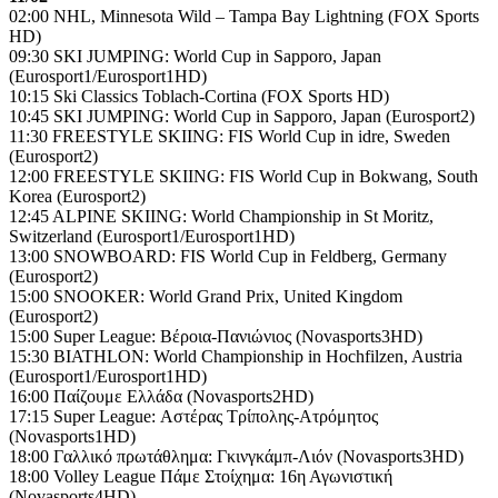
02:00 NHL, Minnesota Wild – Tampa Bay Lightning (FOX Sports
HD)
09:30 SKI JUMPING: World Cup in Sapporo, Japan
(Eurosport1/Eurosport1HD)
10:15 Ski Classics Toblach-Cortina (FOX Sports HD)
10:45 SKI JUMPING: World Cup in Sapporo, Japan (Eurosport2)
11:30 FREESTYLE SKIING: FIS World Cup in idre, Sweden
(Eurosport2)
12:00 FREESTYLE SKIING: FIS World Cup in Bokwang, South
Korea (Eurosport2)
12:45 ALPINE SKIING: World Championship in St Moritz,
Switzerland (Eurosport1/Eurosport1HD)
13:00 SNOWBOARD: FIS World Cup in Feldberg, Germany
(Eurosport2)
15:00 SNOOKER: World Grand Prix, United Kingdom
(Eurosport2)
15:00 Super League: Βέροια-Πανιώνιος (Novasports3HD)
15:30 BIATHLON: World Championship in Hochfilzen, Austria
(Eurosport1/Eurosport1HD)
16:00 Παίζουμε Ελλάδα (Novasports2HD)
17:15 Super League: Αστέρας Τρίπολης-Ατρόμητος
(Novasports1HD)
18:00 Γαλλικό πρωτάθλημα: Γκινγκάμπ-Λιόν (Novasports3HD)
18:00 Volley League Πάμε Στοίχημα: 16η Αγωνιστική
(Novasports4HD)