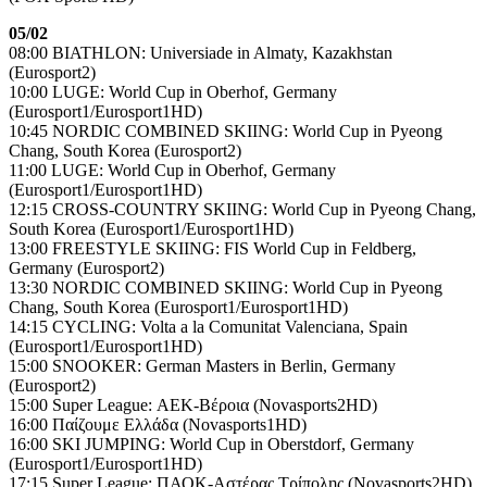
05/02
08:00 BIATHLON: Universiade in Almaty, Kazakhstan
(Eurosport2)
10:00 LUGE: World Cup in Oberhof, Germany
(Eurosport1/Eurosport1HD)
10:45 NORDIC COMBINED SKIING: World Cup in Pyeong
Chang, South Korea (Eurosport2)
11:00 LUGE: World Cup in Oberhof, Germany
(Eurosport1/Eurosport1HD)
12:15 CROSS-COUNTRY SKIING: World Cup in Pyeong Chang,
South Korea (Eurosport1/Eurosport1HD)
13:00 FREESTYLE SKIING: FIS World Cup in Feldberg,
Germany (Eurosport2)
13:30 NORDIC COMBINED SKIING: World Cup in Pyeong
Chang, South Korea (Eurosport1/Eurosport1HD)
14:15 CYCLING: Volta a la Comunitat Valenciana, Spain
(Eurosport1/Eurosport1HD)
15:00 SNOOKER: German Masters in Berlin, Germany
(Eurosport2)
15:00 Super League: ΑΕΚ-Βέροια (Novasports2HD)
16:00 Παίζουμε Ελλάδα (Novasports1HD)
16:00 SKI JUMPING: World Cup in Oberstdorf, Germany
(Eurosport1/Eurosport1HD)
17:15 Super League: ΠΑΟΚ-Αστέρας Τρίπολης (Novasports2HD)