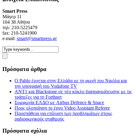
Smart Press
Mάγερ 11
104 38 Αθήνα
τηλ: 210-5225479
fax: 210-5241900
e-mail:
smart@smartpress.gr
Πρόσφατα άρθρα
Ο Pablo έρχεται στην Ελλάδα με τη φωνή του Νικόλα και
την υπογραφή του Vodafone TV
ΑΝΤ1 και Blackstone σε νέο κύκλο διαπραγμάτευσης με τις
τράπεζες για τη Forthnet
Συμφωνία ΕΛΔΟ με Airbus Defence & Space
Προς υλοποίηση το έργο Video Assistant Referee
Προσπάθεια για επίλυση των προβλημάτων στους
ραδιοφωνικούς σταθμούς
Πρόσφατα σχόλια