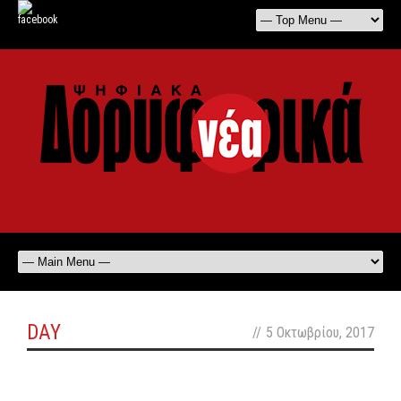
DAY
//
5 Οκτωβρίου, 2017
off