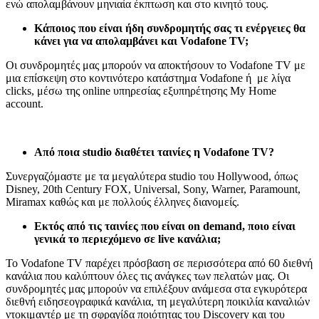
ενώ απολαμβάνουν μηνιαία έκπτωση και στο κινητό τους.
Κάποιος που είναι ήδη συνδρομητής σας τι ενέργειες θα
κάνει για να απολαμβάνει και
Vodafone
TV
;
Οι συνδρομητές μας μπορούν να αποκτήσουν το Vodafone TV με
μια επίσκεψη στο κοντινότερο κατάστημα Vodafone ή με λίγα
clicks, μέσω της online υπηρεσίας εξυπηρέτησης My Home
account.
Από ποια studio διαθέτει ταινίες η Vodafone TV?
Συνεργαζόμαστε με τα μεγαλύτερα studio του Hollywood, όπως
Disney, 20th Century FOX, Universal, Sony, Warner, Paramount,
Miramax καθώς και με πολλούς έλληνες διανομείς.
Εκτός από τις ταινίες που είναι on
d
emand, ποιο είναι
γενικά το περιεχόμενο σε live κανάλια;
To Vodafone TV παρέχει πρόσβαση σε περισσότερα από 60 διεθνή
κανάλια που καλύπτουν όλες τις ανάγκες των πελατών μας. Οι
συνδρομητές μας μπορούν να επιλέξουν ανάμεσα στα εγκυρότερα
διεθνή ειδησεογραφικά κανάλια, τη μεγαλύτερη ποικιλία καναλιών
ντοκιμαντέρ με τη σφραγίδα ποιότητας του Discovery και του