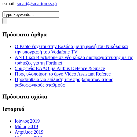
e-mail:
smart@smartpress.gr
Πρόσφατα άρθρα
Ο Pablo έρχεται στην Ελλάδα με τη φωνή του Νικόλα και
την υπογραφή του Vodafone TV
ΑΝΤ1 και Blackstone σε νέο κύκλο διαπραγμάτευσης με τις
τράπεζες για τη Forthnet
Συμφωνία ΕΛΔΟ με Airbus Defence & Space
Προς υλοποίηση το έργο Video Assistant Referee
Προσπάθεια για επίλυση των προβλημάτων στους
ραδιοφωνικούς σταθμούς
Πρόσφατα σχόλια
Ιστορικό
Ιούνιος 2019
Μάιος 2019
Απρίλιος 2019