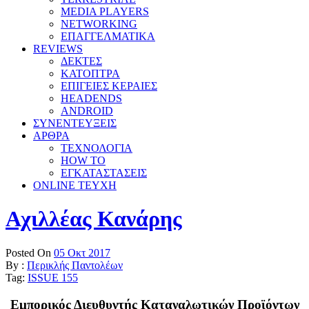
MEDIA PLAYERS
NETWORKING
ΕΠΑΓΓΕΛΜΑΤΙΚΑ
REVIEWS
ΔΕΚΤΕΣ
ΚΑΤΟΠΤΡΑ
ΕΠΙΓΕΙΕΣ ΚΕΡΑΙΕΣ
HEADENDS
ANDROID
ΣΥΝΕΝΤΕΥΞΕΙΣ
ΑΡΘΡΑ
ΤΕΧΝΟΛΟΓΙΑ
HOW TO
ΕΓΚΑΤΑΣΤΑΣΕΙΣ
ONLINE TEYXH
Αχιλλέας Κανάρης
Posted On
05 Οκτ 2017
By :
Περικλής Παντολέων
Tag:
ISSUE 155
Εμπορικός Διευθυντής Καταναλωτικών Προϊόντων