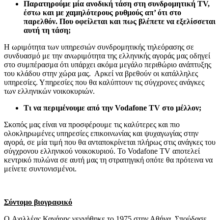
Παρατηρούμε μία ανοδική τάση στη συνδρομητική
TV
,
έστω και με χαμηλότερους ρυθμούς απ’ ότι στο
παρελθόν. Που οφείλεται και πως βλέπετε να εξελίσσεται
αυτή τη τάση;
Η ωριμότητα των υπηρεσιών συνδρομητικής τηλεόρασης σε
συνδυασμό με την ανωριμότητα της ελληνικής αγοράς μας οδηγεί
στο συμπέρασμα ότι υπάρχει ακόμα μεγάλο περιθώριο ανάπτυξης
του κλάδου στην χώρα μας. Αρκεί να βρεθούν οι κατάλληλες
υπηρεσίες. Υπηρεσίες που θα καλύπτουν τις σύγχρονες ανάγκες
των ελληνικών νοικοκυριών.
Τι να περιμένουμε από την Vodafone TV στο μέλλον;
Σκοπός μας είναι να προσφέρουμε τις καλύτερες και πιο
ολοκληρωμένες υπηρεσίες επικοινωνίας και ψυχαγωγίας στην
αγορά, σε μία τιμή που θα ανταποκρίνεται πλήρως στις ανάγκες του
σύγχρονου ελληνικού νοικοκυριού. Το Vodafone TV αποτελεί
κεντρικό πυλώνα σε αυτή μας τη στρατηγική οπότε θα πρότεινα να
μείνετε συντονισμένοι.
Σύντομο βιογραφικό
O Αχιλλέας Κανάρης γεννήθηκε το 1975 στην Αθήνα. Σπούδασε