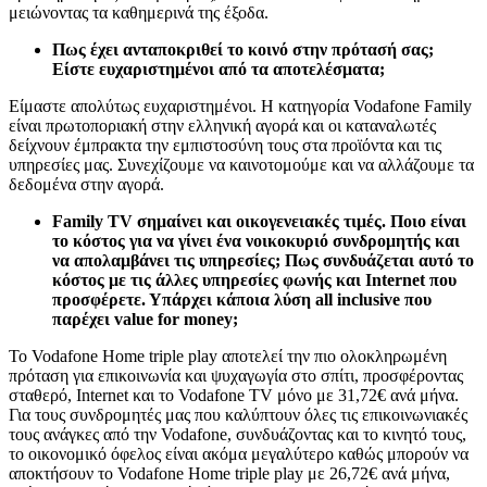
μειώνοντας τα καθημερινά της έξοδα.
Πως έχει ανταποκριθεί το κοινό στην πρότασή σας;
Είστε ευχαριστημένοι από τα αποτελέσματα;
Είμαστε απολύτως ευχαριστημένοι. Η κατηγορία Vodafone
Family
είναι πρωτοποριακή στην ελληνική αγορά και οι καταναλωτές
δείχνουν έμπρακτα την εμπιστοσύνη τους στα προϊόντα και τις
υπηρεσίες μας. Συνεχίζουμε να καινοτομούμε και να αλλάζουμε τα
δεδομένα στην αγορά.
Family
TV
σημαίνει και οικογενειακές τιμές. Ποιο είναι
το κόστος για να γίνει ένα νοικοκυριό συνδρομητής και
να απολαμβάνει τις υπηρεσίες; Πως συνδυάζεται αυτό το
κόστος με τις άλλες υπηρεσίες φωνής και
Internet
που
προσφέρετε. Υπάρχει κάποια λύση
all
inclusive
που
παρέχει
value
for
money
;
Το Vodafone Home triple play αποτελεί την πιο ολοκληρωμένη
πρόταση για επικοινωνία και ψυχαγωγία στο σπίτι, προσφέροντας
σταθερό, Internet και το Vodafone TV μόνο με 31,72€ ανά μήνα.
Για τους συνδρομητές μας που καλύπτουν όλες τις επικοινωνιακές
τους ανάγκες από την Vodafone, συνδυάζοντας και το κινητό τους,
το οικονομικό όφελος είναι ακόμα μεγαλύτερο καθώς μπορούν να
αποκτήσουν το Vodafone Home triple play με 26,72€ ανά μήνα,