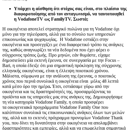
Υπάρχει η αίσθηση ότι στόχος σας είναι, στο πλαίσιο της
διαφοροποίησης από τον ανταγωνισμό, να ταυτοποιηθεί
η VodafoneTV ως FamilyTV. Σωστά;
Η οικογένεια αποτελεί στρατηγικό πυλώνα για τη Vodafone όχι
μόνο για την τηλεόραση, αλλά για το σύνολο των υπηρεσιών
επικοινωνίας και ψυχαγωγίας. Η Vodafone εστιάζει στην
οικογένεια και προσεγγίζει με ένα διαφορετικό τρόπο τις ανάγκες
της, καθώς αναγνωρίζει τα νέα δεδομένα που έχει φέρει ο
σύγχρονος τρόπος ζωής. Προ μηνών, εάν θυμάστε, είχαμε
δημοσιεύσει μία εκτενή έρευνα, σε συνεργασία με την Focus –
Bari, η οποία έδειξε ότι μια σημαντική πρόκληση της σύγχρονης
ελληνικής οικογένειας, είναι η έλλειψη ποιοτικού χρόνου.
Μάλιστα, σύμφωνα με την ανάλυση της έρευνας, ο ποιοτικός
χρόνος που περνά συνολικά η οικογένεια είναι μόλις 48 λεπτά
κατά μέσο όρο την ημέρα
.
Έτσι, εστιάσαμε γύρω από την
οικογένεια και τις δραστηριότητές της, προσαρμόζοντας τα
προϊόντα και τις υπηρεσίες μας στις ανάγκες της. Δημιουργήσαμε
τη νέα κατηγορία Vodafone Family, η οποία προσφέρει
τα οικογενειακά προγράμματα Vodafone Family One που
καλύπτουν συνολικά τις επικοινωνιακές ανάγκες όλων των μελών
της, αλλά και το εκτενές πρόγραμμα προνομίων Vodafone Thank
you, που δίνει τη δυνατότητα στην οικογένεια να απολαμβάνει
δραστηριότητες και εμπειρίες, αλλά και να επωφελείται σημαντικά