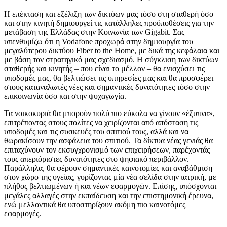
Η επέκταση και εξέλιξη των δικτύων μας τόσο στη σταθερή όσο
και στην κινητή δημιουργεί τις κατάλληλες προϋποθέσεις για την
μετάβαση της Ελλάδας στην Κοινωνία των Gigabit. Σας
υπενθυμίζω ότι η Vodafone προχωρά στην δημιουργία του
μεγαλύτερου δικτύου Fiber to the Home, με δικά της κεφάλαια και
με βάση τον στρατηγικό μας σχεδιασμό. Η σύγκλιση των δικτύων
σταθερής και κινητής – που είναι το μέλλον – θα ενισχύσει τις
υποδομές μας, θα βελτιώσει τις υπηρεσίες μας και θα προσφέρει
στους καταναλωτές νέες και σημαντικές δυνατότητες τόσο στην
επικοινωνία όσο και στην ψυχαγωγία.
Τα νοικοκυριά θα μπορούν πολύ πιο εύκολα να γίνουν «έξυπνα»,
επιτρέποντας στους πολίτες να χειρίζονται από απόσταση τις
υποδομές και τις συσκευές του σπιτιού τους, αλλά και να
θωρακίσουν την ασφάλεια του σπιτιού. Τα δίκτυα νέας γενιάς θα
επιταχύνουν τον εκσυγχρονισμό των επιχειρήσεων, παρέχοντάς
τους απεριόριστες δυνατότητες στο ψηφιακό περιβάλλον.
Παράλληλα, θα φέρουν σημαντικές καινοτομίες και αναβάθμιση
στον χώρο της υγείας, γυρίζοντας μία νέα σελίδα στην ιατρική, με
πλήθος βελτιωμένων ή και νέων εφαρμογών. Επίσης, υπόσχονται
μεγάλες αλλαγές στην εκπαίδευση και την επιστημονική έρευνα,
ενώ μελλοντικά θα υποστηρίξουν ακόμη πιο καινοτόμες
εφαρμογές.