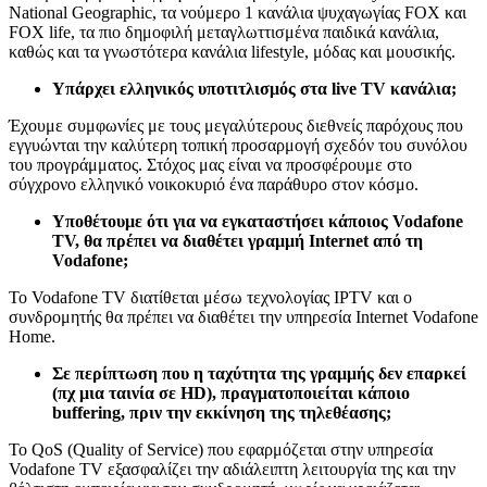
National Geographic, τα νούμερο 1 κανάλια ψυχαγωγίας FOX και
FOX life, τα πιο δημοφιλή μεταγλωττισμένα παιδικά κανάλια,
καθώς και τα γνωστότερα κανάλια lifestyle, μόδας και μουσικής.
Υπάρχει ελληνικός υποτιτλισμός στα live TV κανάλια;
Έχουμε συμφωνίες με τους μεγαλύτερους διεθνείς παρόχους που
εγγυώνται την καλύτερη τοπική προσαρμογή σχεδόν του συνόλου
του προγράμματος. Στόχος μας είναι να προσφέρουμε στο
σύγχρονο ελληνικό νοικοκυριό ένα παράθυρο στον κόσμο.
Υποθέτουμε ότι για να εγκαταστήσει κάποιος Vodafone
TV, θα πρέπει να διαθέτει γραμμή Internet από τη
Vodafone;
To Vodafone TV διατίθεται μέσω τεχνολογίας IPTV και o
συνδρομητής θα πρέπει να διαθέτει την υπηρεσία Internet Vodafone
Home.
Σε περίπτωση που η ταχύτητα της γραμμής δεν επαρκεί
(πχ μια ταινία σε HD),
πραγματοποιείται κάποιο
buffering, πριν την εκκίνηση της τηλεθέασης;
Το QoS (Quality of Service) που εφαρμόζεται στην υπηρεσία
Vodafone TV εξασφαλίζει την αδιάλειπτη λειτουργία της και την