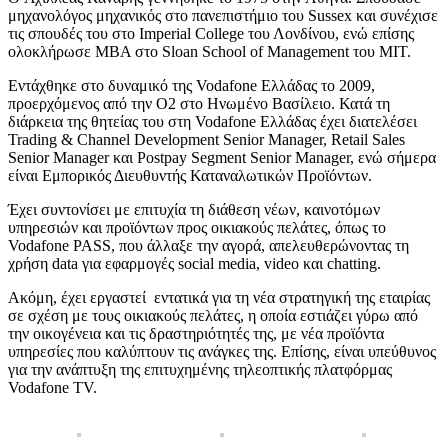
μηχανολόγος μηχανικός στο πανεπιστήμιο του Sussex και συνέχισε
τις σπουδές του στο Imperial College του Λονδίνου, ενώ επίσης
ολοκλήρωσε MBA στο Sloan School of Management του MIT.
Εντάχθηκε στο δυναμικό της Vodafone Ελλάδας το 2009,
προερχόμενος από την O2 στο Ηνωμένο Βασίλειο. Κατά τη
διάρκεια της θητείας του στη Vodafone Ελλάδας έχει διατελέσει
Trading & Channel Development Senior Manager, Retail Sales
Senior Manager και Postpay Segment Senior Manager, ενώ σήμερα
είναι Εμπορικός Διευθυντής Καταναλωτικών Προϊόντων.
Έχει συντονίσει με επιτυχία τη διάθεση νέων, καινοτόμων
υπηρεσιών και προϊόντων προς οικιακούς πελάτες, όπως το
Vodafone PASS, που άλλαξε την αγορά, απελευθερώνοντας τη
χρήση data για εφαρμογές social media, video και chatting.
Ακόμη, έχει εργαστεί εντατικά για τη νέα στρατηγική της εταιρίας
σε σχέση με τους οικιακούς πελάτες, η οποία εστιάζει γύρω από
την οικογένεια και τις δραστηριότητές της, με νέα προϊόντα
υπηρεσίες που καλύπτουν τις ανάγκες της. Επίσης, είναι υπεύθυνος
για την ανάπτυξη της επιτυχημένης τηλεοπτικής πλατφόρμας
Vodafone TV.