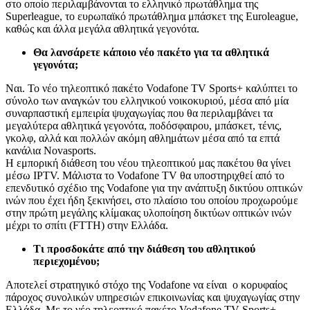
στο οποίο περιλαμβάνονται το ελληνικό πρωτάθλημα της
Superleague, το ευρωπαϊκό πρωτάθλημα μπάσκετ της Euroleague,
καθώς και άλλα μεγάλα αθλητικά γεγονότα.
Θα λανσάρετε κάποιο νέο πακέτο για τα αθλητικά
γεγονότα;
Ναι. Το νέο τηλεοπτικό πακέτο Vodafone TV Sports+ καλύπτει το
σύνολο των αναγκών του ελληνικού νοικοκυριού, μέσα από μία
συναρπαστική εμπειρία ψυχαγωγίας που θα περιλαμβάνει τα
μεγαλύτερα αθλητικά γεγονότα, ποδόσφαιρου, μπάσκετ, τένις,
γκολφ, αλλά και πολλών ακόμη αθλημάτων μέσα από τα επτά
κανάλια Novasports.
Η εμπορική διάθεση του νέου τηλεοπτικού μας πακέτου θα γίνει
μέσω IPTV. Μάλιστα το Vodafone TV θα υποστηριχθεί από το
επενδυτικό σχέδιο της Vodafone για την ανάπτυξη δικτύου οπτικών
ινών που έχει ήδη ξεκινήσει, στο πλαίσιο του οποίου προχωρούμε
στην πρώτη μεγάλης κλίμακας υλοποίηση δικτύων οπτικών ινών
μέχρι το σπίτι (FTTH) στην Ελλάδα.
Τι προσδοκάτε από την διάθεση του αθλητικού
περιεχομένου;
Αποτελεί στρατηγικό στόχο της Vodafone να είναι ο κορυφαίος
πάροχος συνολικών υπηρεσιών επικοινωνίας και ψυχαγωγίας στην
Ελλάδα. Με το νέο τηλεοπτικό πακέτο Vodafone TV Sports+