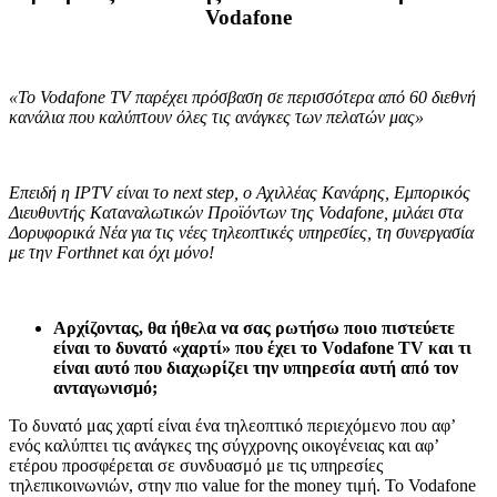
Vodafone
«To Vodafone TV παρέχει πρόσβαση σε περισσότερα από 60 διεθνή
κανάλια που καλύπτουν όλες τις ανάγκες των πελατών μας»
Επειδή η
IPTV
είναι το
next
step
, ο Αχιλλέας Κανάρης, Εμπορικός
Διευθυντής Καταναλωτικών Προϊόντων της Vodafone, μιλάει στα
Δορυφορικά Νέα για τις νέες τηλεοπτικές υπηρεσίες, τη συνεργασία
με την
Forthnet
και όχι μόνο!
Αρχίζοντας, θα ήθελα να σας ρωτήσω ποιο πιστεύετε
είναι το δυνατό «χαρτί» που έχει το Vodafone TV και τι
είναι αυτό που διαχωρίζει την υπηρεσία αυτή από τον
ανταγωνισμό;
Το δυνατό μας χαρτί είναι ένα τηλεοπτικό περιεχόμενο που αφ’
ενός καλύπτει τις ανάγκες της σύγχρονης οικογένειας και αφ’
ετέρου προσφέρεται σε συνδυασμό με τις υπηρεσίες
τηλεπικοινωνιών, στην πιο value for the money τιμή. Το Vodafone