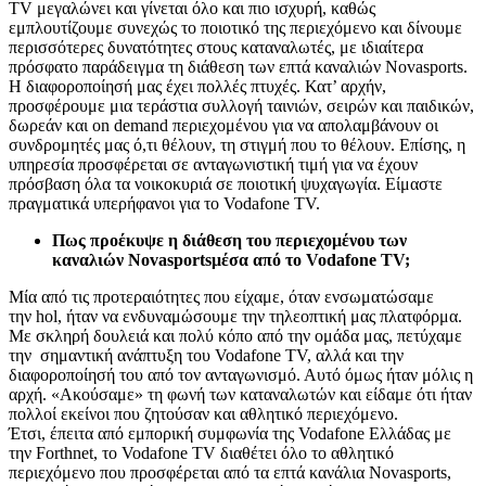
TV μεγαλώνει και γίνεται όλο και πιο ισχυρή, καθώς
εμπλουτίζουμε συνεχώς το ποιοτικό της περιεχόμενο και δίνουμε
περισσότερες δυνατότητες στους καταναλωτές, με ιδιαίτερα
πρόσφατο παράδειγμα τη διάθεση των επτά καναλιών Novasports.
Η διαφοροποίησή μας έχει πολλές πτυχές. Κατ’ αρχήν,
προσφέρουμε μια τεράστια συλλογή ταινιών, σειρών και παιδικών,
δωρεάν και on demand περιεχομένου για να απολαμβάνουν οι
συνδρομητές μας ό,τι θέλουν, τη στιγμή που το θέλουν. Επίσης, η
υπηρεσία προσφέρεται σε ανταγωνιστική τιμή για να έχουν
πρόσβαση όλα τα νοικοκυριά σε ποιοτική ψυχαγωγία. Είμαστε
πραγματικά υπερήφανοι για το Vodafone TV.
Πως προέκυψε η διάθεση του περιεχομένου των
καναλιών
Novasports
μέσα από το
Vodafone
TV
;
Μία από τις προτεραιότητες που είχαμε, όταν ενσωματώσαμε
την hol, ήταν να ενδυναμώσουμε την τηλεοπτική μας πλατφόρμα.
Με σκληρή δουλειά και πολύ κόπο από την ομάδα μας, πετύχαμε
την σημαντική ανάπτυξη του Vodafone TV, αλλά και την
διαφοροποίησή του από τον ανταγωνισμό. Αυτό όμως ήταν μόλις η
αρχή. «Ακούσαμε» τη φωνή των καταναλωτών και είδαμε ότι ήταν
πολλοί εκείνοι που ζητούσαν και αθλητικό περιεχόμενο.
Έτσι, έπειτα από εμπορική συμφωνία της Vodafone Ελλάδας με
την Forthnet, το Vodafone TV διαθέτει όλο το αθλητικό
περιεχόμενο που προσφέρεται από τα επτά κανάλια Novasports,