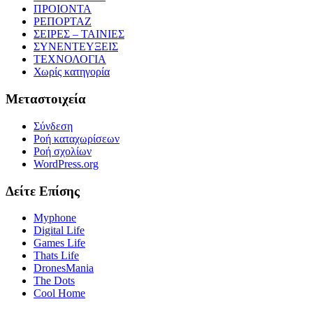
ΠΡΟΙΟΝΤΑ
ΡΕΠΟΡΤΑΖ
ΣΕΙΡΕΣ – ΤΑΙΝΙΕΣ
ΣΥΝΕΝΤΕΥΞΕΙΣ
ΤΕΧΝΟΛΟΓΙΑ
Χωρίς κατηγορία
Μεταστοιχεία
Σύνδεση
Ροή καταχωρίσεων
Ροή σχολίων
WordPress.org
Δείτε Επίσης
Myphone
Digital Life
Games Life
Thats Life
DronesMania
The Dots
Cool Home