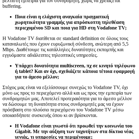
βέλτιστη εμπειρία για τον συνδρομητή, χωρίς να χρειάζεται
buffering.
Ποια είναι η ελάχιστη αναγκαία πραγματική
χωρητικότητα γραμμής για απρόσκοπτη τηλεθέαση
περιεχομένου SD και ποια για HD στη Vodafone TV;
Η Vodafone TV διατίθεται σε standard definition σε όλους τους
καταναλωτές που έχουν ευρυζωνική σύνδεση, ανώτερη από 5,5
Mbps. Διαθέτουμε τις κατάλληλες δυνατότητες εκπομπής και
εγγυόμαστε αδιάλειπτες τηλεοπτικές υπηρεσίες.
Υπάρχει δυνατότητα multiscreen, πχ σε κινητό τηλέφωνο
ή tablet? Και αν όχι, σχεδιάζετε κάποια τέτοια εφαρμογή
για το άμεσο μέλλον;
Στόχος μας είναι να εξελίσσουμε συνεχώς το Vodafone TV, όχι
μόνο ως προς το περιεχόμενο αλλά και ως προς την εμπειρία των
συνδρομητών μας. Αποτελεί προτεραιότητα για το άμεσο μέλλον
να δώσουμε τη δυνατότητα στους συνδρομητές μας να έχουν
πρόσβαση στο πλούσιο περιεχόμενο του Vodafone TV μέσω
οποιασδήποτε συσκευής όπου κι αν βρίσκονται.
Η
Vodafone
είναι γνωστό ότι προωθεί την κοινωνία του
Gigabit
. Με την αύξηση των ταχυτήτων στα δίκτυα νέας
γενιάς, τι υπηρεσίες να περιμένουμε;