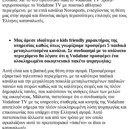
ισχυροποιούμε το Vodafone TV με ποιοτικό αθλητικό
περιεχόμενο, με τα επτά κανάλια Novasports, ενισχύοντας τη θέση
μας στην αγορά και δίνοντας ακόμη περισσότερες επιλογές για τους
Έλληνες καταναλωτές.
Μας άρεσε ιδιαίτερα ο kid
s
friendly χαρακτήρας της
υπηρεσίας καθώς όπως γνωρίζουμε προσφέρει 5 παιδικά
μεταγλωττισμένα κανάλια. Σε συνδυασμό με το υπόλοιπο
περιεχόμενο θα λέγατε ότι η Vodafone προσφέρει ένα
ολοκληρωμένο οικογενειακό πακέτο ψυχαγωγίας;
Αυτή είναι και η βασική μας θέση στην αγορά. Προσφέρουμε
εξαιρετικό τηλεοπτικό περιεχόμενο, με τα καλύτερα παιδικά
κανάλια και την μεγαλύτερη ποικιλία μεταγλωττισμένων παιδικών
ταινιών και σειρών καθώς και τις καλύτερες σειρές και τις πλέον
δημοφιλείς ταινίες, που καλύπτουν τις ανάγκες όλων των μελών
της οικογένειας. Μάλιστα, πιστεύουμε ότι ο συνδυασμός του
Vodafone TV με τις υπηρεσίες σταθερής και κινητής της Vodafone
αποτελούν σήμερα την πλέον ολοκληρωμένη λύση ψυχαγωγίας και
επικοινωνίας που υπάρχει στην Ελληνική αγορά. Αυτό
πιστοποιείται άλλωστε και από τον τρόπο με τον οποίο
αγκαλιάζουν αυτό το πρωτοποριακό «πακέτο» οι ίδιοι οι
καταναλωτές.