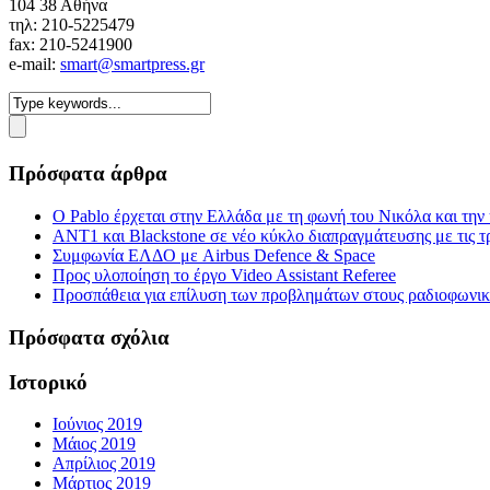
104 38 Αθήνα
τηλ: 210-5225479
fax: 210-5241900
e-mail:
smart@smartpress.gr
Πρόσφατα άρθρα
Ο Pablo έρχεται στην Ελλάδα με τη φωνή του Νικόλα και τη
ΑΝΤ1 και Blackstone σε νέο κύκλο διαπραγμάτευσης με τις τρ
Συμφωνία ΕΛΔΟ με Airbus Defence & Space
Προς υλοποίηση το έργο Video Assistant Referee
Προσπάθεια για επίλυση των προβλημάτων στους ραδιοφωνι
Πρόσφατα σχόλια
Ιστορικό
Ιούνιος 2019
Μάιος 2019
Απρίλιος 2019
Μάρτιος 2019