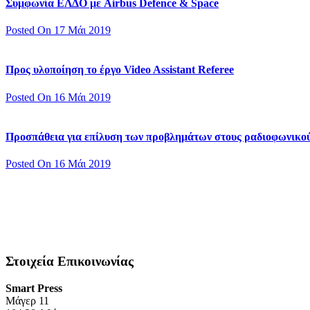
Συμφωνία ΕΛΔΟ με Airbus Defence & Space
Posted On 17 Μάι 2019
Προς υλοποίηση το έργο Video Assistant Referee
Posted On 16 Μάι 2019
Προσπάθεια για επίλυση των προβλημάτων στους ραδιοφωνικο
Posted On 16 Μάι 2019
Στοιχεία Επικοινωνίας
Smart Press
Mάγερ 11