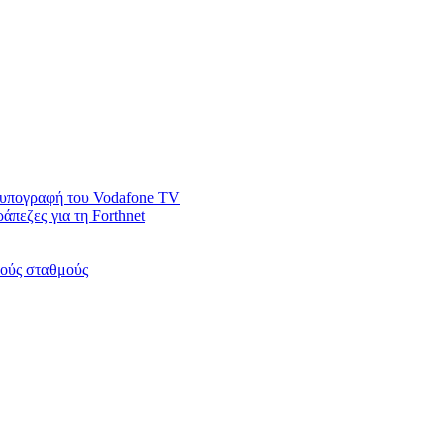
ν υπογραφή του Vodafone TV
άπεζες για τη Forthnet
κούς σταθμούς