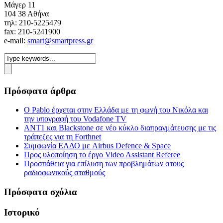
Mάγερ 11
104 38 Αθήνα
τηλ: 210-5225479
fax: 210-5241900
e-mail:
smart@smartpress.gr
Πρόσφατα άρθρα
Ο Pablo έρχεται στην Ελλάδα με τη φωνή του Νικόλα και
την υπογραφή του Vodafone TV
ΑΝΤ1 και Blackstone σε νέο κύκλο διαπραγμάτευσης με τις
τράπεζες για τη Forthnet
Συμφωνία ΕΛΔΟ με Airbus Defence & Space
Προς υλοποίηση το έργο Video Assistant Referee
Προσπάθεια για επίλυση των προβλημάτων στους
ραδιοφωνικούς σταθμούς
Πρόσφατα σχόλια
Ιστορικό