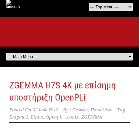
ZGEMMA H7S 4K με επίσημη
υποστήριξη OpenPLi
Posted On
02 Ιούλ 2018
By :
Περικλής Παντολέων
Tag:
Enigma2
,
Linux
,
Openpli
,
tronix
,
ZGEMMA