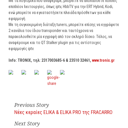
Με τα λογισμικά που αναφέραμε, μπορείτε να απολαύσετε πολλές
επιπλέον λειτουργίες, όπως iptv, HbbTV για την ERT Hybrid, Kodi,
ενώ μπορείτε να εγκαταστήσετε πλειάδα πρόσθετων για κάθε
εφαρμογή.
Με τη συγκεκριμένη διάταξη tuners, μπορείτε επίσης να εγγράφετε
2 κανάλια του ίδιου transponder και ταυτόχρονα να
παρακολουθείτε μία εγγραφή από τον σκληρό δίσκο. Τέλος, να
αναφέρουμε και το QT Stalker plugin για τις αντίστοιχες
εφαρμογές iptv.
Info: TRONIX,
τηλ
: 2317003685-6 & 23510 32461,
www.tronix.gr
Previous Story
Νέες κεραίες ELIKA & ELIKA PRO της FRACARRO
Next Story