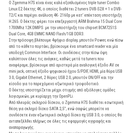
Ο Zgemma H7S είναι ένας καλά εξοπλισμένος triple tuner Combo
Linux E2 δέκτης 4Κ, ο οποίος διαθέτει 2 tuners DVB-S2X + 1 x DVB-
T2/C και παρέχει ανάλυση 4K- 2160p με κατ’ επέκταση υποστήριξη
H.265. Ο δέκτης φέρει τον επεξεργαστή ARM Brahma 15 Dual Core
1700Mhz 12K DMIPS με την υποστήριξη του chipset BCM7251S
Dual Core, 4GB EMMC NAND Flash/1GB DDR3.
Στην πρόσοψη βλέπουμε 4ψήφιο display, μπουτόν Power, ενώ πίσω
από το κάθετο πορτάκι, βρίσκουμε ένα smartcard reader και μία
υποδοχή Common Interface. Οι συνδέσεις στην πίσω όψη
καλύπτουν όλες τις ανάγκες, καθώς μετά τα tuners που
αναφέραμε, βρίσκουμε από αριστερά μία αναλογική έξοδο AV σε
mini jack, οπτική έξοδο ψηφιακού ήχου S/PDIF, HDMI, μία θύρα USB
3.0, Gigabit Ethernet, 2 θύρες USB 2.0, μπουτόν ON/OFF και την
είσοδο για το παρεχόμενο εξωτερικό τροφοδοτικό.
Ο δέκτης υποστηρίζεται μέχρι στιγμής από αξιόλογες ομάδες
λογισμικών, με κυρίαρχη την OpenPLi.
Από πλευράς σκληρού δίσκου, ο Zgemma H7S διαθέτει εσωτερική
θέση για σκληρό δίσκο SATA 2,5’’, ενώ σαφώς μπορείτε να
συνδέσετε έναν εξωτερικό σκληρό δίσκο πχ USB 3.0, ο οποίος θα
ανταπεξέλθει πλήρως σε όλες τις εφαρμογές εγγραφής και
αναπαραγωγής.