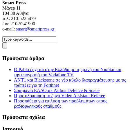
Smart Press
Mάγερ 11
104 38 Αθήνα
τηλ: 210-5225479
fax: 210-5241900
e-mail:
smart@smartpress.gr
Πρόσφατα άρθρα
Ο Pablo έρχεται στην Ελλάδα με τη φωνή του Νικόλα και
την υπογραφή του Vodafone TV
ΑΝΤ1 και Blackstone σε νέο κύκλο διαπραγμάτευσης με τις
τράπεζες για τη Forthnet
Συμφωνία ΕΛΔΟ με Airbus Defence & Space
Προς υλοποίηση το έργο Video Assistant Referee
Προσπάθεια για επίλυση των προβλημάτων στους
ραδιοφωνικούς σταθμούς
Πρόσφατα σχόλια
Ιστορικό