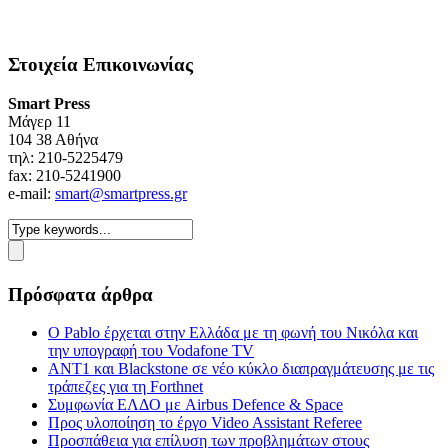
Στοιχεία Επικοινωνίας
Smart Press
Mάγερ 11
104 38 Αθήνα
τηλ: 210-5225479
fax: 210-5241900
e-mail:
smart@smartpress.gr
Πρόσφατα άρθρα
Ο Pablo έρχεται στην Ελλάδα με τη φωνή του Νικόλα και
την υπογραφή του Vodafone TV
ΑΝΤ1 και Blackstone σε νέο κύκλο διαπραγμάτευσης με τις
τράπεζες για τη Forthnet
Συμφωνία ΕΛΔΟ με Airbus Defence & Space
Προς υλοποίηση το έργο Video Assistant Referee
Προσπάθεια για επίλυση των προβλημάτων στους