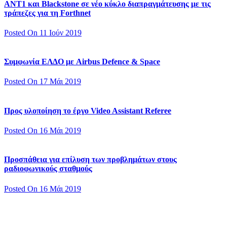
ΑΝΤ1 και Blackstone σε νέο κύκλο διαπραγμάτευσης με τις
τράπεζες για τη Forthnet
Posted On 11 Ιούν 2019
Συμφωνία ΕΛΔΟ με Airbus Defence & Space
Posted On 17 Μάι 2019
Προς υλοποίηση το έργο Video Assistant Referee
Posted On 16 Μάι 2019
Προσπάθεια για επίλυση των προβλημάτων στους
ραδιοφωνικούς σταθμούς
Posted On 16 Μάι 2019