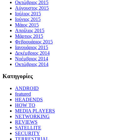
Οκτώβριος 2015
Αύγουστος 2015
Ιούλιος 2015
Ιούνιος 2015
Μάιος 2015
Απρίλιος 2015
Μάρτιος 2015
Φεβρουάριος 2015
Ιανουάριος 2015
Δεκέμβριος 2014
Νοέμβριος 2014
Οκτώβριος 2014
Kατηγορίες
ANDROID
featured
HEADENDS
HOW TO
MEDIA PLAYERS
NETWORKING
REVIEWS
SATELLITE
SECURITY
TERRESTRIAL