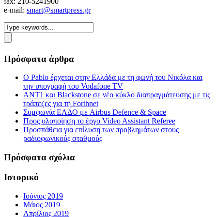
fax: 210-5241900
e-mail:
smart@smartpress.gr
Πρόσφατα άρθρα
Ο Pablo έρχεται στην Ελλάδα με τη φωνή του Νικόλα και
την υπογραφή του Vodafone TV
ΑΝΤ1 και Blackstone σε νέο κύκλο διαπραγμάτευσης με τις
τράπεζες για τη Forthnet
Συμφωνία ΕΛΔΟ με Airbus Defence & Space
Προς υλοποίηση το έργο Video Assistant Referee
Προσπάθεια για επίλυση των προβλημάτων στους
ραδιοφωνικούς σταθμούς
Πρόσφατα σχόλια
Ιστορικό
Ιούνιος 2019
Μάιος 2019
Απρίλιος 2019