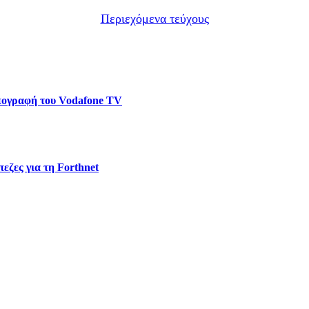
Περιεχόμενα τεύχους
υπογραφή του Vodafone TV
εζες για τη Forthnet