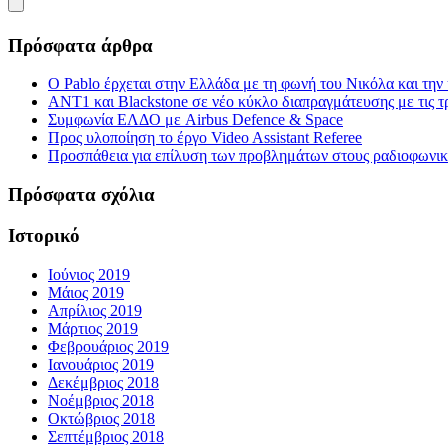
Πρόσφατα άρθρα
Ο Pablo έρχεται στην Ελλάδα με τη φωνή του Νικόλα και τη
ΑΝΤ1 και Blackstone σε νέο κύκλο διαπραγμάτευσης με τις τρ
Συμφωνία ΕΛΔΟ με Airbus Defence & Space
Προς υλοποίηση το έργο Video Assistant Referee
Προσπάθεια για επίλυση των προβλημάτων στους ραδιοφωνι
Πρόσφατα σχόλια
Ιστορικό
Ιούνιος 2019
Μάιος 2019
Απρίλιος 2019
Μάρτιος 2019
Φεβρουάριος 2019
Ιανουάριος 2019
Δεκέμβριος 2018
Νοέμβριος 2018
Οκτώβριος 2018
Σεπτέμβριος 2018