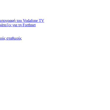
ν υπογραφή του Vodafone TV
άπεζες για τη Forthnet
κούς σταθμούς