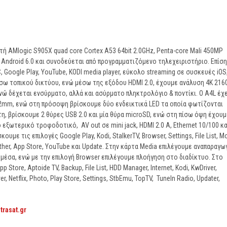
ή AMlogic S905Χ quad core Cortex A53 64bit 2.0GHz, Penta-core Mali 450MP
 Android 6.0 και συνοδεύεται από προγραμματιζόμενο τηλεχειριστήριο. Επίση
Google Play, YouTube, KODI media player, εύκολο streaming σε συσκευές iOS
έσω τοπικού δικτύου, ενώ μέσω της εξόδου HDMI 2.0, έχουμε ανάλυση 4K 216
ενώ δέχεται ενσύρματο, αλλά και ασύρματο πληκτρολόγιο & ποντίκι. Ο A4L έχε
2mm, ενώ στη πρόσοψη βρίσκουμε δύο ενδεικτικά LED τα οποία φωτίζονται
η, βρίσκουμε 2 θύρες USB 2.0 και μία θύρα microSD, ενώ στη πίσω όψη έχουμ
εξωτερικό τροφοδοτικό, AV out σε mini jack, HDMI 2.0 A, Ethernet 10/100 κα
με τις επιλογές Google Play, Kodi, StalkerTV, Browser, Settings, File List, M
ther, App Store, YouTube και Update. Στην κάρτα Media επιλέγουμε αναπαραγω
 μέσα, ενώ με την επιλογή Browser επιλέγουμε πλοήγηση στο διαδίκτυο. Στο
Store, Aptoide TV, Backup, File List, HDD Manager, Internet, Kodi, KwDriver,
r, Netflix, Photo, Play Store, Settings, StbEmu, TopTV, TuneIn Radio, Updater,
strasat.gr