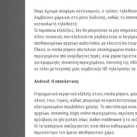
Όπως έχουμε αναφέρει κατά καιρούς, ο τρόπος τηλεθέαση
λαμβάνουν χώρα και στο μέσο διάδοσης, καθώς το intern
καταναλωτή-τηλεθεατή.
Οι παραπάνω εξελίξεις, δεν θα μπορούσαν να μην επηρεάσ
είδος συσκευής που εξελίσσεται ραγδαία είναι οι λεγόμε
αποθηκευμένων αρχείων audio/video, με κλειστά λειτουρ
Πλέον, οι media players αποτελούν ολοκληρωμένα media 
περιεχομένου από αναρίθμητες πηγές, ενώ χαρακτηριστικέ
για εφαρμογές streaming περιεχομένου, mirroring της οθ
εν τέλει μετατροπής μίας συμβατικής HD τηλεόρασης σε 
Android
: Η επανάσταση
Η πραγματικά εκρηκτική εξέλιξη στους media players, φά
όλους τους τομείς, καθώς μπορούμε να εγκαταστήσουμε 
εξατομικευμένο περιβάλλον χρήσης. Το αποτέλεσμα είναι
αρχείων, streaming, λήψη online περιεχομένου, ακρόαση
πρόσβαση σε iptv portals όπως stalker middleware ή το νε
Οι τετραπύρηνοι επεξεργαστές είναι πλέον καθιερωμένο s
περισσότερο τον άμεσο αποθηκευτικό χώρο.