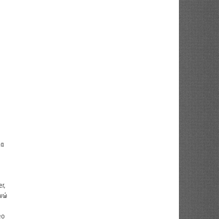
ία
r,
ενώ
eo