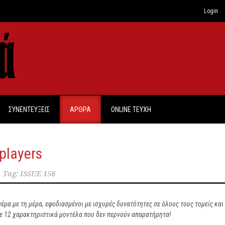
Login
ΣΥΝΕΝΤΕΥΞΕΙΣ
ΑΡΘΡΑ
ONLINE TEYXH
players
Tag:
ISSUE 156
ρα με τη μέρα, εφοδιασμένοι με ισχυρές δυνατότητες σε όλους τους τομείς και
ε 12 χαρακτηριστικά μοντέλα που δεν περνούν απαρατήρητα!