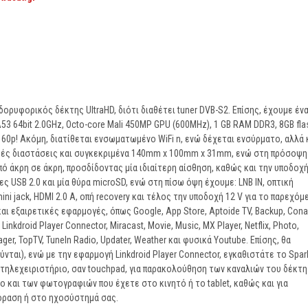
αι δορυφορικός δέκτης UltraHD, διότι διαθέτει tuner DVB-S2. Επίσης, έχουμε έν
53 64bit 2.0GHz, Octo-core Mali 450MP GPU (600MHz), 1 GB RAM DDR3, 8GB fla
160p! Ακόμη, διατίθεται ενσωματωμένο WiFi n, ενώ δέχεται ενσύρματο, αλλά 
μικρές διαστάσεις και συγκεκριμένα 140mm x 100mm x 31mm, ενώ στη πρόσοψη
ό άκρη σε άκρη, προσδίδοντας μία ιδιαίτερη αίσθηση, καθώς και την υποδοχ
ες USB 2.0 και μία θύρα microSD, ενώ στη πίσω όψη έχουμε: LNB IN, οπτική
ini jack, HDMI 2.0 A, οπή recovery και τέλος την υποδοχή 12 V για το παρεχόμ
 εξαιρετικές εφαρμογές, όπως Google, App Store, Aptoide TV, Backup, Cona
i, Linkdroid Player Connector, Miracast, Movie, Music, MX Player, Netflix, Photo,
ager, TopTV, TuneIn Radio, Updater, Weather και φυσικά Youtube. Επίσης, θα
αι), ενώ με την εφαρμογή Linkdroid Player Connector, εγκαθιστάτε το Spar
ν τηλεχειριστήριο, σαν touchpad, για παρακολούθηση των καναλιών του δέκτη
o και των φωτογραφιών που έχετε στο κινητό ή το tablet, καθώς και για
όραση ή στο ηχοσύστημά σας.