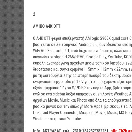
2
ΑΜΙΚΟ
A4K OTT
Ο Α4K OTT φέρει επεξεργαστή AMlogic S905Χ quad core Cor
βασίζεται σε λειτουργικό Android 6.0, συνοδεύεται από
WiFi AC, Bluetooth 4.1, ενώ δέχεται ενσύρματο, αλλά και
αποκωδικοποίηση H.265/HEVC, Google Play, YouTube, KODI 
εύκολη αναπαραγωγή αρχείων μέσω τοπικού δικτύου, ενώ 
διαστάσεις και συγκεκριμένα 115mm x 112mm x 22mm, εν
με τη λειτουργία. Στην αριστερή πλευρά του δέκτη, βρίσ
ενεργοποίησης, υποδοχή 12 V για το παρεχόμενο εξωτερικό
έξοδο ψηφιακού ήχου S/PDIF. Στην κάρτα App, βρίσκουμε τις 
ενώ σε ένα sidebar δεξιά υπάρχουν οι επιλογές Weather, 
αρχείων Movie, Music και Photo από όλα τα αποθηκευτικά
βασικό μενού και την επιλογή More Apps, βρίσκουμε τα: App 
Linkdroid Player Connector, Miracast, Movie, Music, MX Playe
Weather και φυσικά Youtube.
Info: ASTRASAT,
τηλ
.: 2310-784232/782251,
http://b2b.a