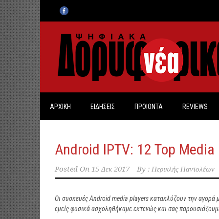
ΑΡΧΙΚΗ
ΕΙΔΗΣΕΙΣ
ΠΡΟΙΟΝΤΑ
REVIEWS
Android IPTV: 12 Top Media 
Posted On
15 Δεκ 2017
By :
Περικλής Παντολέων
Οι συσκευές
Android
media
players
κατακλύζουν την αγορά μέ
εμείς φυσικά ασχοληθήκαμε εκτενώς και σας παρουσιάζουμ