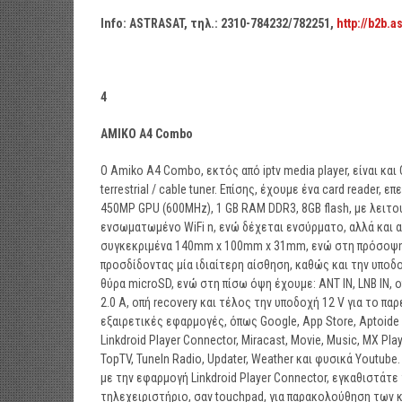
Info: ASTRASAT,
τηλ
.: 2310-784232/782251,
http://b2b.a
4
ΑΜΙΚΟ
A4 Combo
Ο Amiko Α4 Combo, εκτός από iptv media player, είναι και
terrestrial / cable tuner. Επίσης, έχουμε ένα card reader,
450MP GPU (600MHz), 1 GB RAM DDR3, 8GB flash, με λειτου
ενσωματωμένο WiFi n, ενώ δέχεται ενσύρματο, αλλά και 
συγκεκριμένα 140mm x 100mm x 31mm, ενώ στη πρόσοψη β
προσδίδοντας μία ιδιαίτερη αίσθηση, καθώς και την υποδοχ
θύρα microSD, ενώ στη πίσω όψη έχουμε: ANT IN, LNB IN, ο
2.0 A, οπή recovery και τέλος την υποδοχή 12 V για το 
εξαιρετικές εφαρμογές, όπως Google, App Store, Aptoide TV, 
Linkdroid Player Connector, Miracast, Movie, Music, MX Play
TopTV, TuneIn Radio, Updater, Weather και φυσικά Youtub
με την εφαρμογή Linkdroid Player Connector, εγκαθιστάτε
τηλεχειριστήριο, σαν touchpad, για παρακολούθηση των 