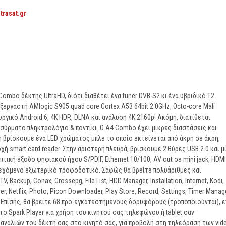
strasat.gr
 Combo δέκτης UltraHD, διότι διαθέτει ένα tuner DVB-S2 κι ένα υβριδικό T2
 επεξεργαστή AMlogic S905 quad core Cortex A53 64bit 2.0GHz, Octo-core Mali
ργικό Android 6, 4K HDR, DLNA και ανάλυση 4K 2160p! Ακόμη, διατίθεται
ασύρματο πληκτρολόγιο & ποντίκι. Ο A4 Combo έχει μικρές διαστάσεις και
ρίσκουμε ένα LED χρώματος μπλε το οποίο εκτείνεται από άκρη σε άκρη,
ή smart card reader. Στην αριστερή πλευρά, βρίσκουμε 2 θύρες USB 2.0 και μ
πτική έξοδο ψηφιακού ήχου S/PDIF, Ethernet 10/100, AV out σε mini jack, HDMI
παρεχόμενο εξωτερικό τροφοδοτικό. Σαφώς θα βρείτε πολυάριθμες και
Backup, Conax, Crossepg, File List, HDD Manager, Installation, Internet, Kodi,
er, Netflix, Photo, Picon Downloader, Play Store, Record, Settings, Timer Manage
e. Επίσης, θα βρείτε 68 προ-εγκατεστημένους δορυφόρους (τροποποιούνται), 
 το Spark Player για χρήση του κινητού σας τηλεφώνου ή tablet σαν
καναλιών του δέκτη σας στο κινητό σας, για προβολή στη τηλεόραση των vid