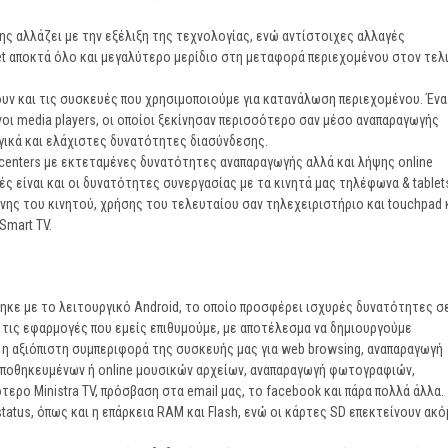
ς αλλάζει με την εξέλιξη της τεχνολογίας, ενώ αντίστοιχες αλλαγές
et αποκτά όλο και μεγαλύτερο μερίδιο στη μεταφορά περιεχομένου στον τελ
ουν και τις συσκευές που χρησιμοποιούμε για κατανάλωση περιεχομένου. Ένα
νοι media players, οι οποίοι ξεκίνησαν περισσότερο σαν μέσο αναπαραγωγής
γικά και ελάχιστες δυνατότητες διασύνδεσης.
centers με εκτεταμένες δυνατότητες αναπαραγωγής αλλά και λήψης online
ς είναι και οι δυνατότητες συνεργασίας με τα κινητά μας τηλέφωνα & tablet
όνης του κινητού, χρήσης του τελευταίου σαν τηλεχειριστήριο και touchpad 
Smart TV.
νηκε με το λειτουργικό Android, το οποίο προσφέρει ισχυρές δυνατότητες σ
τις εφαρμογές που εμείς επιθυμούμε, με αποτέλεσμα να δημιουργούμε
 η αξιόπιστη συμπεριφορά της συσκευής μας για web browsing, αναπαραγωγή
 αποθηκευμένων ή online μουσικών αρχείων, αναπαραγωγή φωτογραφιών,
ότερο Ministra TV, πρόσβαση στα email μας, το facebook και πάρα πολλά άλλα.
tatus, όπως και η επάρκεια RAM και Flash, ενώ οι κάρτες SD επεκτείνουν ακό