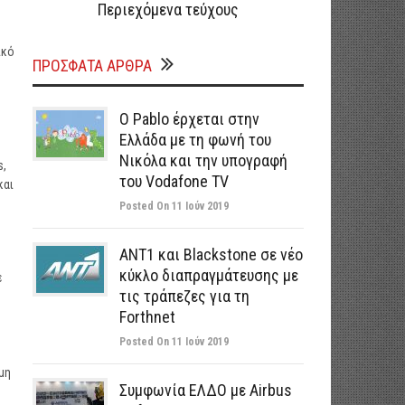
Περιεχόμενα τεύχους
ικό
ΠΡΌΣΦΑΤΑ ΆΡΘΡΑ
Ο Pablo έρχεται στην
Ελλάδα με τη φωνή του
Νικόλα και την υπογραφή
s,
του Vodafone TV
και
Posted On 11 Ιούν 2019
ΑΝΤ1 και Blackstone σε νέο
κύκλο διαπραγμάτευσης με
ε
τις τράπεζες για τη
Forthnet
Posted On 11 Ιούν 2019
μη
Συμφωνία ΕΛΔΟ με Airbus