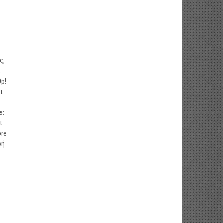
ς,
,
0p!
ι
ε:
ι
ore
γή