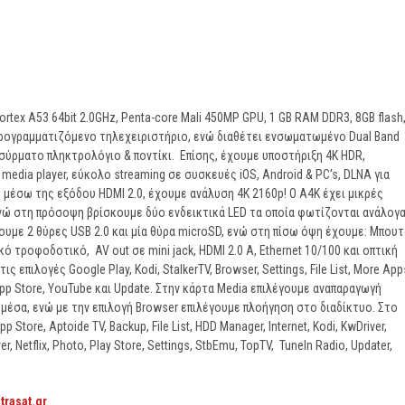
tex A53 64bit 2.0GHz, Penta-core Mali 450MP GPU, 1 GB RAM DDR3, 8GB flash
 προγραμματιζόμενο τηλεχειριστήριο, ενώ διαθέτει ενσωματωμένο Dual Band
 ασύρματο πληκτρολόγιο & ποντίκι. Επίσης, έχουμε υποστήριξη 4K HDR,
media player, εύκολο streaming σε συσκευές iOS, Android & PC’s, DLNA για
μέσω της εξόδου HDMI 2.0, έχουμε ανάλυση 4K 2160p! Ο A4K έχει μικρές
ώ στη πρόσοψη βρίσκουμε δύο ενδεικτικά LED τα οποία φωτίζονται ανάλογ
κουμε 2 θύρες USB 2.0 και μία θύρα microSD, ενώ στη πίσω όψη έχουμε: Μπου
 τροφοδοτικό, AV out σε mini jack, HDMI 2.0 A, Ethernet 10/100 και οπτική
επιλογές Google Play, Kodi, StalkerTV, Browser, Settings, File List, More App
App Store, YouTube και Update. Στην κάρτα Media επιλέγουμε αναπαραγωγή
 μέσα, ενώ με την επιλογή Browser επιλέγουμε πλοήγηση στο διαδίκτυο. Στο
Store, Aptoide TV, Backup, File List, HDD Manager, Internet, Kodi, KwDriver,
r, Netflix, Photo, Play Store, Settings, StbEmu, TopTV, TuneIn Radio, Updater,
strasat.gr