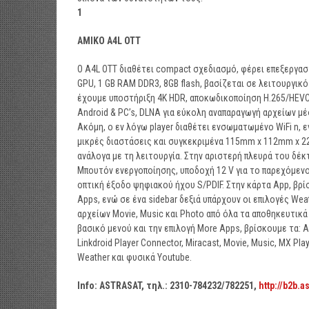
1
ΑΜΙΚΟ
A
4
L
OTT
Ο Α4L OTT διαθέτει compact σχεδιασμό, φέρει επεξεργαστ
GPU, 1 GB RAM DDR3, 8GB flash, βασίζεται σε λειτουργικό
έχουμε υποστήριξη 4K HDR, αποκωδικοποίηση H.265/HEVC, 
Android & PC’s, DLNA για εύκολη αναπαραγωγή αρχείων μ
Ακόμη, ο εν λόγω player διαθέτει ενσωματωμένο WiFi n, 
μικρές διαστάσεις και συγκεκριμένα 115mm x 112mm x 2
ανάλογα με τη λειτουργία. Στην αριστερή πλευρά του δέκτ
Μπουτόν ενεργοποίησης, υποδοχή 12 V για το παρεχόμενο 
οπτική έξοδο ψηφιακού ήχου S/PDIF. Στην κάρτα App, βρίσκου
Apps, ενώ σε ένα sidebar δεξιά υπάρχουν οι επιλογές Wea
αρχείων Movie, Music και Photo από όλα τα αποθηκευτικά
βασικό μενού και την επιλογή More Apps, βρίσκουμε τα: App 
Linkdroid Player Connector, Miracast, Movie, Music, MX Playe
Weather και φυσικά Youtube.
Info: ASTRASAT,
τηλ
.: 2310-784232/782251,
http://b2b.a