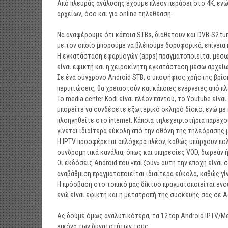
Από πλευράς ανάλυσης έχουμε πλέον περάσει στο 4Κ, εν
αρχείων, όσο και για οnline τηλεθέαση.
Να αναφέρουμε ότι κάποια STBs, διαθέτουν και DVB-S2 tu
με τον οποίο μπορούμε να βλέπουμε δορυφορικά, επίγεια κ
Η εγκατάσταση εφαρμογών (apps) πραγματοποιείται μέσω τ
είναι εφικτή και η χειροκίνητη εγκατάσταση μέσω αρχείων
Σε ένα σύγχρονο Android STB, ο υποψήφιος χρήστης βρ
περιπτώσεις, θα χρειαστούν και κάποιες ενέργειες από π
Το media center Kodi είναι πλέον παντού, το Youtube είν
μπορείτε να συνδέσετε εξωτερικό σκληρό δίσκο, ενώ με 
πλοηγηθείτε στο internet. Κάποια τηλεχειριστήρια παρέχο
γίνεται ιδιαίτερα εύκολη από την οθόνη της τηλεόρασής 
Η IPTV προσφέρεται απλόχερα πλέον, καθώς υπάρχουν πολυ
συνδρομητικά κανάλια, όπως και υπηρεσίες VOD, δωρεάν ή
Οι εκδόσεις Android που «παίζουν» αυτή την εποχή είναι σ
αναβάθμιση πραγματοποιείται ιδιαίτερα εύκολα, καθώς γίν
Η πρόσβαση στο τοπικό μας δίκτυο πραγματοποιείται ενσ
ενώ είναι εφικτή και η μετατροπή της συσκευής σας σε A
Ας δούμε όμως αναλυτικότερα, τα 12 top Android IPTV/M
εικόνα των δυνατοτήτων τους.