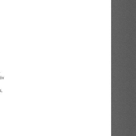
,
α
τόν
s,