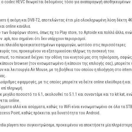
ώ ο codec HEVC θεωρείται δεδομένος τόσο για αναπαραγωγή αποθηκευμένων
ners ή ακόμη και DVB-T2, αποτελώντας έτσι μία ολοκληρωμένη λύση δέκτη 4K
αι online κανάλια.
ων διαφόρων stores, όπως πχ το Play store, το Aptoide και πολλά άλλα, ενώ
 .apk, που σημαίνει ότι δεν υπάρχουν περιορισμοί.
ίσκει πλειάδα προεγκατεστημένων εφαρμογών, ωστόσο στις περισσότερες
λευράς του, προκειμένου να εξατομικεύσει πλήρως τη συσκευή του.
αι must, το miracast δείχνει την οθόνη του κινητού μας στη τηλεόραση, σαφώς
κάποιον browser (τον ενσωματωμένο ή κάποιον της επιλογής σας), μπορείτε 
υν και λειτουργία Air Mouse, με τη βοήθεια του οποίου η πλοήγηση στο intern
μας.
άριθμες εφαρμογές, με τις οποίες μπορείτε να δείτε online ελεύθερα ή και
 επί πληρωμή.
ε μεγάλο ποσοστό το 6.1, ακολουθεί το 5.1.1 και συναντάμε και το kit kat, εν
εται online.
ύρματα αλλά και ασύρματα, καθώς το WiFi είναι ενσωματωμένο σε όλα τα STB
ccess Point, καθώς πρόκειται για δυνατότητα του Android.
edia players που συγκεντρώσαμε, προκειμένου να αποκτήσετε μία πληρέστερ