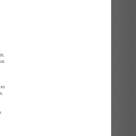
α
sh,
και
ή
ενο
x,
k