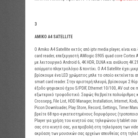
3
ΑΜΙΚΟ
A4 SATELLITE
Ο Amiko Α4 Satellite εκτός από iptv media player, είναι κ
card reader, επεξεργαστή AMlogic S905 quad core Cortex A
με λειτουργικό Android 6, 4K HDR, DLNA και ανάλυση 4K 2
ασύρματο πληκτρολόγιο & ποντίκι. Ο A4 Satellite έχει 
βρίσκουμε ένα LED χρώματος μπλε το οποίο εκτείνεται απ
smart card reader. Στην αριστερή πλευρά, βρίσκουμε 2 θύρ
έξοδο ψηφιακού ήχου S/PDIF, Ethernet 10/100, AV out σε m
εξωτερικό τροφοδοτικό. Σαφώς θα βρείτε πολυάριθμες και
Crossepg, File List, HDD Manager, Installation, Internet, Kod
Picon Downloader, Play Store, Record, Settings, Timer Man
βρείτε 68 προ-εγκατεστημένους δορυφόρους (τροποποιούντ
Player για χρήση του κινητού σας τηλεφώνου ή tablet σα
σας στο κινητό σας, για προβολή στη τηλεόραση των vide
ακρόαση των μουσικών σας αρχείων απευθείας στη τηλε