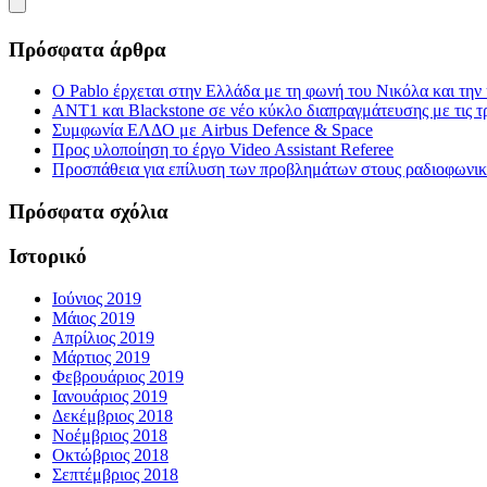
Πρόσφατα άρθρα
Ο Pablo έρχεται στην Ελλάδα με τη φωνή του Νικόλα και τη
ΑΝΤ1 και Blackstone σε νέο κύκλο διαπραγμάτευσης με τις τρ
Συμφωνία ΕΛΔΟ με Airbus Defence & Space
Προς υλοποίηση το έργο Video Assistant Referee
Προσπάθεια για επίλυση των προβλημάτων στους ραδιοφωνι
Πρόσφατα σχόλια
Ιστορικό
Ιούνιος 2019
Μάιος 2019
Απρίλιος 2019
Μάρτιος 2019
Φεβρουάριος 2019
Ιανουάριος 2019
Δεκέμβριος 2018
Νοέμβριος 2018
Οκτώβριος 2018
Σεπτέμβριος 2018