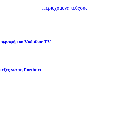
Περιεχόμενα τεύχους
υπογραφή του Vodafone TV
εζες για τη Forthnet