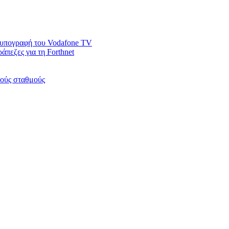
ν υπογραφή του Vodafone TV
άπεζες για τη Forthnet
κούς σταθμούς