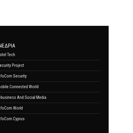
ΝΕΔΡΙΑ
otel Tech
ecurity Project
nfoCom Security
obile Connected World
-business And Social Media
nfoCom World
nfoCom Cyprus