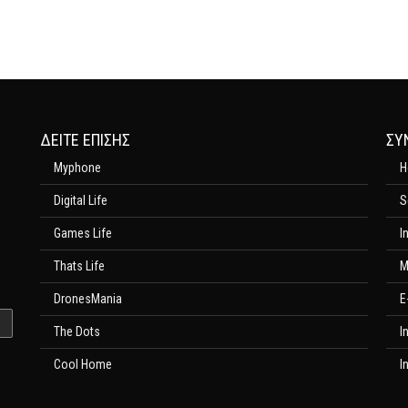
ΔΕΊΤΕ ΕΠΊΣΗΣ
ΣΥ
Myphone
H
Digital Life
S
Games Life
I
Thats Life
M
DronesMania
E
The Dots
I
Cool Home
I