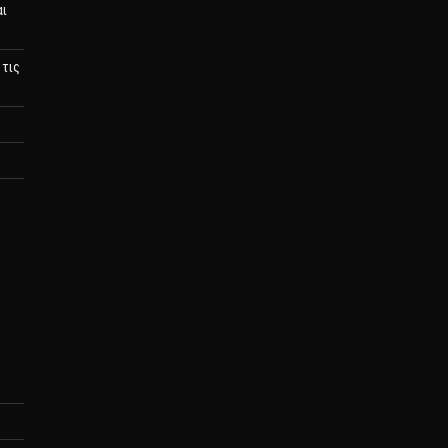
αι
 τις