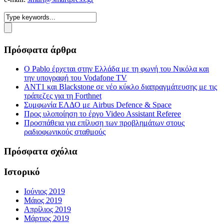
Πρόσφατα άρθρα
Ο Pablo έρχεται στην Ελλάδα με τη φωνή του Νικόλα και
την υπογραφή του Vodafone TV
ΑΝΤ1 και Blackstone σε νέο κύκλο διαπραγμάτευσης με τις
τράπεζες για τη Forthnet
Συμφωνία ΕΛΔΟ με Airbus Defence & Space
Προς υλοποίηση το έργο Video Assistant Referee
Προσπάθεια για επίλυση των προβλημάτων στους
ραδιοφωνικούς σταθμούς
Πρόσφατα σχόλια
Ιστορικό
Ιούνιος 2019
Μάιος 2019
Απρίλιος 2019
Μάρτιος 2019