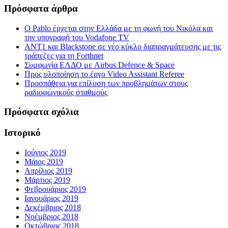
Πρόσφατα άρθρα
Ο Pablo έρχεται στην Ελλάδα με τη φωνή του Νικόλα και
την υπογραφή του Vodafone TV
ΑΝΤ1 και Blackstone σε νέο κύκλο διαπραγμάτευσης με τις
τράπεζες για τη Forthnet
Συμφωνία ΕΛΔΟ με Airbus Defence & Space
Προς υλοποίηση το έργο Video Assistant Referee
Προσπάθεια για επίλυση των προβλημάτων στους
ραδιοφωνικούς σταθμούς
Πρόσφατα σχόλια
Ιστορικό
Ιούνιος 2019
Μάιος 2019
Απρίλιος 2019
Μάρτιος 2019
Φεβρουάριος 2019
Ιανουάριος 2019
Δεκέμβριος 2018
Νοέμβριος 2018
Οκτώβριος 2018