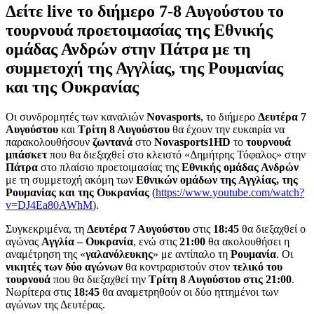
Δείτε
live
το διήμερο 7-8 Αυγούστου το
τουρνουά προετοιμασίας της Εθνικής
ομάδας Ανδρών στην Πάτρα με τη
συμμετοχή της Αγγλίας, της Ρουμανίας
και της Ουκρανίας
Οι συνδρομητές των καναλιών
Novasports
, το διήμερο
Δευτέρα 7
Αυγούστου
και
Τρίτη 8 Αυγούστου
θα έχουν την ευκαιρία να
παρακολουθήσουν
ζωντανά
στο
Novasports
1
HD
το
τουρνουά
μπάσκετ
που θα διεξαχθεί στο κλειστό «Δημήτρης Τόφαλος» στην
Πάτρα
στο πλαίσιο προετοιμασίας της
Εθνικής ομάδας Ανδρών
με τη συμμετοχή ακόμη των
Εθνικών ομάδων της Αγγλίας, της
Ρουμανίας και της Ουκρανίας
(
https://www.youtube.com/watch?
v=DJ4Ea80AWhM
).
Συγκεκριμένα, τη
Δευτέρα 7 Αυγούστου
στις
18:45
θα διεξαχθεί ο
αγώνας
Αγγλία – Ουκρανία
, ενώ στις
21:00
θα ακολουθήσει η
αναμέτρηση της «
γαλανόλευκης
» με αντίπαλο τη
Ρουμανία
. Οι
νικητές των δύο αγώνων
θα κοντραριστούν στον
τελικό του
τουρνουά
που θα διεξαχθεί την
Τρίτη 8 Αυγούστου στις 21:00
.
Νωρίτερα στις
18:45
θα αναμετρηθούν οι δύο ηττημένοι των
αγώνων της Δευτέρας.