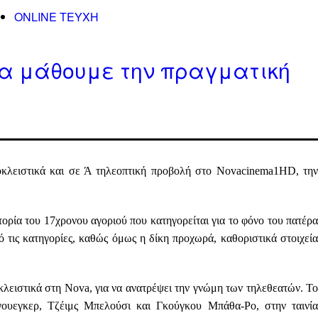
ONLINE TEYXH
 θα μάθουμε την πραγματική
οκλειστικά και σε
Ά τηλεοπτική προβολή
στο
Novacinema1HD
, τη
τορία του 17χρονου αγοριού που κατηγορείται για το φόνο του πατέρ
 τις κατηγορίες, καθώς όμως η δίκη προχωρά, καθοριστικά στοιχεία
κλειστικά στη
Nova,
για να ανατρέψει την γνώμη των τηλεθεατών. Τ
γουεγκερ, Τζέιμς Μπελούσι
και
Γκούγκου Μπάθα-Ρο
, στην ταινί