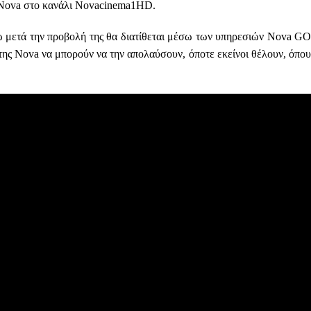
Nova
στο κανάλι
Novacinema1HD
.
ώ μετά την προβολή της θα διατίθεται μέσω των υπηρεσιών
Nova G
της
Nova
να μπορούν να την απολαύσουν, όποτε εκείνοι θέλουν, όπο