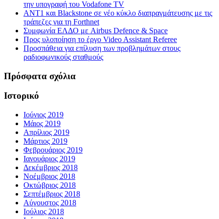
την υπογραφή του Vodafone TV
ΑΝΤ1 και Blackstone σε νέο κύκλο διαπραγμάτευσης με τις
τράπεζες για τη Forthnet
Συμφωνία ΕΛΔΟ με Airbus Defence & Space
Προς υλοποίηση το έργο Video Assistant Referee
Προσπάθεια για επίλυση των προβλημάτων στους
ραδιοφωνικούς σταθμούς
Πρόσφατα σχόλια
Ιστορικό
Ιούνιος 2019
Μάιος 2019
Απρίλιος 2019
Μάρτιος 2019
Φεβρουάριος 2019
Ιανουάριος 2019
Δεκέμβριος 2018
Νοέμβριος 2018
Οκτώβριος 2018
Σεπτέμβριος 2018
Αύγουστος 2018
Ιούλιος 2018