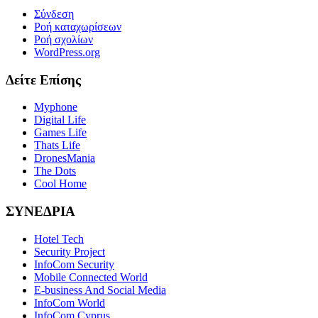
Σύνδεση
Ροή καταχωρίσεων
Ροή σχολίων
WordPress.org
Δείτε Επίσης
Myphone
Digital Life
Games Life
Thats Life
DronesMania
The Dots
Cool Home
ΣΥΝΕΔΡΙΑ
Hotel Tech
Security Project
InfoCom Security
Mobile Connected World
E-business And Social Media
InfoCom World
InfoCom Cyprus