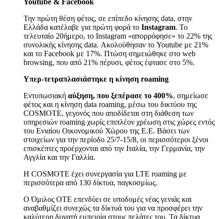
Youtube & Facebook
Την πρώτη θέση φέτος, σε επίπεδο κίνησης data, στην
Ελλάδα κατέλαβε για πρώτη φορά το
Instagram
. Το
τελευταίο 20ήμερο, το Instagram «απορρόφησε» το 22% της
συνολικής κίνησης data. Ακολούθησαν το Youtube με 21%
και το Facebook με 17%. Πτώση σημειώθηκε στο web
browsing, που από 21% πέρυσι, φέτος έφτασε στο 5%.
Υπερ-τετραπλασιάστηκε η κίνηση
roaming
Εντυπωσιακή
αύξηση, που ξεπέρασε το 400%
, σημείωσε
φέτος και η κίνηση data roaming, μέσω του δικτύου της
COSMOTE, γεγονός που αποδίδεται στη διάθεση των
υπηρεσιών roaming χωρίς επιπλέον χρέωση στις χώρες εντός
του Ενιαίου Οικονομικού Χώρου της Ε.Ε. Βάσει των
στοιχείων για την περίοδο 25/7-15/8, οι περισσότεροι ξένοι
επισκέπτες προέρχονται από την Ιταλία, την Γερμανία, την
Αγγλία και την Γαλλία.
Η COSMOTE έχει συνεργασία για LTE roaming με
περισσότερα από 130 δίκτυα, παγκοσμίως.
Ο Όμιλος ΟΤΕ επενδύει σε υποδομές νέας γενιάς και
αναβαθμίζει συνεχώς τα δίκτυά του για να προσφέρει την
καλύτερη δυνατή εμπειρία στους πελάτες του. Τα δίκτυα