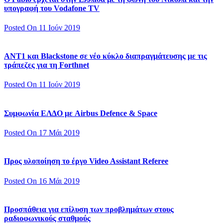
υπογραφή του Vodafone TV
Posted On 11 Ιούν 2019
ΑΝΤ1 και Blackstone σε νέο κύκλο διαπραγμάτευσης με τις
τράπεζες για τη Forthnet
Posted On 11 Ιούν 2019
Συμφωνία ΕΛΔΟ με Airbus Defence & Space
Posted On 17 Μάι 2019
Προς υλοποίηση το έργο Video Assistant Referee
Posted On 16 Μάι 2019
Προσπάθεια για επίλυση των προβλημάτων στους
ραδιοφωνικούς σταθμούς