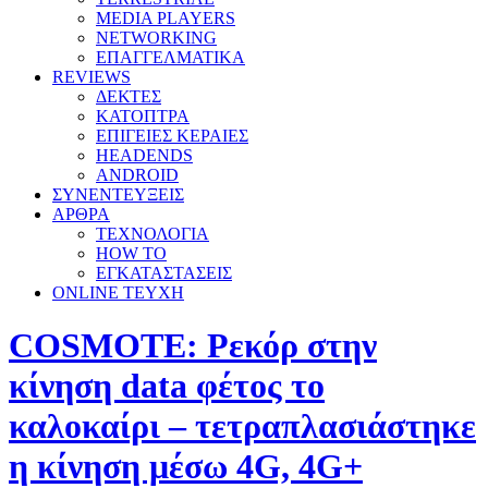
MEDIA PLAYERS
NETWORKING
ΕΠΑΓΓΕΛΜΑΤΙΚΑ
REVIEWS
ΔΕΚΤΕΣ
ΚΑΤΟΠΤΡΑ
ΕΠΙΓΕΙΕΣ ΚΕΡΑΙΕΣ
HEADENDS
ANDROID
ΣΥΝΕΝΤΕΥΞΕΙΣ
ΑΡΘΡΑ
ΤΕΧΝΟΛΟΓΙΑ
HOW TO
ΕΓΚΑΤΑΣΤΑΣΕΙΣ
ONLINE TEYXH
COSMOTE: Ρεκόρ στην
κίνηση data φέτος το
καλοκαίρι – τετραπλασιάστηκε
η κίνηση μέσω 4G, 4G+