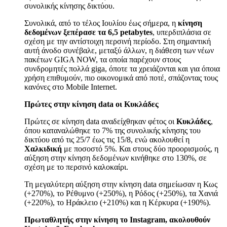
συνολικής κίνησης δικτύου.
Συνολικά, από το τέλος Ιουλίου έως σήμερα, η
κίνηση
δεδομένων ξεπέρασε τα 6,5
petabytes
, υπερδιπλάσια σε
σχέση με την αντίστοιχη περσινή περίοδο. Στη σημαντική
αυτή άνοδο συνέβαλε, μεταξύ άλλων, η διάθεση των νέων
πακέτων GIGA NOW, τα οποία παρέχουν στους
συνδρομητές πολλά giga, όποτε τα χρειάζονται και για όποια
χρήση επιθυμούν, πιο οικονομικά από ποτέ, σπάζοντας τους
κανόνες στο Mobile Internet.
Πρώτες στην κίνηση
data
οι Κυκλάδες
Πρώτες σε κίνηση data αναδείχθηκαν φέτος οι
Κυκλάδες
,
όπου καταναλώθηκε το 7% της συνολικής κίνησης του
δικτύου από τις 25/7 έως τις 15/8, ενώ ακολουθεί η
Χαλκιδική
με ποσοστό 5%. Και στους δύο προορισμούς, η
αύξηση στην κίνηση δεδομένων κινήθηκε στο 130%, σε
σχέση με το περσινό καλοκαίρι.
Τη μεγαλύτερη αύξηση στην κίνηση data σημείωσαν η Κως
(+270%), το Ρέθυμνο (+250%), η Ρόδος (+250%), τα Χανιά
(+220%), το Ηράκλειο (+210%) και η Κέρκυρα (+190%).
Πρωταθλητής στην κίνηση το Instagram, ακολουθούν