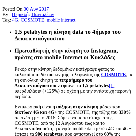
Posted On
30 Αυγ 2017
By :
Περικλής Παντολέων
Tag:
4G
,
COSMOTE
,
mobile internet
1,5 petabytes η κίνηση data το 4ήμερο του
Δεκαπενταύγουστου
Πρωταθλητής στην κίνηση το Instagram,
πρώτες στο mobile Internet οι Κυκλάδες
Ρεκόρ στην κίνηση δεδομένων κατέγραψε φέτος το
καλοκαίρι το δίκτυο κινητής τηλεφωνίας της
COSMOTE
, με
τη συνολική κίνηση το
τετραήμερο του
Δεκαπενταύγουστου
να φτάνει τα
1,5
petabytes
[1]
,
υπερδιπλάσια (+125%) σε σχέση με την αντίστοιχη περσινή
περίοδο.
Εντυπωσιακή είναι η
αύξηση στην κίνηση μέσω των
δικτύων 4
G
και 4
G
+
της COSMOTE, της τάξης του
330%
σε σχέση με το 2016. Σύμφωνα με τα στοιχεία της
COSMOTE, από τις 12 Αυγούστου έως και το
Δεκαπενταύγουστο, η κίνηση mobile data μέσω 4G και 4G+
έφτασε τα
900
t
erabytes
, που αντιστοιχεί στο 60% της