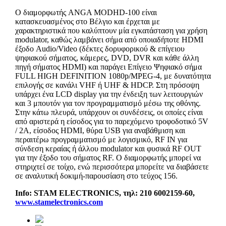
Ο διαμορφωτής ANGA MODHD-100 είναι
κατασκευασμένος στο Βέλγιο και έρχεται με
χαρακτηριστικά που καλύπτουν μία εγκατάσταση για χρήση
modulator, καθώς λαμβάνει σήμα από οποιαδήποτε HDMI
έξοδο Audio/Videο (δέκτες δορυφορικού & επίγειου
ψηφιακού σήματος, κάμερες, DVD, DVR και κάθε άλλη
πηγή σήματος HDMI) και παράγει Επίγειο Ψηφιακό σήμα
FULL HIGH DEFINITION 1080p/MPEG-4, με δυνατότητα
επιλογής σε κανάλι VHF ή UHF & HDCP. Στη πρόσοψη
υπάρχει ένα LCD display για την ένδειξη των λειτουργιών
και 3 μπουτόν για τον προγραμματισμό μέσω της οθόνης.
Στην κάτω πλευρά, υπάρχουν οι συνδέσεις, οι οποίες είναι
από αριστερά η είσοδος για το παρεχόμενο τροφοδοτικό 5V
/ 2A, είσοδος HDMI, θύρα USB για αναβάθμιση και
περαιτέρω προγραμματισμό με λογισμικό, RF IN για
σύνδεση κεραίας ή άλλου modulator και φυσικά RF OUT
για την έξοδο του σήματος RF. Ο διαμορφωτής μπορεί να
στηριχτεί σε τοίχο, ενώ περισσότερα μπορείτε να διαβάσετε
σε αναλυτική δοκιμή-παρουσίαση στο τεύχος 156.
Info: STAM ELECTRONICS,
τηλ
: 210 6002159-60,
www.stamelectronics.com