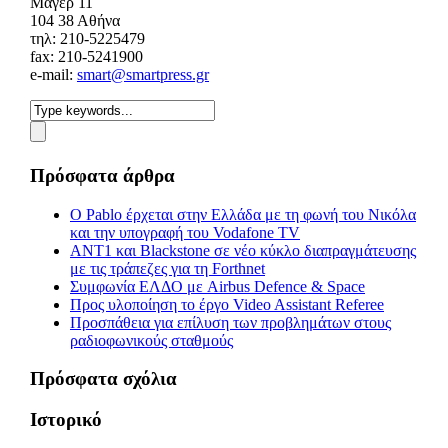
Mάγερ 11
104 38 Αθήνα
τηλ: 210-5225479
fax: 210-5241900
e-mail:
smart@smartpress.gr
Πρόσφατα άρθρα
Ο Pablo έρχεται στην Ελλάδα με τη φωνή του Νικόλα
και την υπογραφή του Vodafone TV
ΑΝΤ1 και Blackstone σε νέο κύκλο διαπραγμάτευσης
με τις τράπεζες για τη Forthnet
Συμφωνία ΕΛΔΟ με Airbus Defence & Space
Προς υλοποίηση το έργο Video Assistant Referee
Προσπάθεια για επίλυση των προβλημάτων στους
ραδιοφωνικούς σταθμούς
Πρόσφατα σχόλια
Ιστορικό