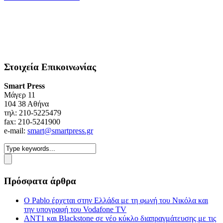
Στοιχεία Επικοινωνίας
Smart Press
Mάγερ 11
104 38 Αθήνα
τηλ: 210-5225479
fax: 210-5241900
e-mail:
smart@smartpress.gr
Πρόσφατα άρθρα
Ο Pablo έρχεται στην Ελλάδα με τη φωνή του Νικόλα και
την υπογραφή του Vodafone TV
ΑΝΤ1 και Blackstone σε νέο κύκλο διαπραγμάτευσης με τις