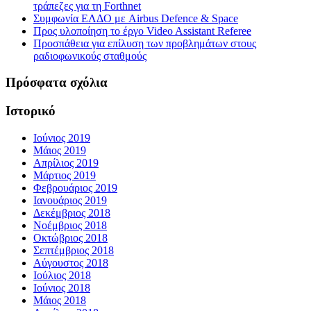
τράπεζες για τη Forthnet
Συμφωνία ΕΛΔΟ με Airbus Defence & Space
Προς υλοποίηση το έργο Video Assistant Referee
Προσπάθεια για επίλυση των προβλημάτων στους
ραδιοφωνικούς σταθμούς
Πρόσφατα σχόλια
Ιστορικό
Ιούνιος 2019
Μάιος 2019
Απρίλιος 2019
Μάρτιος 2019
Φεβρουάριος 2019
Ιανουάριος 2019
Δεκέμβριος 2018
Νοέμβριος 2018
Οκτώβριος 2018
Σεπτέμβριος 2018
Αύγουστος 2018
Ιούλιος 2018
Ιούνιος 2018
Μάιος 2018