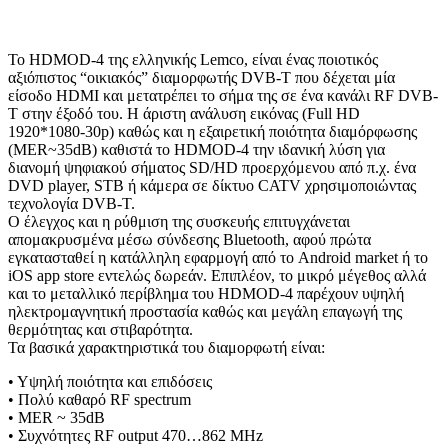
Το HDMOD-4 της ελληνικής Lemco, είναι ένας ποιοτικός
αξιόπιστος “οικιακός” διαμορφωτής DVB-T που δέχεται μία
είσοδο HDMI και μετατρέπει το σήμα της σε ένα κανάλι RF DVB-
T στην έξοδό του. Η άριστη ανάλυση εικόνας (Full HD
1920*1080-30p) καθώς και η εξαιρετική ποιότητα διαμόρφωσης
(MER~35dB) καθιστά το HDMOD-4 την ιδανική λύση για
διανομή ψηφιακού σήματος SD/HD προερχόμενου από π.χ. ένα
DVD player, STB ή κάμερα σε δίκτυο CATV χρησιμοποιώντας
τεχνολογία DVB-T.
Ο έλεγχος και η ρύθμιση της συσκευής επιτυγχάνεται
απομακρυσμένα μέσω σύνδεσης Bluetooth, αφού πρώτα
εγκατασταθεί η κατάλληλη εφαρμογή από το Android market ή το
iOS app store εντελώς δωρεάν. Επιπλέον, το μικρό μέγεθος αλλά
και το μεταλλικό περίβλημα του HDMOD-4 παρέχουν υψηλή
ηλεκτρομαγνητική προστασία καθώς και μεγάλη επαγωγή της
θερμότητας και στιβαρότητα.
Τα βασικά χαρακτηριστικά του διαμορφωτή είναι:
• Υψηλή ποιότητα και επιδόσεις
• Πολύ καθαρό RF spectrum
• MER ~ 35dB
• Συχνότητες RF output 470…862 MHz