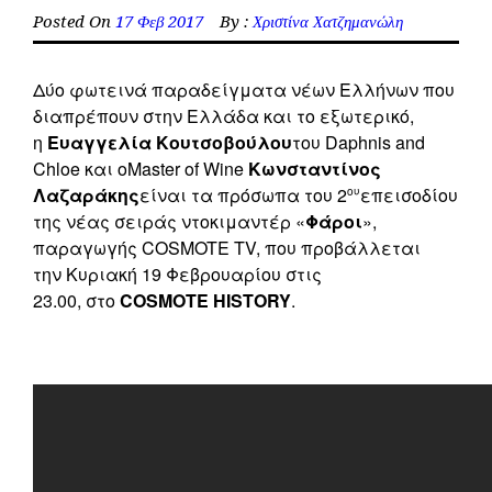
Posted On
17 Φεβ 2017
By :
Χριστίνα Χατζημανώλη
Δύο φωτεινά παραδείγματα νέων Ελλήνων που
διαπρέπουν στην Ελλάδα και το εξωτερικό,
η
Ευαγγελία Κουτσοβούλου
του Daphnis and
Chloe και οMaster of Wine
Κωνσταντίνος
Λαζαράκης
είναι τα πρόσωπα του 2
επεισοδίου
ου
της νέας σειράς ντοκιμαντέρ «
Φάροι
»,
παραγωγής COSMOTE TV, που προβάλλεται
την Κυριακή 19 Φεβρουαρίου στις
23.00, στο
COSMOTE HISTORY
.