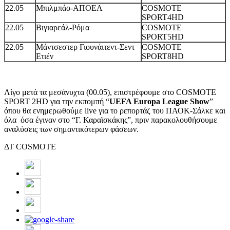
22.05
Μπιλμπάο-ΑΠΟΕΛ
COSMOTE
SPORT4HD
22.05
Βιγιαρεάλ-Ρόμα
COSMOTE
SPORT5HD
22.05
Μάντσεστερ Γιουνάιτεντ-Σεντ
COSMOTE
Ετιέν
SPORT8HD
Λίγο μετά τα μεσάνυχτα (00.05), επιστρέφουμε στο COSMOTE
SPORT 2HD για την εκπομπή “
UEFA Europa League Show
”
όπου θα ενημερωθούμε live για το ρεπορτάζ του ΠΑΟΚ-Σάλκε και
όλα όσα έγιναν στο “Γ. Καραϊσκάκης”, πριν παρακολουθήσουμε
αναλύσεις των σημαντικότερων φάσεων.
ΔΤ COSMOTE