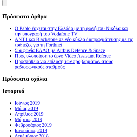
Πρόσφατα άρθρα
Ο Pablo έρχεται στην Ελλάδα με τη φωνή του Νικόλα και
την υπογραφή του Vodafone TV
ΑΝΤ1 και Blackstone σε νέο κύκλο διαπραγμάτευσης με τις
τράπεζες για τη Forthnet
Συμφωνία ΕΛΔΟ με Airbus Defence & Space
Προς υλοποίηση το έργο Video Assistant Referee
Προσπάθεια για επίλυση των προβλημάτων στους
ραδιοφωνικούς σταθμούς
Πρόσφατα σχόλια
Ιστορικό
Ιούνιος 2019
Μάιος 2019
Απρίλιος 2019
Μάρτιος 2019
Φεβρουάριος 2019
Ιανουάριος 2019
Δεκέμβριος 2018