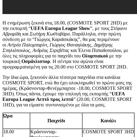
Η ενημέρωση ξεκινά στις 18.00, (COSMOTE SPORT 2HD) με
την εκπομπή “
UEFA Europa League
Show
”, με τους
Στέφανο
Αβραμίδη
και
Σωτήρη Κωσταβάρα
. Παράλληλα, στην πρώτη
σύνδεση με το “Γιώργος Καραϊσκάκης”, θα μας περιμένουν
οι
Αντρέα Παλομπαρίνι, Γιώργος Θαναηλάκης, Δημήτρης
Σπηλιόπουλος, Ανδρέας Σερεβέτας
και Έλενα
Παπαδοπούλου
, με
όλες τις πληροφορίες για το παιχνίδι του
Ολυμπιακού
με την
τουρκική
Οσμάνλισπορ
. Η σέντρα του αγώνα είναι
προγραμματισμένη για τις 20.00 στο COSMOTE SPORT 2HD.
Την ίδια ώρα, ξεκινούν άλλα τέσσερα παιχνίδια στα κανάλια
COSMOTE SPORT, ενώ θα έχει ολοκληρωθεί το πρώτο ματς της
ημέρας, (Κράσνονταρ-Φενέρμπαχτσε -18.00, COSMOTE SPORT
3HD). Όπως πάντα, έχουμε την επιλογή της εκπομπής “
UEFA
Europa League
Λεπτό προς λεπτό
” (20.00, COSMOTE SPORT
1HD), για να είμαστε συντονισμένοι με όλα τα ματς.
Ώρα
Παιχνίδι
Κανάλι
18.00
Κράσνονταρ-
COSMOTE SPORT 3HD