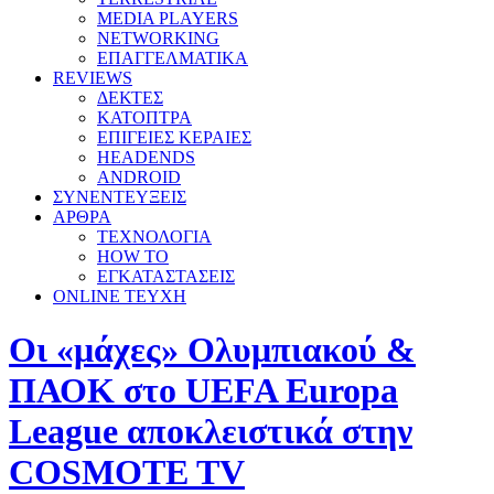
MEDIA PLAYERS
NETWORKING
ΕΠΑΓΓΕΛΜΑΤΙΚΑ
REVIEWS
ΔΕΚΤΕΣ
ΚΑΤΟΠΤΡΑ
ΕΠΙΓΕΙΕΣ ΚΕΡΑΙΕΣ
HEADENDS
ANDROID
ΣΥΝΕΝΤΕΥΞΕΙΣ
ΑΡΘΡΑ
ΤΕΧΝΟΛΟΓΙΑ
HOW TO
ΕΓΚΑΤΑΣΤΑΣΕΙΣ
ONLINE TEYXH
Οι «μάχες» Ολυμπιακού &
ΠΑΟΚ στο UEFA Europa
League αποκλειστικά στην
COSMOTE TV