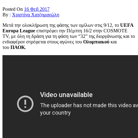
Posted On
16 Φεβ 2017
By :
Χριστίνα Χατζημανώλη
Μετά την ολοκλήρωση της φάσης των ομίλων στις 9/12, το
UEFA
Europa League
επιστρέφει την Πέμπτη 16/2 στην COSMOTE
TV, με όλη τη δράση για τη φάση των “32” της διοργάνωσης και το
ενδιαφέρον στρέφεται στους αγώνες του
Ολυμπιακού
και
του
ΠΑΟΚ
.