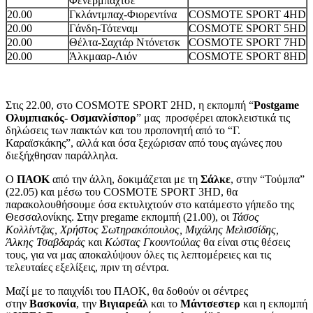
Φενέρμπαχτσε
20.00
Γκλάντμπαχ-Φιορεντίνα
COSMOTE SPORT 4HD
20.00
Γάνδη-Τότεναμ
COSMOTE SPORT 5HD
20.00
Θέλτα-Σαχτάρ Ντόνετσκ
COSMOTE SPORT 7HD
20.00
Άλκμααρ-Λιόν
COSMOTE SPORT 8HD
Στις 22.00, στο COSMOTE SPORT 2HD, η εκπομπή “
Postgame
Ολυμπιακός- Οσμανλίσπορ
” μας προσφέρει αποκλειστικά τις
δηλώσεις των παικτών και του προπονητή από το “Γ.
Καραϊσκάκης”, αλλά και όσα ξεχώρισαν από τους αγώνες που
διεξήχθησαν παράλληλα.
Ο
ΠΑΟΚ
από την άλλη, δοκιμάζεται με τη
Σάλκε
, στην “Τούμπα”
(22.05) και μέσω του COSMOTE SPORT 3HD, θα
παρακολουθήσουμε όσα εκτυλιχτούν στο κατάμεστο γήπεδο της
Θεσσαλονίκης. Στην pregame εκπομπή (21.00), οι
Τάσος
Κολλίντζας, Χρήστος Σωτηρακόπουλος, Μιχάλης Μελισσίδης,
Άλκης Τσαβδαράς
και
Κώστας Γκουντούλας
θα είναι στις θέσεις
τους, για να μας αποκαλύψουν όλες τις λεπτομέρειες και τις
τελευταίες εξελίξεις, πριν τη σέντρα.
Μαζί με το παιχνίδι του ΠΑΟΚ, θα δοθούν οι σέντρες
στην
Βασκονία
, την
Βιγιαρεάλ
και το
Μάντσεστερ
και η εκπομπή