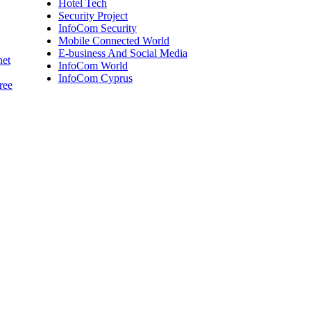
Hotel Tech
Security Project
InfoCom Security
Mobile Connected World
E-business And Social Media
net
InfoCom World
InfoCom Cyprus
ree