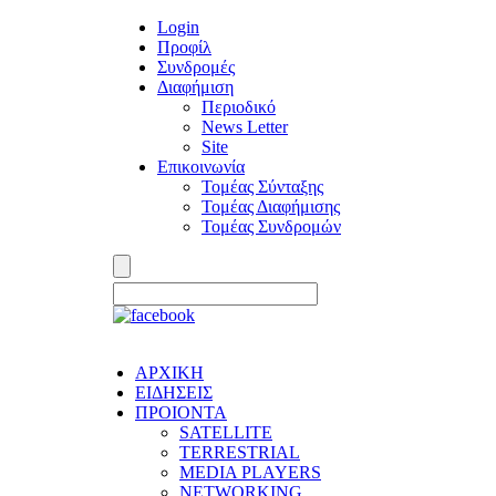
Login
Προφίλ
Συνδρομές
Διαφήμιση
Περιοδικό
News Letter
Site
Επικοινωνία
Τομέας Σύνταξης
Τομέας Διαφήμισης
Τομέας Συνδρομών
ΑΡΧΙΚΗ
ΕΙΔΗΣΕΙΣ
ΠΡΟΙΟΝΤΑ
SATELLITE
TERRESTRIAL
MEDIA PLAYERS
NETWORKING