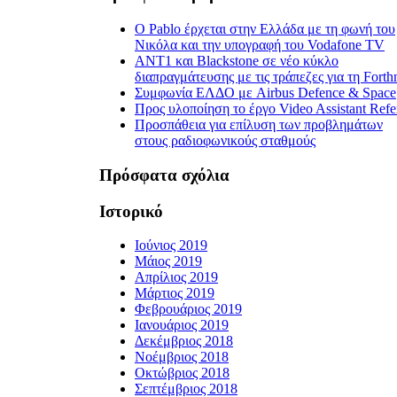
Ο Pablo έρχεται στην Ελλάδα με τη φωνή του
Νικόλα και την υπογραφή του Vodafone TV
ΑΝΤ1 και Blackstone σε νέο κύκλο
διαπραγμάτευσης με τις τράπεζες για τη Forth
Συμφωνία ΕΛΔΟ με Airbus Defence & Space
Προς υλοποίηση το έργο Video Assistant Refe
Προσπάθεια για επίλυση των προβλημάτων
στους ραδιοφωνικούς σταθμούς
Πρόσφατα σχόλια
Ιστορικό
Ιούνιος 2019
Μάιος 2019
Απρίλιος 2019
Μάρτιος 2019
Φεβρουάριος 2019
Ιανουάριος 2019
Δεκέμβριος 2018
Νοέμβριος 2018
Οκτώβριος 2018
Σεπτέμβριος 2018