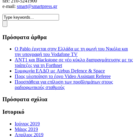
fax: 210-5241900
e-mail:
smart@smartpress.gr
Πρόσφατα άρθρα
Ο Pablo έρχεται στην Ελλάδα με τη φωνή του Νικόλα και
την υπογραφή του Vodafone TV
ΑΝΤ1 και Blackstone σε νέο κύκλο διαπραγμάτευσης με τις
τράπεζες για τη Forthnet
Συμφωνία ΕΛΔΟ με Airbus Defence & Space
Προς υλοποίηση το έργο Video Assistant Referee
Προσπάθεια για επίλυση των προβλημάτων στους
ραδιοφωνικούς σταθμούς
Πρόσφατα σχόλια
Ιστορικό
Ιούνιος 2019
Μάιος 2019
Απρίλιος 2019