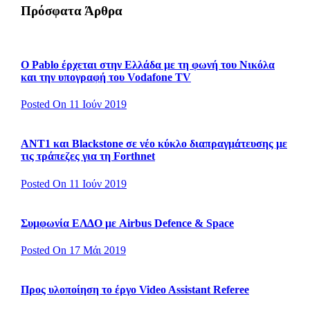
Πρόσφατα Άρθρα
Ο Pablo έρχεται στην Ελλάδα με τη φωνή του Νικόλα
και την υπογραφή του Vodafone TV
Posted On 11 Ιούν 2019
ΑΝΤ1 και Blackstone σε νέο κύκλο διαπραγμάτευσης με
τις τράπεζες για τη Forthnet
Posted On 11 Ιούν 2019
Συμφωνία ΕΛΔΟ με Airbus Defence & Space
Posted On 17 Μάι 2019
Προς υλοποίηση το έργο Video Assistant Referee