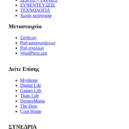
ΣΥΝΕΝΤΕΥΞΕΙΣ
ΤΕΧΝΟΛΟΓΙΑ
Χωρίς κατηγορία
Μεταστοιχεία
Σύνδεση
Ροή καταχωρίσεων
Ροή σχολίων
WordPress.org
Δείτε Επίσης
Myphone
Digital Life
Games Life
Thats Life
DronesMania
The Dots
Cool Home
ΣΥΝΕΔΡΙΑ