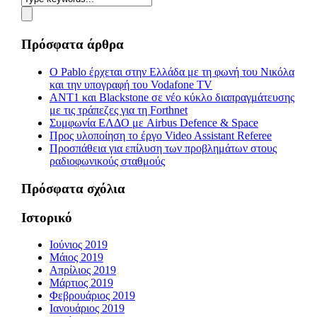
Πρόσφατα άρθρα
Ο Pablo έρχεται στην Ελλάδα με τη φωνή του Νικόλα
και την υπογραφή του Vodafone TV
ΑΝΤ1 και Blackstone σε νέο κύκλο διαπραγμάτευσης
με τις τράπεζες για τη Forthnet
Συμφωνία ΕΛΔΟ με Airbus Defence & Space
Προς υλοποίηση το έργο Video Assistant Referee
Προσπάθεια για επίλυση των προβλημάτων στους
ραδιοφωνικούς σταθμούς
Πρόσφατα σχόλια
Ιστορικό
Ιούνιος 2019
Μάιος 2019
Απρίλιος 2019
Μάρτιος 2019
Φεβρουάριος 2019
Ιανουάριος 2019