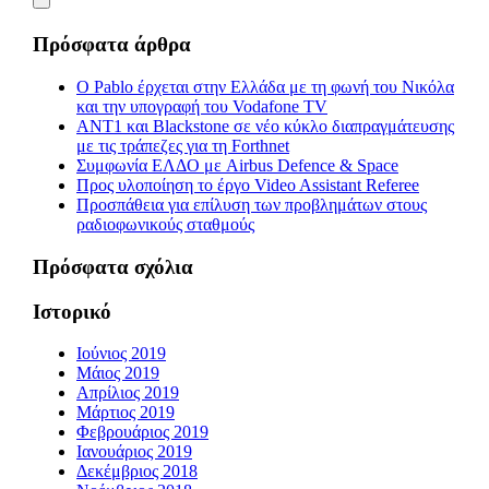
Πρόσφατα άρθρα
Ο Pablo έρχεται στην Ελλάδα με τη φωνή του Νικόλα
και την υπογραφή του Vodafone TV
ΑΝΤ1 και Blackstone σε νέο κύκλο διαπραγμάτευσης
με τις τράπεζες για τη Forthnet
Συμφωνία ΕΛΔΟ με Airbus Defence & Space
Προς υλοποίηση το έργο Video Assistant Referee
Προσπάθεια για επίλυση των προβλημάτων στους
ραδιοφωνικούς σταθμούς
Πρόσφατα σχόλια
Ιστορικό
Ιούνιος 2019
Μάιος 2019
Απρίλιος 2019
Μάρτιος 2019
Φεβρουάριος 2019
Ιανουάριος 2019
Δεκέμβριος 2018