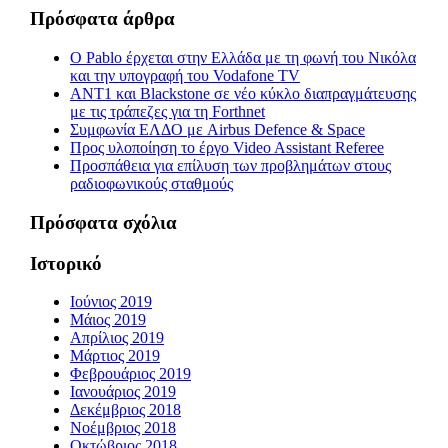
Πρόσφατα άρθρα
Ο Pablo έρχεται στην Ελλάδα με τη φωνή του Νικόλα
και την υπογραφή του Vodafone TV
ΑΝΤ1 και Blackstone σε νέο κύκλο διαπραγμάτευσης
με τις τράπεζες για τη Forthnet
Συμφωνία ΕΛΔΟ με Airbus Defence & Space
Προς υλοποίηση το έργο Video Assistant Referee
Προσπάθεια για επίλυση των προβλημάτων στους
ραδιοφωνικούς σταθμούς
Πρόσφατα σχόλια
Ιστορικό
Ιούνιος 2019
Μάιος 2019
Απρίλιος 2019
Μάρτιος 2019
Φεβρουάριος 2019
Ιανουάριος 2019
Δεκέμβριος 2018
Νοέμβριος 2018
Οκτώβριος 2018