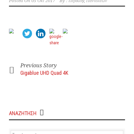
Posted On
05 Οκτ 2017
By :
Περικλής Παντολέων
Previous Story
Gigablue UHD Quad 4K
ΑΝΑΖΗΤΗΣΗ