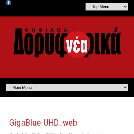
GigaBlue-UHD_web