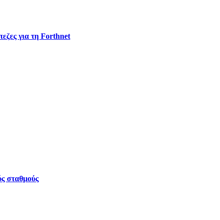
εζες για τη Forthnet
ύς σταθμούς