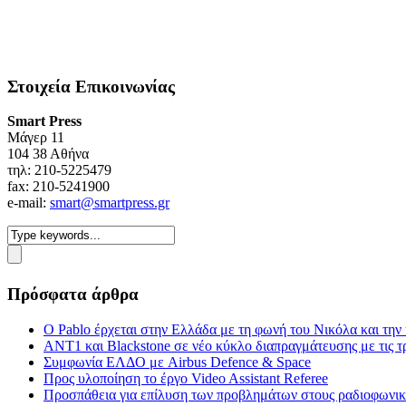
Στοιχεία Επικοινωνίας
Smart Press
Mάγερ 11
104 38 Αθήνα
τηλ: 210-5225479
fax: 210-5241900
e-mail:
smart@smartpress.gr
Πρόσφατα άρθρα
Ο Pablo έρχεται στην Ελλάδα με τη φωνή του Νικόλα και τη
ΑΝΤ1 και Blackstone σε νέο κύκλο διαπραγμάτευσης με τις τρ
Συμφωνία ΕΛΔΟ με Airbus Defence & Space
Προς υλοποίηση το έργο Video Assistant Referee
Προσπάθεια για επίλυση των προβλημάτων στους ραδιοφωνι