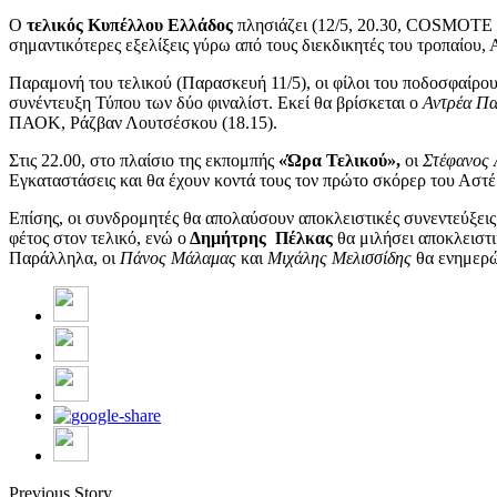
Ο
τελικός Κυπέλλου Ελλάδος
πλησιάζει (12/5, 20.30, COSMOTE S
σημαντικότερες εξελίξεις γύρω από τους διεκδικητές του τροπαίο
Παραμονή του τελικού (Παρασκευή 11/5), οι φίλοι του ποδοσφ
συνέντευξη Τύπου των δύο φιναλίστ. Εκεί θα βρίσκεται ο
Αντρέα Πα
ΠΑΟΚ, Ράζβαν Λουτσέσκου (18.15).
Στις 22.00, στο πλαίσιο της εκπομπής
«Ώρα Τελικού»,
οι
Στέφανος 
Εγκαταστάσεις και θα έχουν κοντά τους τον πρώτο σκόρερ του Αστ
Επίσης, οι συνδρομητές θα απολαύσουν αποκλειστικές συνεντεύξε
φέτος στον τελικό, ενώ ο
Δημήτρης Πέλκας
θα μιλήσει αποκλειστι
Παράλληλα, οι
Πάνος
Μάλαμας
και
Μιχάλης Μελισσίδης
θα ενημερώσ
Previous Story