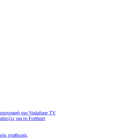
ν υπογραφή του Vodafone TV
άπεζες για τη Forthnet
κούς σταθμούς