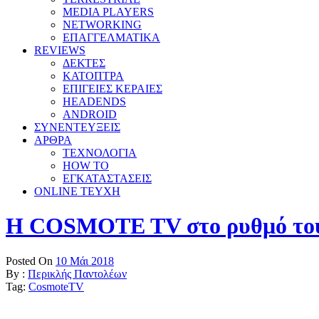
MEDIA PLAYERS
NETWORKING
ΕΠΑΓΓΕΛΜΑΤΙΚΑ
REVIEWS
ΔΕΚΤΕΣ
ΚΑΤΟΠΤΡΑ
ΕΠΙΓΕΙΕΣ ΚΕΡΑΙΕΣ
HEADENDS
ANDROID
ΣΥΝΕΝΤΕΥΞΕΙΣ
ΑΡΘΡΑ
ΤΕΧΝΟΛΟΓΙΑ
HOW TO
ΕΓΚΑΤΑΣΤΑΣΕΙΣ
ONLINE TEYXH
Η COSMOTE TV στο ρυθμό του
Posted On
10 Μάι 2018
By :
Περικλής Παντολέων
Tag:
CosmoteTV