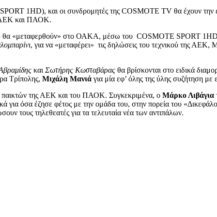
PORT 1HD), και οι συνδρομητές της COSMOTE TV θα έχουν την ευκα
υ, ΑΕΚ και ΠΑΟΚ.
αίρου θα «μεταφερθούν» στο ΟΑΚΑ, μέσω του COSMOTE SPORT 1HD
λομπαρίνι
, για να «μεταφέρει» τις δηλώσεις του τεχνικού της ΑΕΚ, 
Αβραμίδης
και
Σωτήρης Κωσταβάρας
θα βρίσκονται στο ειδικά δια
έρα Τρίπολης,
Μιχάλη Μανιά
για μία εφ’ όλης της ύλης συζήτηση με 
ις παικτών της ΑΕΚ και του ΠΑΟΚ. Συγκεκριμένα, ο
Μάρκο Λιβάγια
κά για όσα έζησε φέτος με την ομάδα του, στην πορεία του «Δικεφά
ουν τους τηλεθεατές για τα τελευταία νέα των αντιπάλων.