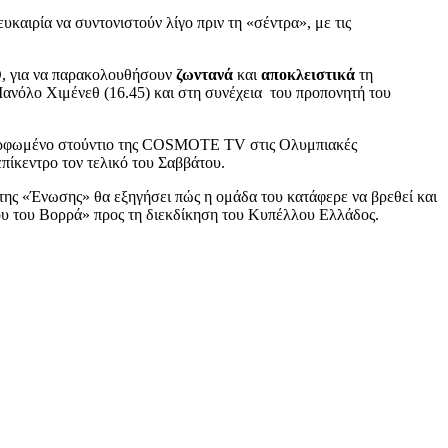
ιρία να συντονιστούν λίγο πριν τη «σέντρα», με τις
, για να παρακολουθήσουν
ζωντανά
και
αποκλειστικά
τη
Μανόλο Χιμένεθ (16.45) και στη συνέχεια του προπονητή του
μορφωμένο στούντιο της COSMOTE TV στις Ολυμπιακές
επίκεντρο τον τελικό του Σαββάτου.
της «Ένωσης» θα εξηγήσει πώς η ομάδα του κατάφερε να βρεθεί και
λου του Βορρά» προς τη διεκδίκηση του Κυπέλλου Ελλάδος.