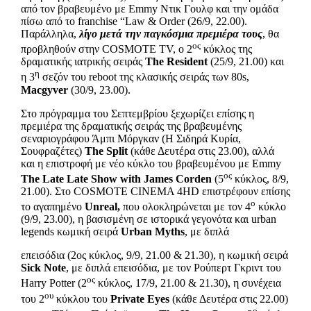
από τον βραβευμένο με Emmy Ντικ Γουλφ και την ομάδα
πίσω από το franchise “Law & Order (26/9, 22.00).
Παράλληλα,
λίγο μετά την παγκόσμια πρεμιέρα τους
, θα
ος
προβληθούν στην COSMOTE TV, ο 2
κύκλος της
δραματικής ιατρικής σειράς
The
Resident
(25/9, 21.00) και
η
η 3
σεζόν του reboot της κλασικής σειράς των 80s,
Macgyver
(30/9, 23.00).
Στο πρόγραμμα του Σεπτεμβρίου ξεχωρίζει επίσης η
πρεμιέρα της δραματικής σειράς της βραβευμένης
σεναριογράφου Άμπι Μόργκαν (Η Σιδηρά Κυρία,
Σουφραζέτες)
The
Split
(κάθε Δευτέρα στις 23.00), αλλά
και η επιστροφή με νέο κύκλο του βραβευμένου με Emmy
ος
The
Late
Late
Show
with
James
Corden
(5
κύκλος, 8/9,
21.00). Στο COSMOTE CINEMA 4HD επιστρέφουν επίσης
ο
το αγαπημένο
Unreal
,
που ολοκληρώνεται με τον 4
κύκλο
(9/9, 23.00), η βασισμένη σε ιστορικά γεγονότα και urban
legends κωμική σειρά
Urban
Myths
, με διπλά
επεισόδια (2ος κύκλος, 9/9, 21.00 & 21.30), η κωμική σειρά
Sick
Note
, με διπλά επεισόδια, με τον Ρούπερτ Γκριντ του
ος
Harry Potter (2
κύκλος, 17/9, 21.00 & 21.30), η συνέχεια
ου
του 2
κύκλου του
Private
Eyes
(κάθε Δευτέρα στις 22.00)
ο