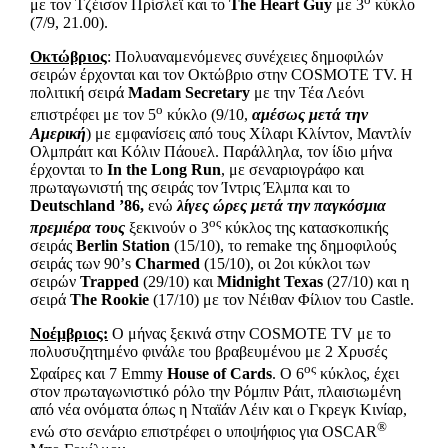
με τον Τζέισον Πρίσλεϊ και το
The
Heart
Guy
με 3
κύκλο
(7/9, 21.00).
Οκτώβριος
: Πολυαναμενόμενες συνέχειες δημοφιλών
σειρών έρχονται και τον Οκτώβριο στην COSMOTE TV. Η
πολιτική σειρά
Madam
Secretary
με την Τέα Λεόνι
ο
επιστρέφει με τον 5
κύκλο (9/10,
αμέσως μετά την
Αμερική
) με εμφανίσεις από τους Χίλαρι Κλίντον, Μαντλίν
Ολμπράιτ και Κόλιν Πάουελ. Παράλληλα, τον ίδιο μήνα
έρχονται το
In
the
Long
Run
, με σεναριογράφο και
πρωταγωνιστή της σειράς τον Ίντρις Έλμπα και το
Deutschland
’86,
ενώ
λίγες ώρες μετά την παγκόσμια
ος
πρεμιέρα
τους
ξεκινούν ο 3
κύκλος της κατασκοπικής
σειράς
Berlin
Station
(15/10), το remake της δημοφιλούς
σειράς των 90’s
Charmed
(15/10), οι 2οι κύκλοι των
σειρών
Trapped
(29/10) και
Midnight
Texas
(27/10) και η
σειρά
The
Rookie
(17/10) με τον Νέιθαν Φίλιον του Castle.
Νοέμβριος:
Ο μήνας ξεκινά στην COSMOTE TV με το
πολυσυζητημένο φινάλε του βραβευμένου με 2 Χρυσές
ος
Σφαίρες και 7 Emmy
House
of
Cards
. Ο 6
κύκλος, έχει
στον πρωταγωνιστικό ρόλο την Ρόμπιν Ράιτ, πλαισιωμένη
από νέα ονόματα όπως η Νταϊάν Λέιν και ο Γκρεγκ Κινίαρ,
®
ενώ στο σενάριο επιστρέφει ο υποψήφιος για OSCAR