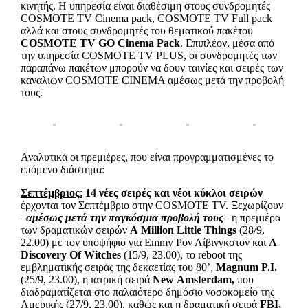
κινητής. Η υπηρεσία είναι διαθέσιμη στους συνδρομητές
COSMOTE TV Cinema pack, COSMOTE TV Full pack
αλλά και στους συνδρομητές του θεματικού πακέτου
COSMOTE
TV
GO
Cinema
Pack
. Επιπλέον, μέσα από
την υπηρεσία COSMOTE TV PLUS, οι συνδρομητές των
παραπάνω πακέτων μπορούν να δουν ταινίες και σειρές των
καναλιών COSMOTE CINEMA αμέσως μετά την προβολή
τους.
Αναλυτικά οι πρεμιέρες, που είναι προγραμματισμένες το
επόμενο διάστημα:
Σεπτέμβριος
:
14 νέες σειρές και νέοι κύκλοι σειρών
έρχονται τον Σεπτέμβριο στην COSMOTE TV. Ξεχωρίζουν
–
αμέσως μετά την παγκόσμια προβολή τους
– η πρεμιέρα
των δραματικών σειρών
A
Million
Little
Things
(28/9,
22.00) με τον υποψήφιο για Emmy Ρον Λίβινγκστον και
A
Discovery
Of
Witches
(15/9, 23.00), το reboot της
εμβληματικής σειράς της δεκαετίας του 80’,
Magnum
P
.
I
.
(25/9, 23.00), η ιατρική σειρά
New
Amsterdam
,
που
διαδραματίζεται στο παλαιότερο δημόσιο νοσοκομείο της
Αμερικής (27/9, 23.00), καθώς και η δραματική σειρά
FBI
,