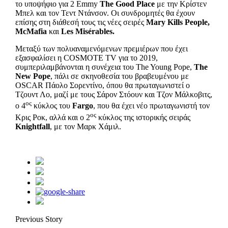
το υποψήφιο για 2 Emmy
The
Good
Place
με την Κρίστεν
Μπελ και τον Τεντ Ντάνσον. Οι συνδρομητές θα έχουν
επίσης στη διάθεσή τους τις νέες σειρές
Mary
Kills
People
,
McMafia
και
Les
Mis
é
rables
.
Μεταξύ των πολυαναμενόμενων πρεμιέρων που έχει
εξασφαλίσει η COSMOTE TV για το 2019,
συμπεριλαμβάνονται η συνέχεια του The Young Pope,
The
New
Pope
, πάλι σε σκηνοθεσία του βραβευμένου με
OSCAR Πάολο Σορεντίνο, όπου θα πρωταγωνιστεί ο
Τζουντ Λο, μαζί με τους Σάρον Στόουν και Τζον Μάλκοβιτς,
ος
ο 4
κύκλος του
Fargo
, που θα έχει νέο πρωταγωνιστή τον
ος
Κρις Ροκ, αλλά και ο 2
κύκλος της ιστορικής σειράς
Knightfall
, με τον Μαρκ Χάμιλ.
Previous Story