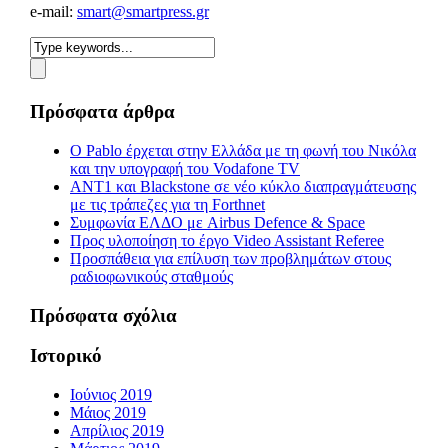
e-mail:
smart@smartpress.gr
Πρόσφατα άρθρα
Ο Pablo έρχεται στην Ελλάδα με τη φωνή του Νικόλα
και την υπογραφή του Vodafone TV
ΑΝΤ1 και Blackstone σε νέο κύκλο διαπραγμάτευσης
με τις τράπεζες για τη Forthnet
Συμφωνία ΕΛΔΟ με Airbus Defence & Space
Προς υλοποίηση το έργο Video Assistant Referee
Προσπάθεια για επίλυση των προβλημάτων στους
ραδιοφωνικούς σταθμούς
Πρόσφατα σχόλια
Ιστορικό
Ιούνιος 2019
Μάιος 2019
Απρίλιος 2019