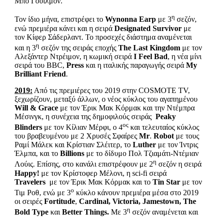
Μπο Γουίλμον.
η
Τον ίδιο μήνα, επιστρέφει το
Wynonna
Earp
με 3
σεζόν,
ενώ πρεμιέρα κάνει και η σειρά
Designated
Survivor
με
τον Κίφερ Σάδερλαντ. Το προσεχές διάστημα αναμένεται
η
και η 3
σεζόν της σειράς εποχής
The
Last
Kingdom
με τον
Αλεξάντερ Ντρέιμον, η κωμική σειρά
I
Feel
Bad
, η νέα μίνι
σειρά του BBC,
Press
και η ιταλικής παραγωγής σειρά
My
Brilliant
Friend
.
2019:
Από τις πρεμιέρες του 2019 στην COSMOTE TV,
ξεχωρίζουν, μεταξύ άλλων, ο νέος κύκλος του αγαπημένου
Will
&
Grace
με τον Έρικ Μακ Kόρμακ και την Ντέμπρα
Μέσινγκ, η συνέχεια της δημοφιλούς σειράς
Peaky
ος
Blinders
με τον Κίλιαν Μέρφι, ο 4
και τελευταίος κύκλος
του βραβευμένου με 2 Χρυσές Σφαίρες
Mr
.
Robot
με τους
Ραμί Μάλεκ και Κρίστιαν Σλέιτερ, το
Luther
με τον Ίντρις
Έλμπα, και το
Billions
με το δίδυμο Πολ Τζιαμάτι-Ντέμιαν
η
Λούις. Επίσης, στο κανάλι επιστρέφουν με 2
σεζόν η σειρά
Happy
!
με τον Κρίστοφερ Μέλονι, η sci-fi σειρά
Travelers
με τον Έρικ Μακ Κόρμακ και το
Tin
Star
με τον
ο
Τιμ Ροθ, ενώ με 3
κύκλο κάνουν πρεμιέρα μέσα στο 2019
οι σειρές
Fortitude
,
Cardinal
,
Victoria
,
Jamestown
,
The
η
Bo
ld
Type
και
Better
Things
.
Με 3
σεζόν αναμένεται και