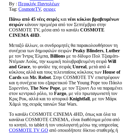
By :
Περικλής Παντολέων
Tag:
CosmoteTV
,
σειρες
Πάνω από 45 νέες σειρές
και
νέοι κύκλοι
βραβευμένων
σειρών
κάνουν πρεμιέρα από τον Σεπτέμβριο στην
COSMOTE TV, μέσα από το κανάλι
COSMOTE
CINEMA
4
HD
.
Μεταξύ άλλων, οι συνδρομητές θα παρακολουθήσουν τη
συνέχεια των δημοφιλών σειρών
Peaky
Blinders
,
Luther
με τον Ίντρις Έλμπα,
Billions
με το δίδυμο Πολ Τζιαμάτι-
Ντέμιαν Λούις, την κωμική πολυβραβευμένη σειρά
Will
and
Grace
, το φινάλε της σειράς
Unreal
, μετά από 4
κύκλους αλλά και τους τελευταίους κύκλους των
House
of
Cards
και
Mr
.
Robot
. Στην COSMOTE TV επιστρέφουν
και η συνέχεια του εξαιρετικού The Young Pope του Πάολο
Σορεντίνο,
The
New
Pope
, με τον Τζουντ Λο να παραμένει
στον κεντρικό ρόλο, το
Fargo
, με νέο πρωταγωνιστή τον
Κρις Ροκ, αλλά και το ιστορικό
Knightfall
, με τον Μάρκ
Χάμιλ της σειράς ταινιών Star Wars.
Το κανάλι COSMOTE CINEMA 4HD, όπως και όλα τα
κανάλια COSMOTE CINEMA, είναι διαθέσιμα μέσα από
το κινητό, το tablet ή τον υπολογιστή μέσω της υπηρεσίας
COSMOTE TV GO
από οποιοδήποτε δίκτυο σταθερής ή