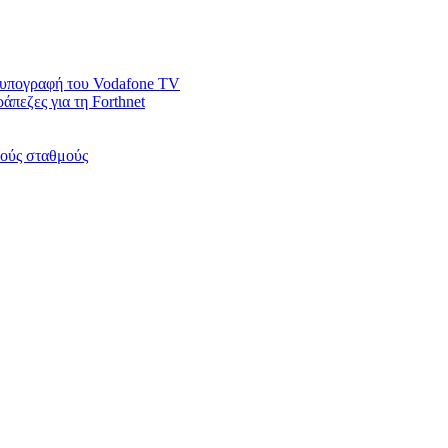
ν υπογραφή του Vodafone TV
άπεζες για τη Forthnet
κούς σταθμούς