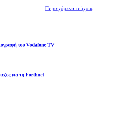
Περιεχόμενα τεύχους
υπογραφή του Vodafone TV
εζες για τη Forthnet