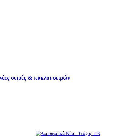
ες σειρές & κύκλοι σειρών