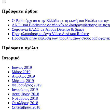
Πρόσφατα άρθρα
Ο Pablo έρχεται στην Ελλάδα με τη φωνή του Νικόλα και τη
ΑΝΤ1 και Blackstone σε νέο κύκλο διαπραγμάτευσης με τις τρ
Συμφωνία ΕΛΔΟ με Airbus Defence & Space
Προς υλοποίηση το έργο Video Assistant Referee
Προσπάθεια για επίλυση των προβλημάτων στους ραδιοφωνι
Πρόσφατα σχόλια
Ιστορικό
Ιούνιος 2019
Μάιος 2019
Απρίλιος 2019
Μάρτιος 2019
Φεβρουάριος 2019
Ιανουάριος 2019
Δεκέμβριος 2018
Νοέμβριος 2018
Οκτώβριος 2018
Σεπτέμβριος 2018