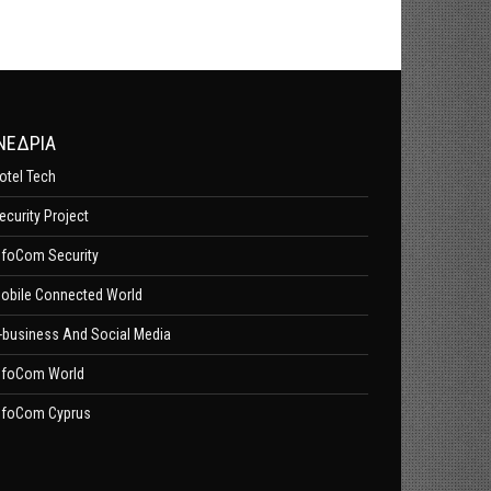
ΝΕΔΡΙΑ
otel Tech
ecurity Project
nfoCom Security
obile Connected World
-business And Social Media
nfoCom World
nfoCom Cyprus