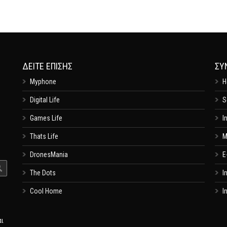
ΔΕΊΤΕ ΕΠΊΣΗΣ
ΣΥ
Myphone
H
Digital Life
S
Games Life
I
Thats Life
M
DronesMania
E
The Dots
I
Cool Home
I
αι