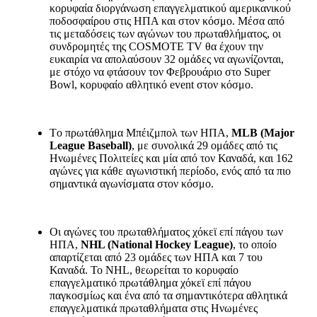
κορυφαία διοργάνωση επαγγελματικού αμερικανικού
ποδοσφαίρου στις ΗΠΑ και στον κόσμο. Μέσα από
τις μεταδόσεις των αγώνων του πρωταθλήματος, οι
συνδρομητές της COSMOTE TV θα έχουν την
ευκαιρία να απολαύσουν 32 ομάδες να αγωνίζονται,
με στόχο να φτάσουν τον Φεβρουάριο στο Super
Bowl, κορυφαίο αθλητικό event στον κόσμο.
Tο πρωτάθλημα Μπέιζμπολ των ΗΠΑ,
MLB
(
Major
League
Baseball
)
, με συνολικά 29 ομάδες από τις
Ηνωμένες Πολιτείες και μία από τον Καναδά, και 162
αγώνες για κάθε αγωνιστική περίοδο, ενός από τα πιο
σημαντικά αγωνίσματα στον κόσμο.
Οι αγώνες του πρωταθλήματος χόκεϊ επί πάγου των
ΗΠΑ,
NHL (National Hockey League)
, το οποίο
απαρτίζεται από 23 ομάδες των ΗΠΑ και 7 του
Καναδά. Το NHL, θεωρείται το κορυφαίο
επαγγελματικό πρωτάθλημα χόκεϊ επί πάγου
παγκοσμίως και ένα από τα σημαντικότερα αθλητικά
επαγγελματικά πρωταθλήματα στις Ηνωμένες