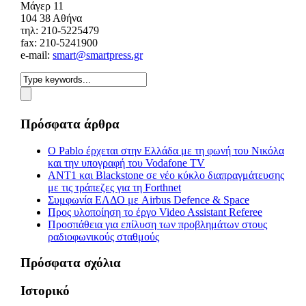
Mάγερ 11
104 38 Αθήνα
τηλ: 210-5225479
fax: 210-5241900
e-mail:
smart@smartpress.gr
Πρόσφατα άρθρα
Ο Pablo έρχεται στην Ελλάδα με τη φωνή του Νικόλα
και την υπογραφή του Vodafone TV
ΑΝΤ1 και Blackstone σε νέο κύκλο διαπραγμάτευσης
με τις τράπεζες για τη Forthnet
Συμφωνία ΕΛΔΟ με Airbus Defence & Space
Προς υλοποίηση το έργο Video Assistant Referee
Προσπάθεια για επίλυση των προβλημάτων στους
ραδιοφωνικούς σταθμούς
Πρόσφατα σχόλια
Ιστορικό