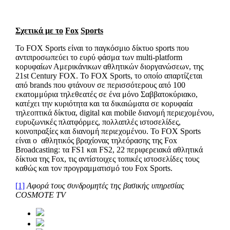
Σχετικά με τ
o
Fox
Sports
Το FOX Sports είναι το παγκόσμιο δίκτυο sports που
αντιπροσωπεύει το ευρύ φάσμα των multi-platform
κορυφαίων Αμερικάνικων αθλητικών διοργανώσεων, της
21st Century FOX. Το FOX Sports, το οποίο απαρτίζεται
από brands που φτάνουν σε περισσότερους από 100
εκατομμύρια τηλεθεατές σε ένα μόνο Σαββατοκύριακο,
κατέχει την κυριότητα και τα δικαιώματα σε κορυφαία
τηλεοπτικά δίκτυα, digital και mobile διανομή περιεχομένου,
ευρυζωνικές πλατφόρμες, πολλαπλές ιστοσελίδες,
κοινοπραξίες και διανομή περιεχομένου. Το FOX Sports
είναι ο αθλητικός βραχίονας τηλεόρασης της Fox
Broadcasting: τα FS1 και FS2, 22 περιφερειακά αθλητικά
δίκτυα της Fox, τις αντίστοιχες τοπικές ιστοσελίδες τους
καθώς και τον προγραμματισμό του Fox Sports.
[1]
Αφορά τους συνδρομητές της βασικής υπηρεσίας
COSMOTE
TV