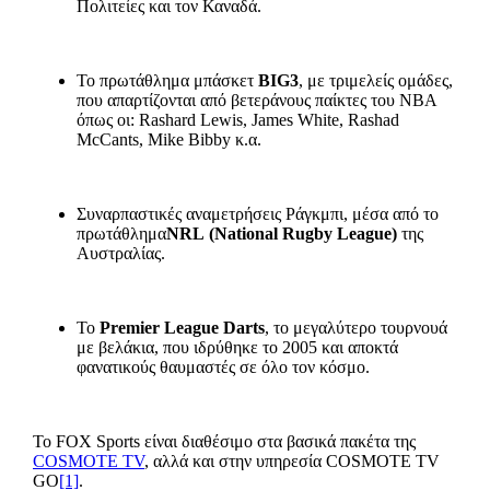
Πολιτείες και τον Καναδά.
Το πρωτάθλημα μπάσκετ
BIG3
, με τριμελείς ομάδες,
που απαρτίζονται από βετεράνους παίκτες του ΝΒΑ
όπως οι: Rashard Lewis, James White, Rashad
McCants, Mike Bibby κ.α.
Συναρπαστικές αναμετρήσεις Ράγκμπι, μέσα από το
πρωτάθλημα
NRL
(
National
Rugby
League
)
της
Αυστραλίας.
Το
Premier
League
Darts
, το μεγαλύτερο τουρνουά
με βελάκια, που ιδρύθηκε το 2005 και αποκτά
φανατικούς θαυμαστές σε όλο τον κόσμο.
Το FOX Sports είναι διαθέσιμο στα βασικά πακέτα της
COSMOTE TV
, αλλά και στην υπηρεσία COSMOTE TV
GO
[1]
.