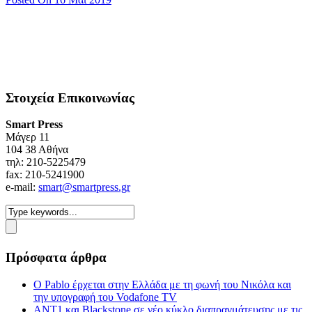
Στοιχεία Επικοινωνίας
Smart Press
Mάγερ 11
104 38 Αθήνα
τηλ: 210-5225479
fax: 210-5241900
e-mail:
smart@smartpress.gr
Πρόσφατα άρθρα
Ο Pablo έρχεται στην Ελλάδα με τη φωνή του Νικόλα και
την υπογραφή του Vodafone TV
ΑΝΤ1 και Blackstone σε νέο κύκλο διαπραγμάτευσης με τις