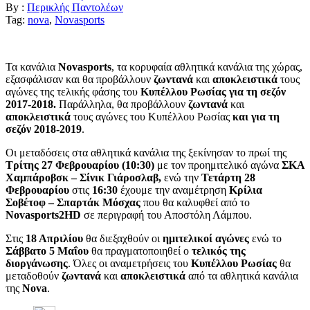
By :
Περικλής Παντολέων
Tag:
nova
,
Novasports
Τα κανάλια
Novasports
, τα κορυφαία αθλητικά κανάλια της χώρας,
εξασφάλισαν και θα προβάλλουν
ζωντανά
και
αποκλειστικά
τους
αγώνες της τελικής φάσης του
Κυπέλλου Ρωσίας
για τη σεζόν
2017-2018.
Παράλληλα, θα προβάλλουν
ζωντανά
και
αποκλειστικά
τους αγώνες του Κυπέλλου Ρωσίας
και για τη
σεζόν 2018-2019
.
Οι μεταδόσεις στα αθλητικά κανάλια της ξεκίνησαν το πρωί της
Τρίτης 27 Φεβρουαρίου (10:30)
με τον προημιτελικό αγώνα
ΣΚΑ
Χαμπάροβσκ – Σίνικ Γιάροσλαβ,
ενώ την
Τετάρτη 28
Φεβρουαρίου
στις
16:30
έχουμε την αναμέτρηση
Κρίλια
Σοβέτοφ – Σπαρτάκ Μόσχας
που θα καλυφθεί από το
Novasports2HD
σε περιγραφή του Αποστόλη Λάμπου.
Στις
18 Απριλίου
θα διεξαχθούν οι
ημιτελικοί αγώνες
ενώ το
Σάββατο 5 Μαΐου
θα πραγματοποιηθεί ο
τελικός της
διοργάνωσης
. Όλες οι αναμετρήσεις του
Κυπέλλου Ρωσίας
θα
μεταδοθούν
ζωντανά
και
αποκλειστικά
από τα αθλητικά κανάλια
της
Nova
.