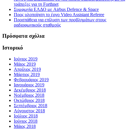
τράπεζες για τη Forthnet
Συμφωνία ΕΛΔΟ με Airbus Defence & Space
Προς υλοποίηση το έργο Video Assistant Referee
Προσπάθεια για επίλυση των προβλημάτων στους
ραδιοφωνικούς σταθμούς
Πρόσφατα σχόλια
Ιστορικό
Ιούνιος 2019
Μάιος 2019
Απρίλιος 2019
Μάρτιος 2019
Φεβρουάριος 2019
Ιανουάριος 2019
Δεκέμβριος 2018
Νοέμβριος 2018
Οκτώβριος 2018
Σεπτέμβριος 2018
Αύγουστος 2018
Ιούλιος 2018
Ιούνιος 2018
Μάιος 2018