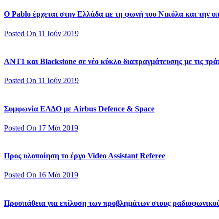
Ο Pablo έρχεται στην Ελλάδα με τη φωνή του Νικόλα και την 
Posted On 11 Ιούν 2019
ΑΝΤ1 και Blackstone σε νέο κύκλο διαπραγμάτευσης με τις τράπ
Posted On 11 Ιούν 2019
Συμφωνία ΕΛΔΟ με Airbus Defence & Space
Posted On 17 Μάι 2019
Προς υλοποίηση το έργο Video Assistant Referee
Posted On 16 Μάι 2019
Προσπάθεια για επίλυση των προβλημάτων στους ραδιοφωνικο