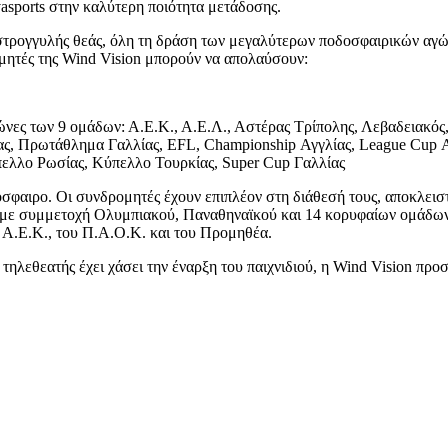
asports στην καλύτερη ποιότητα μετάδοσης.
ς στρογγυλής θεάς, όλη τη δράση των μεγαλύτερων ποδοσφαιρικών αγών
μητές της Wind Vision μπορούν να απολαύσουν:
ες των 9 ομάδων: Α.Ε.Κ., Α.Ε.Λ., Αστέρας Τρίπολης, Λεβαδειακός,
ς, Πρωτάθλημα Γαλλίας, EFL, Championship Αγγλίας, League Cup 
ελλο Ρωσίας, Κύπελλο Τουρκίας, Super Cup Γαλλίας
σφαιρο. Οι συνδρομητές έχουν επιπλέον στη διάθεσή τους, αποκλειστ
 με συμμετοχή Ολυμπιακού, Παναθηναϊκού και 14 κορυφαίων ομάδων 
 Α.Ε.Κ., του Π.Α.Ο.Κ. και του Προμηθέα.
 τηλεθεατής έχει χάσει την έναρξη του παιχνιδιού, η Wind Vision πρ