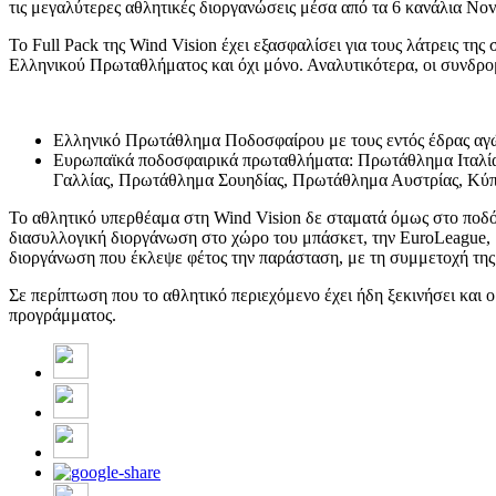
τις μεγαλύτερες αθλητικές διοργανώσεις μέσα από τα 6 κανάλια Nov
Το Full Pack της Wind Vision έχει εξασφαλίσει για τους λάτρεις τη
Ελληνικού Πρωταθλήματος και όχι μόνο. Αναλυτικότερα, οι συνδρο
Ελληνικό Πρωτάθλημα Ποδοσφαίρου με τους εντός έδρας αγών
Ευρωπαϊκά ποδοσφαιρικά πρωταθλήματα: Πρωτάθλημα Ιταλία
Γαλλίας, Πρωτάθλημα Σουηδίας, Πρωτάθλημα Αυστρίας, Κύπ
To αθλητικό υπερθέαμα στη Wind Vision δε σταματά όμως στο ποδό
διασυλλογική διοργάνωση στο χώρο του μπάσκετ, την EuroLeague,
διοργάνωση που έκλεψε φέτος την παράσταση, με τη συμμετοχή της
Σε περίπτωση που το αθλητικό περιεχόμενο έχει ήδη ξεκινήσει και ο
προγράμματος.