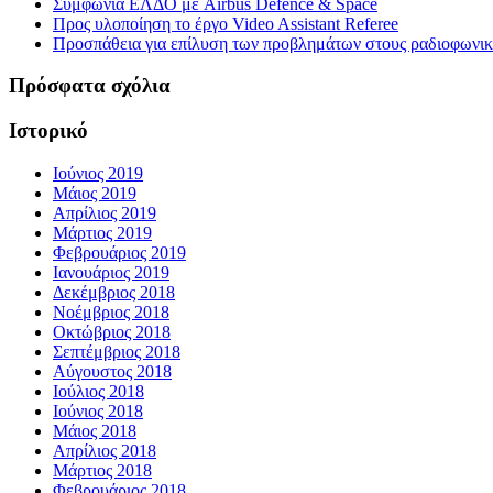
Συμφωνία ΕΛΔΟ με Airbus Defence & Space
Προς υλοποίηση το έργο Video Assistant Referee
Προσπάθεια για επίλυση των προβλημάτων στους ραδιοφωνι
Πρόσφατα σχόλια
Ιστορικό
Ιούνιος 2019
Μάιος 2019
Απρίλιος 2019
Μάρτιος 2019
Φεβρουάριος 2019
Ιανουάριος 2019
Δεκέμβριος 2018
Νοέμβριος 2018
Οκτώβριος 2018
Σεπτέμβριος 2018
Αύγουστος 2018
Ιούλιος 2018
Ιούνιος 2018
Μάιος 2018
Απρίλιος 2018
Μάρτιος 2018
Φεβρουάριος 2018