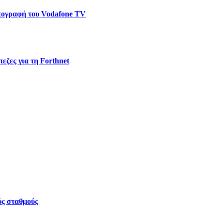
υπογραφή του Vodafone TV
εζες για τη Forthnet
ύς σταθμούς