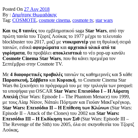
Posted On
27 Αυγ 2018
By :
Δημήτρης Θωμαδάκης
Tag:
COSMOTE
,
cosmote cinema
,
cosmote tv
,
star wars
Και τις 8 ταινίες
του εμβληματικού saga
Star
Wars
, από την
πρώτη ταινία του Τζορτζ Λούκας το 1977 μέχρι το τελευταίο
blockbuster του 2017, μαζί με
ντοκιμαντέρ
για τη θρυλική σειρά
ταινιών, ειδικά
αφιερώματα
και
αρχειακό
υλικό από τα
γυρίσματα
, θα προβάλει
αποκλειστικά
το νέο pop-up κανάλι
Cosmote
Cinema
Star Wars
, που θα κάνει πρεμιέρα τον
Σεπτέμβριο στην Cosmote TV.
Με
4 διαφορετικές προβολές
ταινιών τις καθημερινές και
5
κάθε
Παρασκευή, Σάββατο
και
Κυριακή
, το Cosmote Cinema Star
Wars θα ξεκινήσει το πρόγραμμά του με την τριλογία των prequel:
τα υποψήφια για OSCAR
Star
Wars
: Επεισόδιο Ι – Η Αόρατη
Απειλή
(Star Wars: Episode I – The Phantom Menace) του 1999,
με τους Λίαμ Νίσον, Νάταλι Πόρτμαν και Γιούαν ΜακΓκρέγκορ,
Star
Wars
: Επεισόδιο II – Η Επίθεση των Κλώνων
(Star Wars:
Episode II – Attack of the Clones) του 2002 και
Star
Wars
:
Επεισόδιο
I
II – Η Εκδίκηση των Σιθ
(Star Wars: Episode III –
The Revenge of the Sith) του 2005, όλα σε σκηνοθεσία του Τζορτζ
Λούκας.