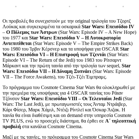
Οι προβολές θα συνεχιστούν με την original τριλογία του Τζορτζ
Λούκας και συγκεκριμένα τα οσκαρικά
Star Wars: Επεισόδιο IV
–
Ο Πόλεμος των Άστρων
(Star Wars: Episode IV – A New Hope)
του 1977 και
Star
Wars
: Επεισόδιο V – Η Αυτοκρατορία
Αντεπιτίθεται
(Star Wars: Episode V – The Empire Strikes Back)
του 1980 του Ίρβιν Κέρσνερ και τα υποψήφια για OSCAR
Star
Wars
: Επεισόδιο VI – Η Επιστροφή των Τζεντάι
(Star Wars:
Episode VI – The Return of the Jedi) του 1983 του Ρίτσαρντ
Μάρκαντ και την πρώτη ταινία από την τριλογία των sequel,
Star
Wars
: Επεισόδιο V
II
– Η Δύναμη Ξυπνάει
(Star Wars: Episode
VII – The Force Awakens), του Τζέι-Τζέι Έιμπραμς.
Το πρόγραμμα του Cosmote Cinema Star Wars θα ολοκληρωθεί με
την πρεμιέρα της υποψήφιας για 4 OSCAR ταινίας του Ράιαν
Τζόνσον
Star
Wars
: Επεισόδιο V
III
– Οι Τελευταίοι
Jedi
(Star
Wars: The Last Jedi), με πρωταγωνιστές τους Άνταμ Ντράιβερ,
Κάρι Φίσερ, Μαρκ Χάμιλ, Ντέιζι Ρίντλεϊ και Όσκαρ Άιζακ. Η
ταινία θα είναι διαθέσιμη και on demand στην υπηρεσία Cosmote
TV PLUS, ενώ το προσεχές διάστημα, θα έρθει σε
Α΄ τηλεοπτική
προβολή
στα κανάλια Cosmote Cinema.
Μαζί με τις ταινίες, το πρόγραμμα του Cosmote Cinema Star Wars