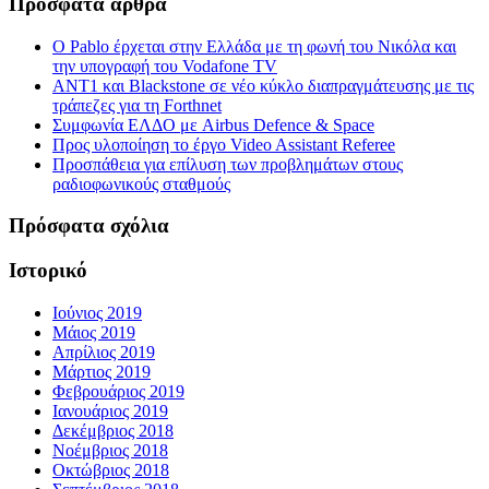
Πρόσφατα άρθρα
Ο Pablo έρχεται στην Ελλάδα με τη φωνή του Νικόλα και
την υπογραφή του Vodafone TV
ΑΝΤ1 και Blackstone σε νέο κύκλο διαπραγμάτευσης με τις
τράπεζες για τη Forthnet
Συμφωνία ΕΛΔΟ με Airbus Defence & Space
Προς υλοποίηση το έργο Video Assistant Referee
Προσπάθεια για επίλυση των προβλημάτων στους
ραδιοφωνικούς σταθμούς
Πρόσφατα σχόλια
Ιστορικό
Ιούνιος 2019
Μάιος 2019
Απρίλιος 2019
Μάρτιος 2019
Φεβρουάριος 2019
Ιανουάριος 2019
Δεκέμβριος 2018
Νοέμβριος 2018
Οκτώβριος 2018