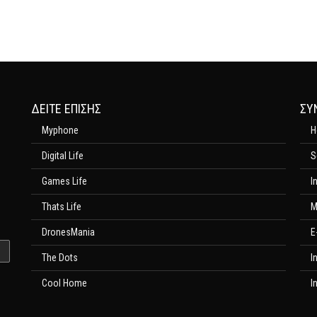
ΔΕΊΤΕ ΕΠΊΣΗΣ
ΣΥ
Myphone
H
Digital Life
S
Games Life
I
Thats Life
M
DronesMania
E
The Dots
I
Cool Home
I