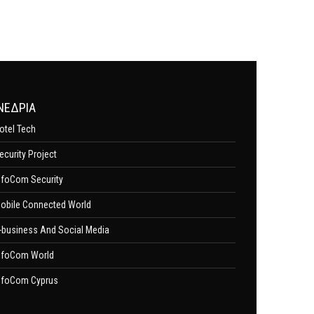
ΝΕΔΡΙΑ
otel Tech
ecurity Project
nfoCom Security
obile Connected World
-business And Social Media
nfoCom World
nfoCom Cyprus