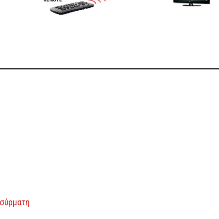
Ασύρματη