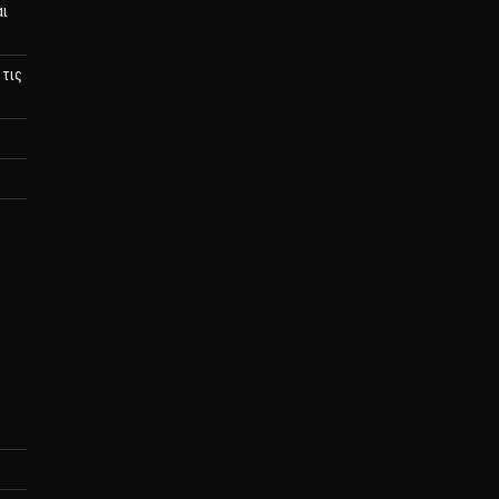
αι
 τις