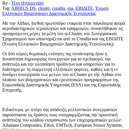
By :
Τέτη Ηγουμενίδη
Tag:
AIRBUS DS
,
cluster
,
corallia
,
esa
,
ΕΒΙΔΙΤΕ
,
Ένωση
Ελληνικών Βιομηχανιών Διαστημικής Τεχνολογίας
Με την Airbus, διεθνή πρωτοπόρο εταιρεία στην παγκόσμια αγορά
αεροδιαστημικών τεχνολογιών και εφαρμογών, συναντήθηκαν τις
προηγούμενες μέρες τα μέλη του si-Cluster, του Συνεργατικού
Σχηματισμού που υποστηρίζεται από το Corallia και της ΕΒΙΔΙΤΕ
(Ένωση Ελληνικών Βιομηχανιών Διαστημικής Τεχνολογίας).
Οι δύο κύριες θεματικές ενότητες της συνάντησης ήταν η
δυνατότητα δημιουργίας συνεργειών για το σχεδιασμό, την
ανάπτυξη και την υλοποίηση προϊόντων και υπηρεσιών για το
διάστημα με τη συμμετοχή ελληνικών φορέων, καθώς και η εν
δυνάμει συνεργασία των μελών του si-Cluster με την Airbus στο
πλαίσιο των βιομηχανικών και ερευνητικών προγραμμάτων της
Ευρωπαϊκής Διαστημικής Υπηρεσίας (ESA) και της Ευρωπαϊκής
Επιτροπής.
Ειδικότερα, με στόχο την ανάδειξη μελλοντικών συνεργασιών
παρουσίασαν τις δράσεις τους υπογραμμίζοντας την προοπτική
ανάπτυξης του κλάδου εκπρόσωποι των επιχειρηματικών μελών:
Adamant Composites, Elfon, EMTech, European Sensor Systems,