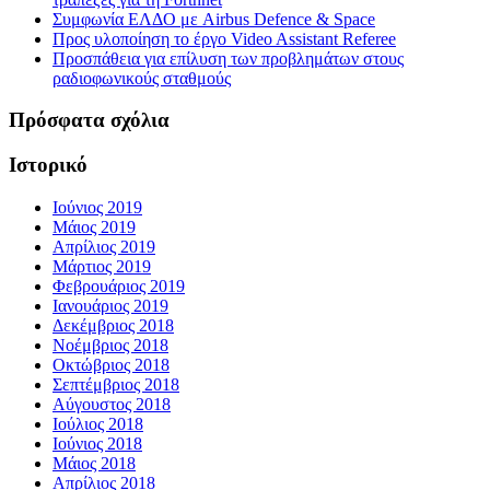
Συμφωνία ΕΛΔΟ με Airbus Defence & Space
Προς υλοποίηση το έργο Video Assistant Referee
Προσπάθεια για επίλυση των προβλημάτων στους
ραδιοφωνικούς σταθμούς
Πρόσφατα σχόλια
Ιστορικό
Ιούνιος 2019
Μάιος 2019
Απρίλιος 2019
Μάρτιος 2019
Φεβρουάριος 2019
Ιανουάριος 2019
Δεκέμβριος 2018
Νοέμβριος 2018
Οκτώβριος 2018
Σεπτέμβριος 2018
Αύγουστος 2018
Ιούλιος 2018
Ιούνιος 2018
Μάιος 2018
Απρίλιος 2018