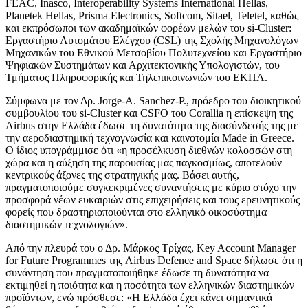
FEAC, Inasco, Interoperability Systems International Hellas,
Planetek Hellas, Prisma Electronics, Softcom, Sitael, Teletel, καθώς
και εκπρόσωποι των ακαδημαϊκών φορέων μελών του si-Cluster:
Εργαστήριο Αυτομάτου Ελέγχου (CSL) της Σχολής Μηχανολόγων
Μηχανικών του Εθνικού Μετσοβίου Πολυτεχνείου και Εργαστήριο
Ψηφιακών Συστημάτων και Αρχιτεκτονικής Υπολογιστών, του
Τμήματος Πληροφορικής και Τηλεπικοινωνιών του ΕΚΠΑ.
Σύμφωνα με τον Δρ. Jorge-A. Sanchez-P., πρόεδρο του διοικητικού
συμβουλίου του si-Cluster και CSFO του Corallia η επίσκεψη της
Airbus στην Ελλάδα έδωσε τη δυνατότητα της διασύνδεσής της με
την αεροδιαστημική τεχνογνωσία και καινοτομία Made in Greece.
Ο ίδιος υπογράμμισε ότι «η προσέλκυση διεθνών κολοσσών στη
χώρα και η αύξηση της παρουσίας μας παγκοσμίως, αποτελούν
κεντρικούς άξονες της στρατηγικής μας. Βάσει αυτής,
πραγματοποιούμε συγκεκριμένες συναντήσεις με κύριο στόχο την
προσφορά νέων ευκαιριών στις επιχειρήσεις και τους ερευνητικούς
φορείς που δραστηριοποιούνται στο ελληνικό οικοσύστημα
διαστημικών τεχνολογιών».
Από την πλευρά του ο Δρ. Μάρκος Τρίχας, Key Account Manager
for Future Programmes της Airbus Defence and Space δήλωσε ότι η
συνάντηση που πραγματοποιήθηκε έδωσε τη δυνατότητα να
εκτιμηθεί η ποιότητα και η ποσότητα των ελληνικών διαστημικών
προϊόντων, ενώ πρόσθεσε: «Η Ελλάδα έχει κάνει σημαντικά