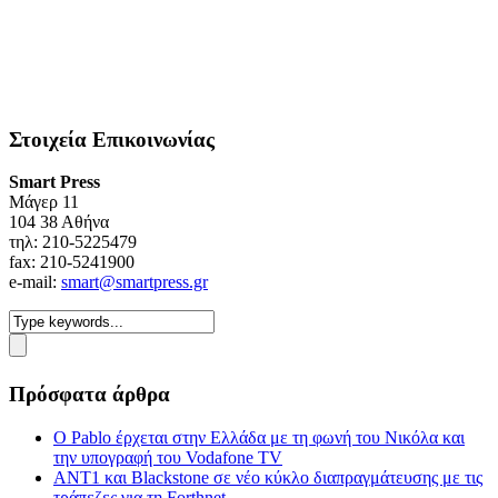
Στοιχεία Επικοινωνίας
Smart Press
Mάγερ 11
104 38 Αθήνα
τηλ: 210-5225479
fax: 210-5241900
e-mail:
smart@smartpress.gr
Πρόσφατα άρθρα
Ο Pablo έρχεται στην Ελλάδα με τη φωνή του Νικόλα και
την υπογραφή του Vodafone TV
ΑΝΤ1 και Blackstone σε νέο κύκλο διαπραγμάτευσης με τις
τράπεζες για τη Forthnet