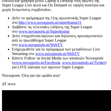
εύκολα και γρήγορα μέσω Laptop ή Desktop τους αγώνες της
Super League Live αλλά και On Demand σε υψηλή ποιότητα και
χωρίς δεσμεύσεις συμβολαίου.
Δείτε το πρόγραμμα της 11ης αγωνιστικής Super League
στο
http://www.novasports.gr/superleague11
Διαβάστε τις τελευταίες ειδήσεις της Super League
στο
www.novasports.gr/Superleague
Δείτε στιγμιότυπα αγώνων και δηλώσεις πρωταγωνιστών
από το πρωτάθλημα Super League
στο
www.novasports.gr/WebTV
Ενημερωθείτε για το πρόγραμμα των μεταδόσεων Live
Streaming στο
www.novasports.gr/WebTV
Κάνετε Follow τα Social Media των καναλιών Novasports
(
www.novasports.gr/Facebook
,
www.novasports.gr/Twitter
)
για LIVE κάλυψη των αγώνων Super League.
Novasports. Όλα για την ομάδα σου!
ΔΤ nova