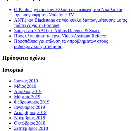
Ο Pablo έρχεται στην Ελλάδα με τη φωνή του Νικόλα και
την υπογραφή του Vodafone TV
ΑΝΤ1 και Blackstone σε νέο κύκλο διαπραγμάτευσης με τις
τράπεζες για τη Forthnet
Συμφωνία ΕΛΔΟ με Airbus Defence & Space
Προς υλοποίηση το έργο Video Assistant Referee
Προσπάθεια για επίλυση των προβλημάτων στους
ραδιοφωνικούς σταθμούς
Πρόσφατα σχόλια
Ιστορικό
Ιούνιος 2019
Μάιος 2019
Απρίλιος 2019
Μάρτιος 2019
Φεβρουάριος 2019
Ιανουάριος 2019
Δεκέμβριος 2018
Νοέμβριος 2018
Οκτώβριος 2018
Σεπτέμβριος 2018