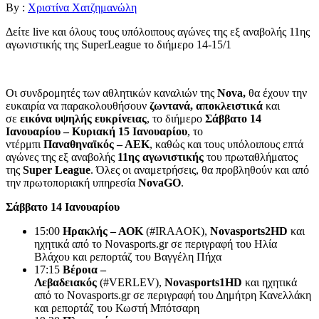
By :
Χριστίνα Χατζημανώλη
Δείτε live και όλους τους υπόλοιπους αγώνες της εξ αναβολής 11ης
αγωνιστικής της SuperLeague το διήμερο 14-15/1
Οι συνδρομητές των αθλητικών καναλιών της
Nova
,
θα έχουν την
ευκαιρία να παρακολουθήσουν
ζωντανά, αποκλειστικά
και
σε
εικόνα υψηλής ευκρίνειας
, το διήμερο
Σάββατο 14
Ιανουαρίου – Κυριακή 15 Ιανουαρίου
, το
ντέρμπι
Παναθηναϊκός – ΑΕΚ
, καθώς και τους υπόλοιπους επτά
αγώνες της εξ αναβολής
11ης αγωνιστικής
του πρωταθλήματος
της
Super League
. Όλες οι αναμετρήσεις, θα προβληθούν και από
την πρωτοποριακή υπηρεσία
NovaGO
.
Σάββατο 14 Ιανουαρίου
15:00
Ηρακλής – ΑΟΚ
(#IRAAOK),
Novasports
2
HD
και
ηχητικά από το Novasports.gr σε περιγραφή του Ηλία
Βλάχου και ρεπορτάζ του Βαγγέλη Πήχα
17:15
Βέροια –
Λεβαδειακός
(#VERLEV),
Novasports
1
HD
και ηχητικά
από το Novasports.gr σε περιγραφή του Δημήτρη Κανελλάκη
και ρεπορτάζ του Κωστή Μπότσαρη