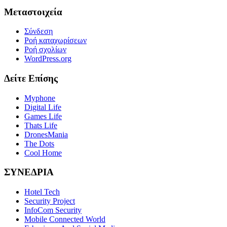
Μεταστοιχεία
Σύνδεση
Ροή καταχωρίσεων
Ροή σχολίων
WordPress.org
Δείτε Επίσης
Myphone
Digital Life
Games Life
Thats Life
DronesMania
The Dots
Cool Home
ΣΥΝΕΔΡΙΑ
Hotel Tech
Security Project
InfoCom Security
Mobile Connected World