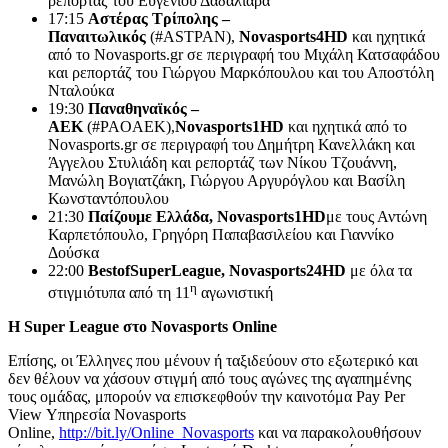
ρεπορτάζ του Ευγένιου Δαδαλιάρα
17:15
Αστέρας Τρίπολης –
Παναιτωλικός
(#ASTPAN),
Novasports
4
HD
και ηχητικά
από το Novasports.gr σε περιγραφή του Μιχάλη Κατσαφάδου
και ρεπορτάζ του Γιώργου Μαρκόπουλου και του Αποστόλη
Νταλούκα
19:30
Παναθηναϊκός –
ΑΕΚ
(#PAOAEK),
Novasports
1
HD
και ηχητικά από το
Novasports.gr σε περιγραφή του Δημήτρη Κανελλάκη και
Άγγελου Στυλιάδη και ρεπορτάζ των Νίκου Τζουάννη,
Μανώλη Βογιατζάκη, Γιώργου Αργυρόγλου και Βασίλη
Κωνσταντόπουλου
21:30
Παίζουμε Ελλάδα,
Novasports
1
HD
με τους Αντώνη
Καρπετόπουλο, Γρηγόρη Παπαβασιλείου και Γιαννίκο
Δούσκα
22:00
Best
of
Super
League
,
Novasports
24
HD
με όλα τα
η
στιγμιότυπα από τη 11
αγωνιστική
Η
Super League
στο
Novasports Online
Επίσης, οι Έλληνες που μένουν ή ταξιδεύουν στο εξωτερικό και
δεν θέλουν να χάσουν στιγμή από τους αγώνες της αγαπημένης
τους ομάδας, μπορούν να επισκεφθούν την καινοτόμα Pay Per
View Υπηρεσία Novasports
Online,
http://bit.ly/Online_Novasports
και να παρακολουθήσουν