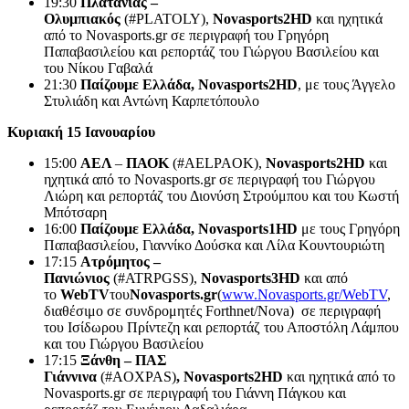
19:30
Πλατανιάς –
Ολυμπιακός
(#PLATOLY),
Novasports
2
HD
και ηχητικά
από το Novasports.gr σε περιγραφή του Γρηγόρη
Παπαβασιλείου και ρεπορτάζ του Γιώργου Βασιλείου και
του Νίκου Γαβαλά
21:30
Παίζουμε Ελλάδα,
Novasports
2
HD
, με τους Άγγελο
Στυλιάδη και Αντώνη Καρπετόπουλο
Κυριακή 15 Ιανουαρίου
15:00
ΑΕΛ
–
ΠΑΟΚ
(#AELPAOK),
Novasports
2
HD
και
ηχητικά από το Novasports.gr σε περιγραφή του Γιώργου
Λιώρη και ρεπορτάζ του Διονύση Στρούμπου και του Κωστή
Μπότσαρη
16:00
Παίζουμε Ελλάδα,
Novasports
1
HD
με τους Γρηγόρη
Παπαβασιλείου, Γιαννίκο Δούσκα και Λίλα Κουντουριώτη
17:15
Ατρόμητος –
Πανιώνιος
(#ATRPGSS),
Novasports
3
HD
και από
το
WebTV
του
Novasports
.
gr
(
www.Novasports.gr/WebTV
,
διαθέσιμο σε συνδρομητές Forthnet/Nova) σε περιγραφή
του Ισίδωρου Πρίντεζη και ρεπορτάζ του Αποστόλη Λάμπου
και του Γιώργου Βασιλείου
17:15
Ξάνθη – ΠΑΣ
Γιάννινα
(#AOXPAS)
,
Novasports
2
HD
και ηχητικά από το
Novasports.gr σε περιγραφή του Γιάννη Πάγκου και