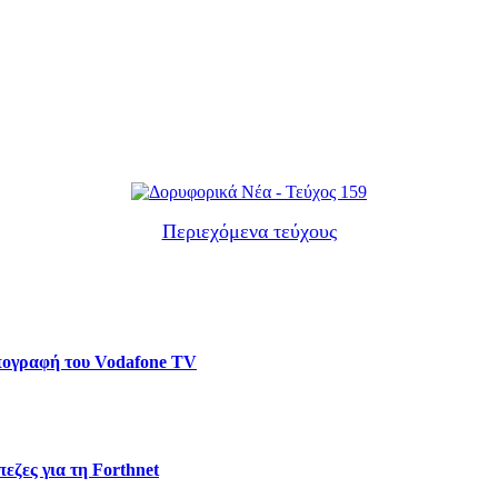
Περιεχόμενα τεύχους
υπογραφή του Vodafone TV
εζες για τη Forthnet