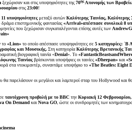
ης
a
ξεχώρισαν και στις υποψηφιότητες της
70
Απονομής των Βραβεί
ρουαρίου
στις
23:00
!
–
11 υποψηφιότητες
μεταξύ αυτών
Καλύτερης Ταινίας, Καλύτερης 
ο δράμα επιστημονικής φαντασίας
«
Arrival
»
απέσπασε συνολικά 8 υ
ερμηνείες που ξεχώρισαν συγκαταλέγονται επίσης αυτές των
Andrew
G
rain
»
ν το
«
Lion
»
το οποίο απέσπασε υποψηφιότητες σε
5 κατηγορίες:
΄
Β 
γραφίας και Μουσικής.
Στη κατηγορία
Καλύτερης Βρετανικής Ται
ραματική βιογραφική ταινία «
Denial
». Το
«
Fantastic
Beasts
and
Wher
όφωνης Ταινίας
βρίσκονται υποψήφιες οι ταινίες
«Dheepan»
και
«S
φορά στα ντοκιμαντέρ, συναντάμε υποψήφιο το
«The Beatles: Eight 
υ θα παρελάσουν οι μεγάλοι και λαμπεροί σταρ του Hollywood και θ
 σε
ταυτόχρονη προβολή με το
BBC
την
Κυριακή
12 Φεβρουαρίου,
va On Demand
και
Nova GO
, ώστε οι συνδρομητές των κινηματογρ
acinema