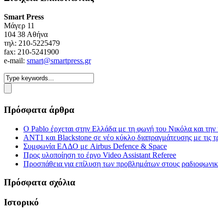
Smart Press
Mάγερ 11
104 38 Αθήνα
τηλ: 210-5225479
fax: 210-5241900
e-mail:
smart@smartpress.gr
Πρόσφατα άρθρα
Ο Pablo έρχεται στην Ελλάδα με τη φωνή του Νικόλα και τη
ΑΝΤ1 και Blackstone σε νέο κύκλο διαπραγμάτευσης με τις τρ
Συμφωνία ΕΛΔΟ με Airbus Defence & Space
Προς υλοποίηση το έργο Video Assistant Referee
Προσπάθεια για επίλυση των προβλημάτων στους ραδιοφωνι
Πρόσφατα σχόλια
Ιστορικό