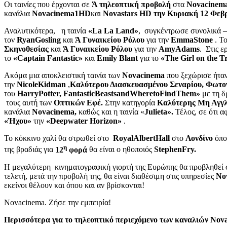
Οι ταινίες που έρχονται σε
Ά τηλεοπτική προβολή
στα
Novacinem
κανάλια
Novacinema
1
HD
και
Novastars HD
την Κυριακή 12 Φεβ
Αναλυτικότερα, η ταινία
«
La
La
Land
»
, συγκέντρωσε συνολικά 
τον
Ryan
Gosling
και
Ά Γυναικείου Ρόλου
για την
Emma
Stone
. Τ
Σκηνοθεσίας
και
Ά Γυναικείου Ρόλου
για την
Amy
Adams
. Στις 
το
«
Captain
Fantastic
»
και
Emily
Blant
για το
«
The
Girl
on
the
T
Ακόμα μια αποκλειστική ταινία των
Novacinema
που ξεχώρισε ήτα
την
Nicole
Kidman
,
Καλύτερου Διασκευασμένου Σεναρίου, Φωτο
του
Harry
Potter
,
Fantastic
Beasts
and
Where
to
Find
Them
»
με τη δ
τους αυτή των
Οπτικών Εφέ.
Στην κατηγορία
Καλύτερης Μη Αγγλ
κανάλια
Novacinema,
καθώς και η ταινία «
Julieta».
Τέλος, σε ότι α
«Ήχου»
την
«Deepwater Horizon»
.
Το κόκκινο χαλί θα στρωθεί στο
Royal
Albert
Hall
στο
Λονδίνο
όπο
η
της βραδιάς για
12
φορά
θα είναι ο ηθοποιός
Stephen
Fry
.
Η μεγαλύτερη κινηματογραφική γιορτή της Ευρώπης θα προβληθεί
τελετή, μετά την προβολή της, θα είναι διαθέσιμη στις υπηρεσίες
No
εκείνοι θέλουν και όπου και αν βρίσκονται!
Novacinema. Ζήσε την εμπειρία!
Περισσότερα για το τηλεοπτικό περιεχόμενο των καναλιών
Nov