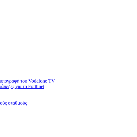
ν υπογραφή του Vodafone TV
άπεζες για τη Forthnet
κούς σταθμούς