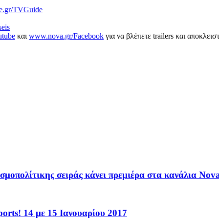
e.gr/TVGuide
eis
utube
και
www.nova.gr/Facebook
για να βλέπετε trailers και αποκλει
οσμοπολίτικης σειράς κάνει πρεμιέρα στα κανάλια Nov
rts! 14 με 15 Ιανουαρίου 2017