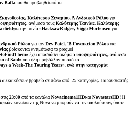
ων
Bafta
που θα προβληθείαπό τα
Σκηνοθεσίας, Καλύτερου Σεναρίου, Ά Ανδρικού Ρόλου
για
ποψηφιότητες
, ανάμεσα τους
Καλύτερης Ταινίας, Καλύτερης
arfield
για την ταινία
«
Hacksaw
Ridge
»,
Viggo
Mortensen
για
Ανδρικού Ρόλου
για τον
Dev Patel,
΄
Β Γυναικείου Ρόλου
για
νίας
βρίσκονται αντιμέτωπα το prequel
e
to
Find
Them
»
έχει αποσπάσει ακόμα
5 υποψηφιότητες,
ανάμεσα
on of Saul»
που ήδη προβάλλονται από τα
Days a Week-The Touring Years», ενώ στην κατηγορία
α διεκδικήσουν βραβείο σε πάνω από 25 κατηγορίες. Παρουσιαστής
στις
23:00
από τα κανάλια
Novacinema
1
HD
και
NovastarsHD
!
Η
αφικών καναλιών της Nova να μπορούν να την απολαύσουν, όποτε