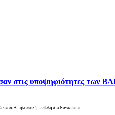
ισαν στις υποψηφιότητες των B
κά και σε Α’ τηλεοπτική προβολή στα Novacinema!