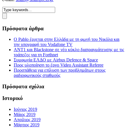
Πρόσφατα άρθρα
Ο Pablo έρχεται στην Ελλάδα με τη φωνή του Νικόλα και
την υπογραφή του Vodafone TV
ΑΝΤ1 και Blackstone σε νέο κύκλο διαπραγμάτευσης με τις
τράπεζες για τη Forthnet
Συμφωνία ΕΛΔΟ με Airbus Defence & Space
Προς υλοποίηση το έργο Video Assistant Referee
Προσπάθεια για επίλυση των προβλημάτων στους
ραδιοφωνικούς σταθμούς
Πρόσφατα σχόλια
Ιστορικό
Ιούνιος 2019
Μάιος 2019
Απρίλιος 2019
Μάρτιος 2019