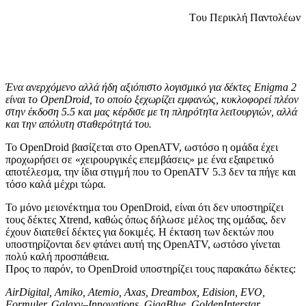
Tου Περικλή Παντολέων
Ένα ανερχόμενο αλλά ήδη αξιόπιστο λογισμικό για δέκτες
Enigma
2
είναι το
OpenDroid
, το οποίο ξεχωρίζει εμφανώς, κυκλοφορεί πλέον
στην έκδοση 5.5 και μας κέρδισε με τη πληρότητα λειτουργιών, αλλά
και την απόλυτη σταθερότητά του.
Το OpenDroid βασίζεται στο OpenATV, ωστόσο η ομάδα έχει
προχωρήσει σε «χειρουργικές επεμβάσεις» με ένα εξαιρετικό
αποτέλεσμα, την ίδια στιγμή που το OpenATV 5.3 δεν τα πήγε και
τόσο καλά μέχρι τώρα.
Το μόνο μειονέκτημα του OpenDroid, είναι ότι δεν υποστηρίζει
τους δέκτες Xtrend, καθώς όπως δήλωσε μέλος της ομάδας, δεν
έχουν διατεθεί δέκτες για δοκιμές. Η έκταση των δεκτών που
υποστηρίζονται δεν φτάνει αυτή της OpenATV, ωστόσο γίνεται
πολύ καλή προσπάθεια.
Προς το παρόν, το OpenDroid υποστηρίζει τους παρακάτω δέκτες:
AirDigital
,
Amiko
,
Atemio
,
Axas
,
Dreambox
,
Edision
,
EVO
,
Formuler
,
Galaxy
–
Innovations
,
GigaBlue
,
GoldenInterstar
,