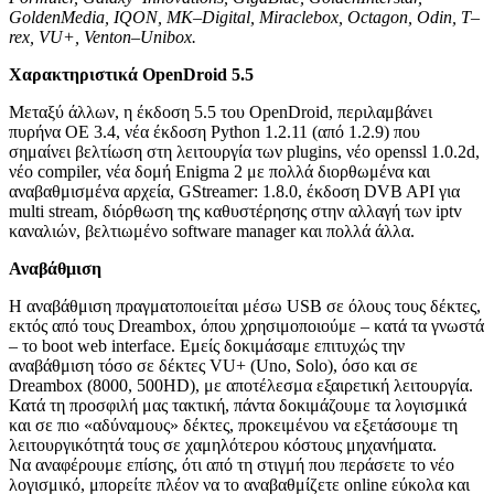
GoldenMedia
,
IQON
,
MK
–
Digital
,
Miraclebox
,
Octagon
,
Odin
,
T
–
rex
,
VU
+,
Venton
–
Unibox
.
Χαρακτηριστικά
OpenDroid
5.5
Μεταξύ άλλων, η έκδοση 5.5 του OpenDroid, περιλαμβάνει
πυρήνα ΟΕ 3.4, νέα έκδοση Python 1.2.11 (από 1.2.9) που
σημαίνει βελτίωση στη λειτουργία των plugins, νέο openssl 1.0.2d,
νέο compiler, νέα δομή Enigma 2 με πολλά διορθωμένα και
αναβαθμισμένα αρχεία, GStreamer: 1.8.0, έκδοση DVB API για
multi stream, διόρθωση της καθυστέρησης στην αλλαγή των iptv
καναλιών, βελτιωμένο software manager και πολλά άλλα.
Αναβάθμιση
Η αναβάθμιση πραγματοποιείται μέσω USB σε όλους τους δέκτες,
εκτός από τους Dreambox, όπου χρησιμοποιούμε – κατά τα γνωστά
– το boot web interface. Εμείς δοκιμάσαμε επιτυχώς την
αναβάθμιση τόσο σε δέκτες VU+ (Uno, Solo), όσο και σε
Dreambox (8000, 500HD), με αποτέλεσμα εξαιρετική λειτουργία.
Κατά τη προσφιλή μας τακτική, πάντα δοκιμάζουμε τα λογισμικά
και σε πιο «αδύναμους» δέκτες, προκειμένου να εξετάσουμε τη
λειτουργικότητά τους σε χαμηλότερου κόστους μηχανήματα.
Να αναφέρουμε επίσης, ότι από τη στιγμή που περάσετε το νέο
λογισμικό, μπορείτε πλέον να το αναβαθμίζετε online εύκολα και