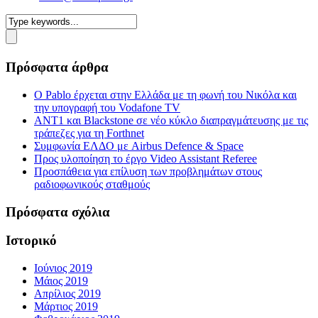
Πρόσφατα άρθρα
Ο Pablo έρχεται στην Ελλάδα με τη φωνή του Νικόλα και
την υπογραφή του Vodafone TV
ΑΝΤ1 και Blackstone σε νέο κύκλο διαπραγμάτευσης με τις
τράπεζες για τη Forthnet
Συμφωνία ΕΛΔΟ με Airbus Defence & Space
Προς υλοποίηση το έργο Video Assistant Referee
Προσπάθεια για επίλυση των προβλημάτων στους
ραδιοφωνικούς σταθμούς
Πρόσφατα σχόλια
Ιστορικό
Ιούνιος 2019
Μάιος 2019
Απρίλιος 2019
Μάρτιος 2019