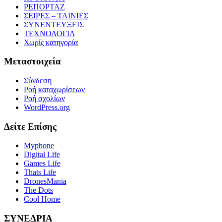
ΡΕΠΟΡΤΑΖ
ΣΕΙΡΕΣ – ΤΑΙΝΙΕΣ
ΣΥΝΕΝΤΕΥΞΕΙΣ
ΤΕΧΝΟΛΟΓΙΑ
Χωρίς κατηγορία
Μεταστοιχεία
Σύνδεση
Ροή καταχωρίσεων
Ροή σχολίων
WordPress.org
Δείτε Επίσης
Myphone
Digital Life
Games Life
Thats Life
DronesMania
The Dots
Cool Home
ΣΥΝΕΔΡΙΑ