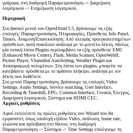
γρήγορα, στη διαδρομή Παραμετροποίηση -> Διαχείριση
λογισμικού -> Ενημέρωση λογισμικού.
Περιγραφή
Στο βασικό μενού του OpenDroid 5.5, βρίσκουμε τις εξής
επιλογές: Παραμετροποίηση, Πληροφορίες, Πρόσθετα, Info Panel,
Timers, Αναμονή/Επανεκκίνηση. Από πλευράς προεγκατεστημένων
πρόσθετων, αυτά ποικίλουν ανάλογα με το μοντέλο δέκτη, πάντως
μία τυπική λίστα Plugins περιλαμβάνει τα εξής πρόσθετα: EMC
(Enhanced Movie Center), Flash, Media Scanner, OpenWebIf,
Picture Player, Vhannibal AutoSetting, Weather Plugin και
Αναπαραγωγή πολυμέσων. Στη λίστα των plugins, μπορείτε να
κατεβάσετε πρόσθετα με το πράσινο πλήκτρο, ανάλογα με τον
δέκτη που διαθέτετε.
Στο μενού Παραμετροποίηση, βρίσκουμε τις επιλογές Video
Settings, Audio Settings, Service searching, User Interface,
Recording & Timeshift, EPG, Common Interface, Γονικός Έλεγχος,
Διαχείριση λογισμικού, Σύστημα και HDMI CEC.
Αρχικές ρυθμίσεις
Αφού εκτελέσετε τις πρώτες ρυθμίσεις του Wizard που θα
εμφανιστεί, όπως υποδοχή εξόδου Video, ανάλυση, frame rate,
γλώσσα και πρόσβαση στο δίκτυο, στη διαδρομή
Παραμετροποίηση -> Σύστημα -> Time Settings επιλέγουμε τη