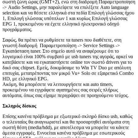
σωστή ζώνη ώρας (GMT+2), ενώ στη διαδρομή Παραμετροποίηση
-> Audio Settings, μην παραλείψετε να επιλέξετε Auto language
selection και να θέσετε ελληνικά στα πεδία Επιλογή γλώσσας ήχου
1, Επιλογή γλώσσας υπότιτλων 1 και κυρίως Επιλογή γλώσσας
EPG 1, προκειμένου να έχετε ελληνικό ηλεκτρονικό οδηγό
προγράμματος.
Σαφώς, θα πρέπει να ρυθμίσετε τα tuners που διαθέτετε, στη
γνωστή διαδρομή Παραμετροποίηση -> Service Settings ->
Εγκατάσταση tuner. Στο σημείο αυτό να αναφέρουμε ότι το
λογισμικό είναι 100% συμβατό με usb tuners της αγοράς, αρκεί να
κατεβάσετε και να εγκαταστήσετε online τον σωστό drivers για το
δικό σας chipset. Εμείς, δοκιμάσαμε το Win TV Duo με απόλυτη
επιτυχία, μετατρέποντας τον μικρό Vu+ Solo σε εξαιρετικό Combo
HD, με ελληνικό EPG.
Ακόμη, θα μπορέσετε να λειτουργήσετε και auto timers,
προκειμένου να εγγράφετε αγαπημένες σας σειρές πλήρως
αυτόματα, όπως σας είχαμε περιγράψει σε προηγούμενο τεύχος.
Σκληρός δίσκος
Επίσης κανένα πρόβλημα με εξωτερικό σκληρό δίσκο usb, καθώς
ο τελευταίος θα αναγνωριστεί και θα προσαρτηθεί αυτόματα στη
σωστή θέση (media/hdd), με αποτέλεσμα να μπορείτε να κάνετε
άμεσα εγγραφές. Εννοείται κανένα πρόβλημα με εσωτερικούς