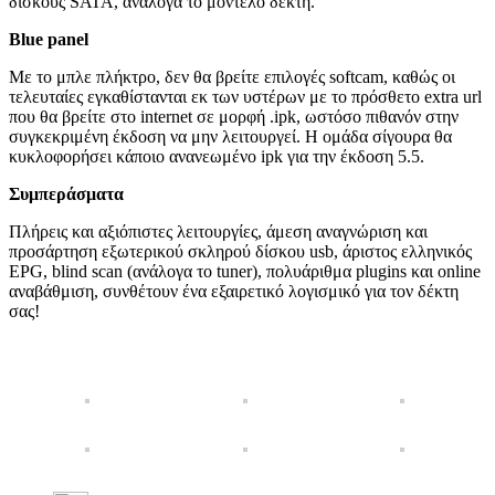
δίσκους SATA, ανάλογα το μοντέλο δέκτη.
Blue
panel
Με το μπλε πλήκτρο, δεν θα βρείτε επιλογές softcam, καθώς οι
τελευταίες εγκαθίστανται εκ των υστέρων με το πρόσθετο extra url
που θα βρείτε στο internet σε μορφή .ipk, ωστόσο πιθανόν στην
συγκεκριμένη έκδοση να μην λειτουργεί. Η ομάδα σίγουρα θα
κυκλοφορήσει κάποιο ανανεωμένο ipk για την έκδοση 5.5.
Συμπεράσματα
Πλήρεις και αξιόπιστες λειτουργίες, άμεση αναγνώριση και
προσάρτηση εξωτερικού σκληρού δίσκου usb, άριστος ελληνικός
EPG, blind scan (ανάλογα το tuner), πολυάριθμα plugins και online
αναβάθμιση, συνθέτουν ένα εξαιρετικό λογισμικό για τον δέκτη
σας!