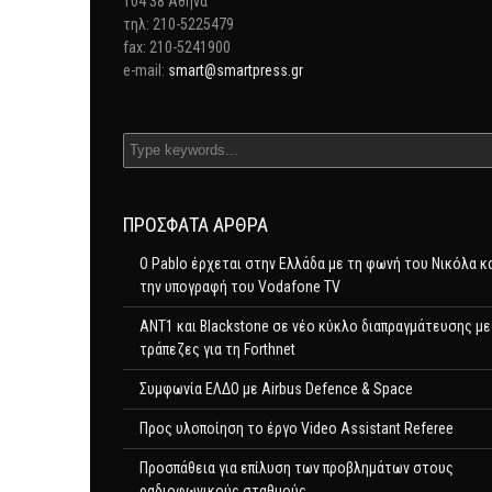
104 38 Αθήνα
τηλ: 210-5225479
fax: 210-5241900
e-mail:
smart@smartpress.gr
ΠΡΌΣΦΑΤΑ ΆΡΘΡΑ
Ο Pablo έρχεται στην Ελλάδα με τη φωνή του Νικόλα κ
την υπογραφή του Vodafone TV
ΑΝΤ1 και Blackstone σε νέο κύκλο διαπραγμάτευσης με
τράπεζες για τη Forthnet
Συμφωνία ΕΛΔΟ με Airbus Defence & Space
Προς υλοποίηση το έργο Video Assistant Referee
Προσπάθεια για επίλυση των προβλημάτων στους
ραδιοφωνικούς σταθμούς