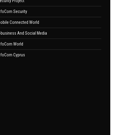
ecurity Project
nfoCom Security
obile Connected World
-business And Social Media
nfoCom World
nfoCom Cyprus