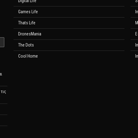
Digital Life
S
Games Life
I
Thats Life
M
DronesMania
E
The Dots
I
Cool Home
I
αι
 τις