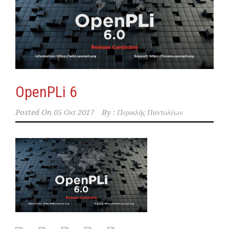
OpenPLi 6
Posted On
05 Οκτ 2017
By :
Περικλής Παντολέων