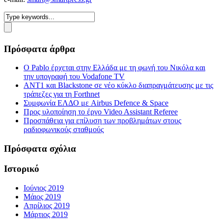
Πρόσφατα άρθρα
Ο Pablo έρχεται στην Ελλάδα με τη φωνή του Νικόλα και
την υπογραφή του Vodafone TV
ΑΝΤ1 και Blackstone σε νέο κύκλο διαπραγμάτευσης με τις
τράπεζες για τη Forthnet
Συμφωνία ΕΛΔΟ με Airbus Defence & Space
Προς υλοποίηση το έργο Video Assistant Referee
Προσπάθεια για επίλυση των προβλημάτων στους
ραδιοφωνικούς σταθμούς
Πρόσφατα σχόλια
Ιστορικό
Ιούνιος 2019
Μάιος 2019
Απρίλιος 2019
Μάρτιος 2019