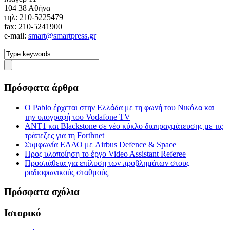
104 38 Αθήνα
τηλ: 210-5225479
fax: 210-5241900
e-mail:
smart@smartpress.gr
Πρόσφατα άρθρα
Ο Pablo έρχεται στην Ελλάδα με τη φωνή του Νικόλα και
την υπογραφή του Vodafone TV
ΑΝΤ1 και Blackstone σε νέο κύκλο διαπραγμάτευσης με τις
τράπεζες για τη Forthnet
Συμφωνία ΕΛΔΟ με Airbus Defence & Space
Προς υλοποίηση το έργο Video Assistant Referee
Προσπάθεια για επίλυση των προβλημάτων στους
ραδιοφωνικούς σταθμούς
Πρόσφατα σχόλια
Ιστορικό