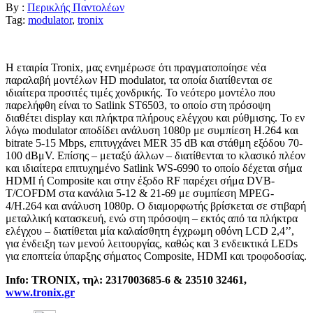
By :
Περικλής Παντολέων
Tag:
modulator
,
tronix
Η εταιρία Tronix, μας ενημέρωσε ότι πραγματοποίησε νέα
παραλαβή μοντέλων HD modulator, τα οποία διατίθενται σε
ιδιαίτερα προσιτές τιμές χονδρικής. Το νεότερο μοντέλο που
παρελήφθη είναι το Satlink ST6503, το οποίο στη πρόσοψη
διαθέτει display και πλήκτρα πλήρους ελέγχου και ρύθμισης. Το εν
λόγω modulator αποδίδει ανάλυση 1080p με συμπίεση H.264 και
bitrate 5-15 Mbps, επιτυγχάνει MER 35 dB και στάθμη εξόδου 70-
100 dBμV. Επίσης – μεταξύ άλλων – διατίθενται το κλασικό πλέον
και ιδιαίτερα επιτυχημένο Satlink WS-6990 το οποίο δέχεται σήμα
HDMI ή Composite και στην έξοδο RF παρέχει σήμα DVB-
T/COFDM στα κανάλια 5-12 & 21-69 με συμπίεση MPEG-
4/H.264 και ανάλυση 1080p. Ο διαμορφωτής βρίσκεται σε στιβαρή
μεταλλική κατασκευή, ενώ στη πρόσοψη – εκτός από τα πλήκτρα
ελέγχου – διατίθεται μία καλαίσθητη έγχρωμη οθόνη LCD 2,4’’,
για ένδειξη των μενού λειτουργίας, καθώς και 3 ενδεικτικά LEDs
για εποπτεία ύπαρξης σήματος Composite, HDMI και τροφοδοσίας.
Info: TRONIX, τηλ
: 2317003685-6 & 23510 32461,
www.tronix.gr