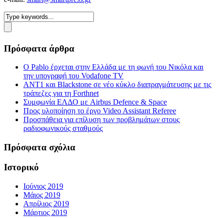
Πρόσφατα άρθρα
Ο Pablo έρχεται στην Ελλάδα με τη φωνή του Νικόλα και
την υπογραφή του Vodafone TV
ΑΝΤ1 και Blackstone σε νέο κύκλο διαπραγμάτευσης με τις
τράπεζες για τη Forthnet
Συμφωνία ΕΛΔΟ με Airbus Defence & Space
Προς υλοποίηση το έργο Video Assistant Referee
Προσπάθεια για επίλυση των προβλημάτων στους
ραδιοφωνικούς σταθμούς
Πρόσφατα σχόλια
Ιστορικό
Ιούνιος 2019
Μάιος 2019
Απρίλιος 2019
Μάρτιος 2019