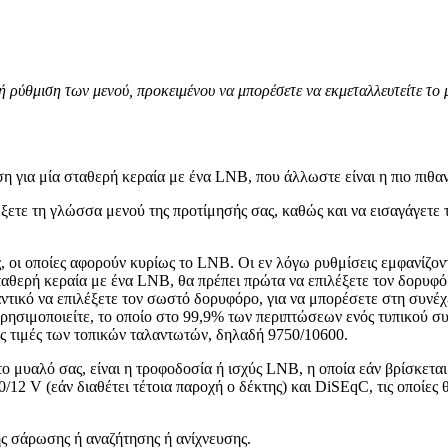
ή ρύθμιση των μενού, προκειμένου να μπορέσετε να εκμεταλλευτείτε το
 για μία σταθερή κεραία με ένα LNB, που άλλωστε είναι η πιο πιθαν
ξετε τη γλώσσα μενού της προτίμησής σας, καθώς και να εισαγάγετε τ
ας, οι οποίες αφορούν κυρίως το LNB. Οι εν λόγω ρυθμίσεις εμφανίζον
ταθερή κεραία με ένα LNB, θα πρέπει πρώτα να επιλέξετε τον δορυφόρ
ντικό να επιλέξετε τον σωστό δορυφόρο, για να μπορέσετε στη συνέ
ρησιμοποιείτε, το οποίο στο 99,9% των περιπτώσεων ενός τυπικού συσ
ις τιμές των τοπικών ταλαντωτών, δηλαδή 9750/10600.
μυαλό σας, είναι η τροφοδοσία ή ισχύς LNB, η οποία εάν βρίσκεται σ
0/12 V (εάν διαθέτει τέτοια παροχή ο δέκτης) και DiSEqC, τις οποίες 
ς σάρωσης ή αναζήτησης ή ανίχνευσης.