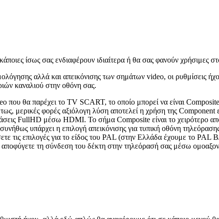
κάποιες ίσως σας ενδιαφέρουν ιδιαίτερα ή θα σας φανούν χρήσιμες στ
ολόγησης αλλά και απεικόνισης των σημάτων video, οι ρυθμίσεις ήχο
ριών καναλιού στην οθόνη σας.
 video που θα παρέχει το TV SCART, το οποίο μπορεί να είναι Compos
τως, μερικές φορές αξιόλογη λύση αποτελεί η χρήση της Component ε
ράσεις FullHD μέσω HDMI. Το σήμα Composite είναι το χειρότερο από
νήθως υπάρχει η επιλογή απεικόνισης για τυπική οθόνη τηλεόρασης κ
τε τις επιλογές για το είδος του PAL (στην Ελλάδα έχουμε το PAL B
ς, αποφύγετε τη σύνδεση του δέκτη στην τηλεόρασή σας μέσω ομοαξονι