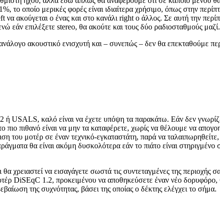
θμιστή ήχου, αλλά εδώ απλώς θα αναφέρουμε ότι σε κάποιο μενού θα β
 1%, το οποίο μερικές φορές είναι ιδιαίτερα χρήσιμο, όπως στην π
 να ακούγεται ο ένας και στο κανάλι right ο άλλος. Σε αυτή την περίπ
νώ εάν επιλέξετε stereo, θα ακούτε και τους δύο ραδιοσταθμούς μαζί.
 ανάλογο ακουστικό ενισχυτή και – συνεπώς – δεν θα επεκταθούμε περ
2 ή USALS, καλό είναι να έχετε υπόψη τα παρακάτω. Εάν δεν γνωρίζ
 το πιο πιθανό είναι να μην τα καταφέρετε, χωρίς να θέλουμε να απογ
ιση του μοτέρ σε έναν τεχνικό-εγκαταστάτη, παρά να ταλαιπωρηθείτ
πράγματα θα είναι ακόμη δυσκολότερα εάν το πιάτο είναι στηριγμένο 
θα χρειαστεί να εισαγάγετε σωστά τις συντεταγμένες της περιοχής 
οτέρ DiSEqC 1.2, προκειμένου να αποθηκεύσετε έναν νέο δορυφόρο, θ
εβαίωση της συχνότητας, βάσει της οποίας ο δέκτης ελέγχει το σήμα.