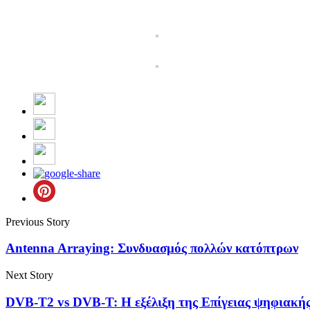
Previous Story
Antenna Arraying: Συνδυασμός πολλών κατόπτρων
Next Story
DVB-T2 vs DVB-T: Η εξέλιξη της Επίγειας ψηφιακή