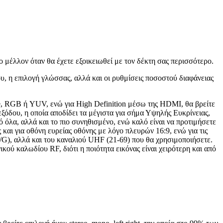
ο μέλλον όταν θα έχετε εξοικειωθεί με τον δέκτη σας περισσότερο.
υ, η επιλογή γλώσσας, αλλά και οι ρυθμίσεις ποσοστού διαφάνειας
ite, RGB ή YUV, ενώ για High Definition μέσω της HDMI, θα βρείτε
ξόδου, η οποία αποδίδει τα μέγιστα για σήμα Υψηλής Ευκρίνειας,
 όλα, αλλά και το πιο συνηθισμένο, ενώ καλό είναι να προτιμήσετε
αι για οθόνη ευρείας οθόνης με λόγο πλευρών 16:9, ενώ για τις
/G), αλλά και του καναλιού UHF (21-69) που θα χρησιμοποιήσετε.
κού καλωδίου RF, διότι η ποιότητα εικόνας είναι χειρότερη και από