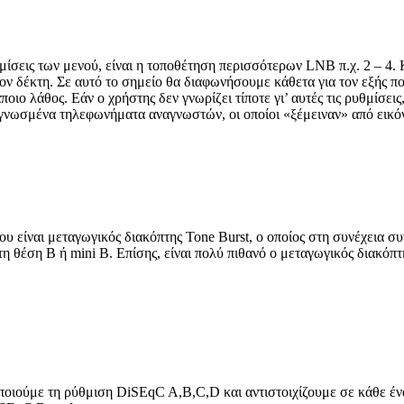
μίσεις των μενού, είναι η τοποθέτηση περισσότερων LNB π.χ. 2 – 4. Κ
τον δέκτη. Σε αυτό το σημείο θα διαφωνήσουμε κάθετα για τον εξής πο
ο λάθος. Εάν ο χρήστης δεν γνωρίζει τίποτε γι’ αυτές τις ρυθμίσεις,
γνωσμένα τηλεφωνήματα αναγνωστών, οι οποίοι «ξέμειναν» από εικόνα 
υ είναι μεταγωγικός διακόπτης Tone Burst, ο οποίος στη συνέχεια συ
 θέση Β ή mini B. Επίσης, είναι πολύ πιθανό ο μεταγωγικός διακόπτη
ποιούμε τη ρύθμιση DiSEqC A,B,C,D και αντιστοιχίζουμε σε κάθε έν