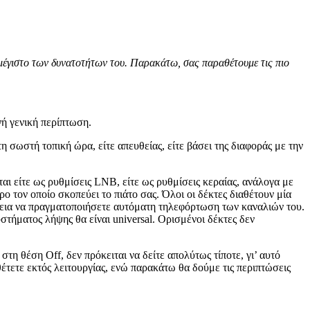
 μέγιστο των δυνατοτήτων του. Παρακάτω, σας παραθέτουμε τις πιο
ή γενική περίπτωση.
η σωστή τοπική ώρα, είτε απευθείας, είτε βάσει της διαφοράς με την
ται είτε ως ρυθμίσεις LNB, είτε ως ρυθμίσεις κεραίας, ανάλογα με
ο τον οποίο σκοπεύει το πιάτο σας. Όλοι οι δέκτες διαθέτουν μία
χεια να πραγματοποιήσετε αυτόματη τηλεφόρτωση των καναλιών του.
τήματος λήψης θα είναι universal. Ορισμένοι δέκτες δεν
τη θέση Off, δεν πρόκειται να δείτε απολύτως τίποτε, γι’ αυτό
θέτετε εκτός λειτουργίας, ενώ παρακάτω θα δούμε τις περιπτώσεις