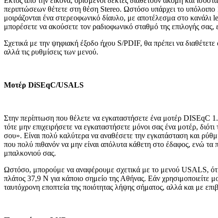
Εκτός από την εικόνα, ορισμένοι δέκτες διαθέτουν ακόμη και ισοστα
περιπτώσεων θέτετε στη θέση Stereo. Ωστόσο υπάρχει το υπόλοιπο
μοιράζονται ένα στερεοφωνικό δίαυλο, με αποτέλεσμα στο κανάλι left
μπορέσετε να ακούσετε τον ραδιοφωνικό σταθμό της επιλογής σας, ε
Σχετικά με την ψηφιακή έξοδο ήχου S/PDIF, θα πρέπει να διαθέτετε
αλλά τις ρυθμίσεις των μενού.
Μοτέρ
DiSEqC
/
USALS
Στην περίπτωση που θέλετε να εγκαταστήσετε ένα μοτέρ DISEqC 1.
τότε μην επιχειρήσετε να εγκαταστήσετε μόνοι σας ένα μοτέρ, διότι
σου». Είναι πολύ καλύτερα να αναθέσετε την εγκατάσταση και ρύθμ
που πολύ πιθανόν να μην είναι απόλυτα κάθετη στο έδαφος, ενώ τα 
μπαλκονιού σας.
Ωστόσο, μπορούμε να αναφέρουμε σχετικά με το μενού USALS, ότι 
πλάτος 37,9 Ν για κάποιο σημείο της Αθήνας. Εάν χρησιμοποιείτε μ
ταυτόχρονη εποπτεία της ποιότητας λήψης σήματος, αλλά και με επιβ