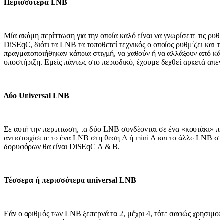
Περισσότερα
LNB
Μία ακόμη περίπτωση για την οποία καλό είναι να γνωρίσετε τις ρυθ
DiSEqC, διότι τα LNB τα τοποθετεί τεχνικός ο οποίος ρυθμίζει και 
πραγματοποιήθηκαν κάποια στιγμή, να χαθούν ή να αλλάξουν από κάποι
υποστήριξη. Εμείς πάντως στο περιοδικό, έχουμε δεχθεί αρκετά απε
Δύο
Universal
LNB
Σε αυτή την περίπτωση, τα δύο LNB συνδέονται σε ένα «κουτάκι» πο
αντιστοιχίσετε το ένα LNB στη θέση A ή mini A και το άλλο LNB στη
δορυφόρων θα είναι DiSEqC A & B.
Τέσσερα ή περισσότερα
universal
LNB
Εάν ο αριθμός των LNB ξεπερνά τα 2, μέχρι 4, τότε σαφώς χρησιμο