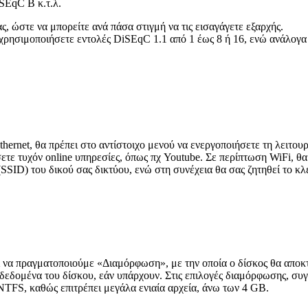
SEqC B κ.τ.λ.
ς, ώστε να μπορείτε ανά πάσα στιγμή να τις εισαγάγετε εξαρχής.
χρησιμοποιήσετε εντολές DiSEqC 1.1 από 1 έως 8 ή 16, ενώ ανάλογα τ
ernet, θα πρέπει στο αντίστοιχο μενού να ενεργοποιήσετε τη λειτου
σετε τυχόν online υπηρεσίες, όπως πχ Youtube. Σε περίπτωση WiFi, θ
SID) του δικού σας δικτύου, ενώ στη συνέχεια θα σας ζητηθεί το κλ
 να πραγματοποιούμε «Διαμόρφωση», με την οποία ο δίσκος θα αποκτ
εδομένα του δίσκου, εάν υπάρχουν. Στις επιλογές διαμόρφωσης, συγκ
NTFS, καθώς επιτρέπει μεγάλα ενιαία αρχεία, άνω των 4 GB.