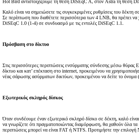
Hot Bird αντιστοιχίζουμε τη θέση DiSEqC A, στον Astra τη θέση Di
Καλό είναι να σημειώσετε τις συγκεκριμένες ρυθμίσεις του δέκτη σα
Σε περίπτωση που διαθέτετε περισσότερα των 4 LNB, θα πρέπει να 
DiSEqC 1.0 (1-4) σε συνδυασμό με τις εντολές DiSEqC 1.1.
Πρόσβαση στο δίκτυο
Στις περισσότερες περιπτώσεις ενσύρματης σύνδεσης μέσω θύρας Eth
δίκτυο και κατ’ επέκταση στο internet, προκειμένου να χρησιμοποιή
νέας σάρωσης ασύρματων δικτύων, προκειμένου να δείτε το όνομα (S
Εξωτερικός σκληρός δίσκος
Όταν συνδέουμε έναν εξωτερικό σκληρό δίσκο σε δέκτη, καλό είναι
να γνωρίζετε ότι πραγματοποιώντας διαμόρφωση, θα χαθούν όλα τα δ
περιπτώσεις μπορεί να είναι FAT ή NTFS. Προτιμήστε την επιλογή 