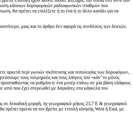
ρείτε επιλογή ήχου stereo, mono, left,right, την οποία στο 99% των
ερίπτωση κάποιων δορυφορικών ραδιοφωνικών σταθμών που
τωση, θα πρέπει να επιλέξετε ή το ένα ή το άλλο κανάλι για να
ισσότερο, μιας και το άρθρο δεν αφορά τις συνδέσεις των δεκτών,
ετε αρκετά περί γωνιών σκόπευσης και τοπολογίας των δορυφόρων,
οητεύσουμε τους τολμηρούς και τους λάτρεις του «κάν’ το μόνος
ε, προσπαθώντας να ρυθμίσετε ένα μοτέρ επάνω σε μία βάση εδάφους
σε ιστό που έχει στερεωθεί με δαγκάνες στα κάγκελα του
σας σε δεκαδική μορφή, πχ γεωγραφικό μήκος 23,7 Ε & γεωγραφικό
α πρέπει πρώτα να τον βρείτε με εντολή κίνησης West ή East, με