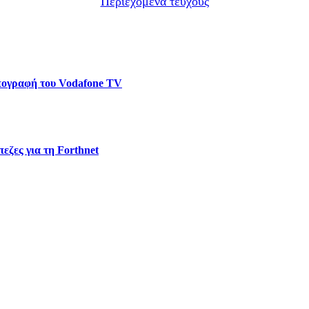
Περιεχόμενα τεύχους
υπογραφή του Vodafone TV
εζες για τη Forthnet