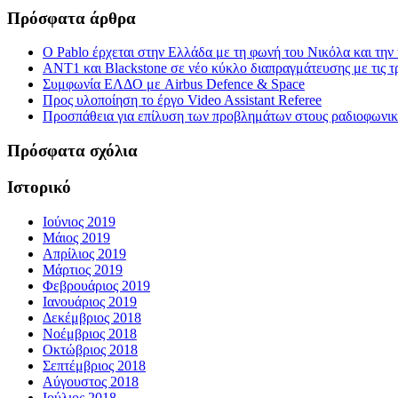
Πρόσφατα άρθρα
Ο Pablo έρχεται στην Ελλάδα με τη φωνή του Νικόλα και τη
ΑΝΤ1 και Blackstone σε νέο κύκλο διαπραγμάτευσης με τις τρ
Συμφωνία ΕΛΔΟ με Airbus Defence & Space
Προς υλοποίηση το έργο Video Assistant Referee
Προσπάθεια για επίλυση των προβλημάτων στους ραδιοφωνι
Πρόσφατα σχόλια
Ιστορικό
Ιούνιος 2019
Μάιος 2019
Απρίλιος 2019
Μάρτιος 2019
Φεβρουάριος 2019
Ιανουάριος 2019
Δεκέμβριος 2018
Νοέμβριος 2018
Οκτώβριος 2018
Σεπτέμβριος 2018
Αύγουστος 2018
Ιούλιος 2018