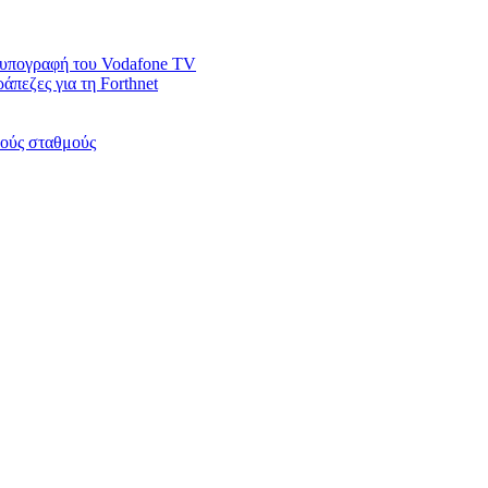
ν υπογραφή του Vodafone TV
άπεζες για τη Forthnet
κούς σταθμούς