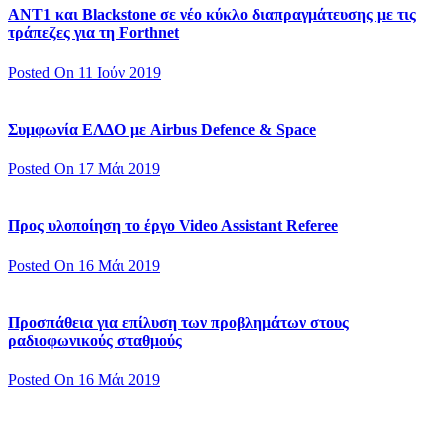
ΑΝΤ1 και Blackstone σε νέο κύκλο διαπραγμάτευσης με τις
τράπεζες για τη Forthnet
Posted On 11 Ιούν 2019
Συμφωνία ΕΛΔΟ με Airbus Defence & Space
Posted On 17 Μάι 2019
Προς υλοποίηση το έργο Video Assistant Referee
Posted On 16 Μάι 2019
Προσπάθεια για επίλυση των προβλημάτων στους
ραδιοφωνικούς σταθμούς
Posted On 16 Μάι 2019