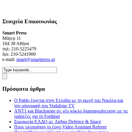
Στοιχεία Επικοινωνίας
Smart Press
Mάγερ 11
104 38 Αθήνα
τηλ: 210-5225479
fax: 210-5241900
e-mail:
smart@smartpress.gr
Πρόσφατα άρθρα
Ο Pablo έρχεται στην Ελλάδα με τη φωνή του Νικόλα και
την υπογραφή του Vodafone TV
ΑΝΤ1 και Blackstone σε νέο κύκλο διαπραγμάτευσης με τις
τράπεζες για τη Forthnet
Συμφωνία ΕΛΔΟ με Airbus Defence & Space
Προς υλοποίηση το έργο Video Assistant Referee