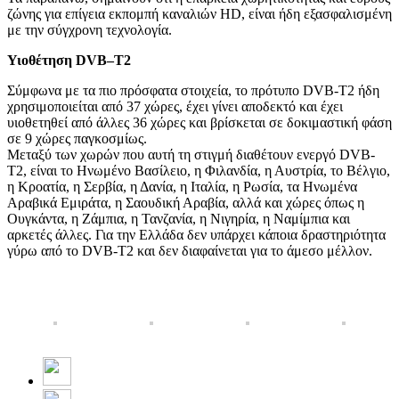
ζώνης για επίγεια εκπομπή καναλιών HD, είναι ήδη εξασφαλισμένη
με την σύγχρονη τεχνολογία.
Υιοθέτηση
DVB
–
T
2
Σύμφωνα με τα πιο πρόσφατα στοιχεία, το πρότυπο DVB-T2 ήδη
χρησιμοποιείται από 37 χώρες, έχει γίνει αποδεκτό και έχει
υιοθετηθεί από άλλες 36 χώρες και βρίσκεται σε δοκιμαστική φάση
σε 9 χώρες παγκοσμίως.
Μεταξύ των χωρών που αυτή τη στιγμή διαθέτουν ενεργό DVB-
T2, είναι το Ηνωμένο Βασίλειο, η Φιλανδία, η Αυστρία, το Βέλγιο,
η Κροατία, η Σερβία, η Δανία, η Ιταλία, η Ρωσία, τα Ηνωμένα
Αραβικά Εμιράτα, η Σαουδική Αραβία, αλλά και χώρες όπως η
Ουγκάντα, η Ζάμπια, η Τανζανία, η Νιγηρία, η Ναμίμπια και
αρκετές άλλες. Για την Ελλάδα δεν υπάρχει κάποια δραστηριότητα
γύρω από το DVB-T2 και δεν διαφαίνεται για το άμεσο μέλλον.