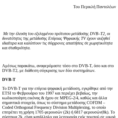
Του Περικλή Παντολέων
Με την έλευση του εξελιγμένου πρότυπου μετάδοσης
DVB
–
T
2, οι
δυνατότητες της μετάδοσης Επίγειας Ψηφιακής
TV
έχουν αυξηθεί
ιδιαίτερα και καλύπτουν τις σύγχρονες απαιτήσεις σε χωρητικότητα
και σταθερότητα.
Αμέσως παρακάτω, αναφερόμαστε τόσο στο DVB-T, όσο και στο
DVB-T2, με διάθεση σύγκρισης των δύο συστημάτων.
DVB-T
Το DVB-T για την επίγεια ψηφιακή μετάδοση, εγκρίθηκε από την
ETSI το Φεβρουάριο του 1997 και περιέχει βεβαίως, την
κωδικοποίηση εικόνας & ήχου σε MPEG-2/4, καθώς και άλλα
σημαντικά στοιχεία, όπως το σύστημα μετάδοσης COFDM –
Coded Orthogonal Frequency Division Multiplexing, το οποίο
επιτρέπει τη χρήση 1705 φερουσών (2k) ή 6817 φερουσών(8k). To
σύστημα 2k, είναι κατάλληλο για λειτουργία ενός πομπού σε μικρά