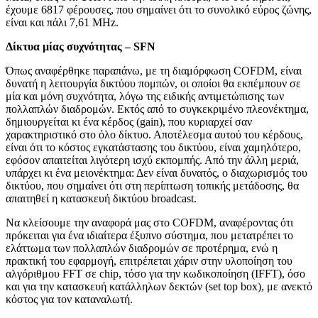
έχουμε 6817 φέρουσες, που σημαίνει ότι το συνολικό εύρος ζώνης,
είναι και πάλι 7,61 MHz.
Δίκτυα μίας συχνότητας –
SFN
Όπως αναφέρθηκε παραπάνω, με τη διαμόρφωση COFDM, είναι
δυνατή η λειτουργία δικτύου πομπών, οι οποίοι θα εκπέμπουν σε
μία και μόνη συχνότητα, λόγω της ειδικής αντιμετώπισης των
πολλαπλών διαδρομών. Εκτός από το συγκεκριμένο πλεονέκτημα,
δημιουργείται κι ένα κέρδος (gain), που κυριαρχεί σαν
χαρακτηριστικό στο όλο δίκτυο. Αποτέλεσμα αυτού του κέρδους,
είναι ότι το κόστος εγκατάστασης του δικτύου, είναι χαμηλότερο,
εφόσον απαιτείται λιγότερη ισχύ εκπομπής. Από την άλλη μεριά,
υπάρχει κι ένα μειονέκτημα: Δεν είναι δυνατός, ο διαχωρισμός του
δικτύου, που σημαίνει ότι στη περίπτωση τοπικής μετάδοσης, θα
απαιτηθεί η κατασκευή δικτύου broadcast.
Να κλείσουμε την αναφορά μας στο COFDM, αναφέροντας ότι
πρόκειται για ένα ιδιαίτερα έξυπνο σύστημα, που μετατρέπει το
ελάττωμα των πολλαπλών διαδρομών σε προτέρημα, ενώ η
πρακτική του εφαρμογή, επιτρέπεται χάριν στην υλοποίηση του
αλγόριθμου FFT σε chip, τόσο για την κωδικοποίηση (IFFT), όσο
και για την κατασκευή κατάλληλων δεκτών (set top box), με ανεκτό
κόστος για τον καταναλωτή.