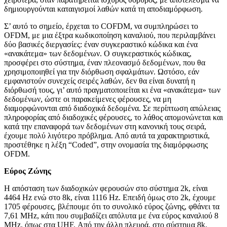
δημιουργούνται καταιγισμοί λαθών κατά τη αποδιαμόρφωση.
Σ’ αυτό το σημείο, έρχεται το COFDM, να συμπληρώσει το
OFDM, με μια έξτρα κωδικοποίηση καναλιού, που περιλαμβάνει
δύο βασικές διεργασίες: έναν συγκεραστικό κώδικα και ένα
«ανακάτεμα» των δεδομένων. Ο συγκεραστικός κώδικας,
προσφέρει στο σύστημα, έναν πλεονασμό δεδομένων, που θα
χρησιμοποιηθεί για την διόρθωση σφαλμάτων. Ωστόσο, εάν
εμφανιστούν συνεχείς σειρές λαθών, δεν θα είναι δυνατή η
διόρθωσή τους, γι’ αυτό πραγματοποιείται κι ένα «ανακάτεμα» των
δεδομένων, ώστε οι παρακείμενες φέρουσες, να μη
διαμορφώνονται από διαδοχικά δεδομένα. Σε περίπτωση απώλειας
πληροφορίας από διαδοχικές φέρουσες, το λάθος απομονώνεται και
κατά την επαναφορά των δεδομένων στη κανονική τους σειρά,
έχουμε πολύ λιγότερο πρόβλημα. Από αυτά τα χαρακτηριστικά,
προστέθηκε η λέξη “Coded”, στην ονομασία της διαμόρφωσης
OFDM.
Εύρος Ζώνης
Η απόσταση των διαδοχικών φερουσών στο σύστημα 2k, είναι
4464 Hz ενώ στο 8k, είναι 1116 Hz. Επειδή όμως στο 2k, έχουμε
1705 φέρουσες, βλέπουμε ότι το συνολικό εύρος ζώνης, φθάνει τα
7,61 MHz, κάτι που συμβαδίζει απόλυτα με ένα εύρος καναλιού 8
MHz, όπως στα UHF. Από την άλλη πλευρά, στο σύστημα 8k,