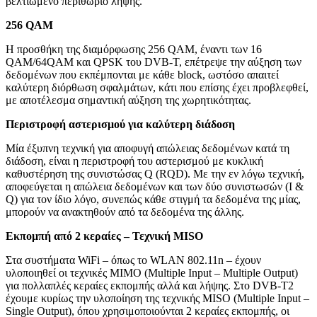
βελτιωμένο περιθώριο λήψης.
256
QAM
Η προσθήκη της διαμόρφωσης 256 QAM, έναντι των 16
QAM/64QAM και QPSK του DVB-T, επέτρεψε την αύξηση των
δεδομένων που εκπέμπονται με κάθε block, ωστόσο απαιτεί
καλύτερη διόρθωση σφαλμάτων, κάτι που επίσης έχει προβλεφθεί,
με αποτέλεσμα σημαντική αύξηση της χωρητικότητας.
Περιστροφή αστερισμού για καλύτερη διάδοση
Μία έξυπνη τεχνική για αποφυγή απώλειας δεδομένων κατά τη
διάδοση, είναι η περιστροφή του αστερισμού με κυκλική
καθυστέρηση της συνιστώσας Q (RQD). Με την εν λόγω τεχνική,
αποφεύγεται η απώλεια δεδομένων και των δύο συνιστωσών (Ι &
Q) για τον ίδιο λόγο, συνεπώς κάθε στιγμή τα δεδομένα της μίας,
μπορούν να ανακτηθούν από τα δεδομένα της άλλης.
Εκπομπή από 2 κεραίες – Τεχνική
MISO
Στα συστήματα WiFi – όπως το WLAN 802.11n – έχουν
υλοποιηθεί οι τεχνικές MIMO (Multiple Input – Multiple Output)
για πολλαπλές κεραίες εκπομπής αλλά και λήψης. Στο DVB-T2
έχουμε κυρίως την υλοποίηση της τεχνικής MISO (Multiple Input –
Single Output), όπου χρησιμοποιούνται 2 κεραίες εκπομπής, οι