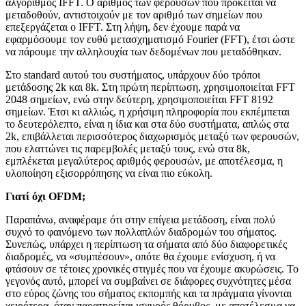
αλγόριθμος IFFT. Ο αριθμός των φερουσών που πρόκειται να
μεταδοθούν, αντιστοιχούν με τον αριθμό των σημείων που
επεξεργάζεται ο IFFT. Στη λήψη, δεν έχουμε παρά να
εφαρμόσουμε τον ευθύ μετασχηματισμό Fourier (FFT), έτσι ώστε
να πάρουμε την αλληλουχία των δεδομένων που μεταδόθηκαν.
Στο standard αυτού του συστήματος, υπάρχουν δύο τρόποι
μετάδοσης 2k και 8k. Στη πρώτη περίπτωση, χρησιμοποιείται FFT
2048 σημείων, ενώ στην δεύτερη, χρησιμοποιείται FFT 8192
σημείων. Έτσι κι αλλιώς, η χρήσιμη πληροφορία που εκπέμπεται
το δευτερόλεπτο, είναι η ίδια και στα δύο συστήματα, απλώς στα
2k, επιβάλλεται περισσότερος διαχωρισμός μεταξύ των φερουσών,
που ελαττώνει τις παρεμβολές μεταξύ τους, ενώ στα 8k,
εμπλέκεται μεγαλύτερος αριθμός φερουσών, με αποτέλεσμα, η
υλοποίηση εξισορρόπησης να είναι πιο εύκολη.
Γιατί όχι OFDM;
Παραπάνω, αναφέραμε ότι στην επίγεια μετάδοση, είναι πολύ
συχνό το φαινόμενο των πολλαπλών διαδρομών του σήματος.
Συνεπώς, υπάρχει η περίπτωση τα σήματα από δύο διαφορετικές
διαδρομές, να «συμπέσουν», οπότε θα έχουμε ενίσχυση, ή να
φτάσουν σε τέτοιες χρονικές στιγμές που να έχουμε ακυρώσεις. Το
γεγονός αυτό, μπορεί να συμβαίνει σε διάφορες συχνότητες μέσα
στο εύρος ζώνης του σήματος εκπομπής και τα πράγματα γίνονται
χειρότερα, όταν παρατηρείται ισχυρός θόρυβος, με αποτέλεσμα να