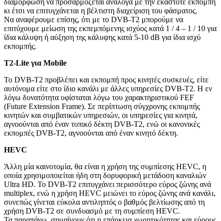
διαμόρφωση να προσαρμόζεται ανάλογα με την εκάστοτε εκπομπή
κι έτσι να επιτυγχάνεται η βέλτιστη διαχείριση του φάσματος.
Να αναφέρουμε επίσης, ότι με το DVB-T2 μπορούμε να
επιτύχουμε μείωση της εκπεμπόμενης ισχύος κατά 1 / 4 – 1 / 10 για
ίδια κάλυψη ή αύξηση της κάλυψης κατά 5-10 dB για ίδια ισχύ
εκπομπής.
T
2-
Lite
για
Mobile
Το DVB-T2 προβλέπει και εκπομπή προς κινητές συσκευές, είτε
αυτόνομα είτε στο ίδιο κανάλι με άλλες υπηρεσίες DVB-T2. Η εν
λόγω δυνατότητα υφίσταται λόγω του χαρακτηριστικού FEF
(Future Extension Frame). Σε περίπτωση σύγχρονης εκπομπής
κινητών και συμβατικών υπηρεσιών, οι υπηρεσίες για κινητά,
αγνοούνται από έναν τυπικό δέκτη DVB-T2, ενώ οι κανονικές
εκπομπές DVB-T2, αγνοούνται από έναν κινητό δέκτη.
HEVC
Άλλη μία καινοτομία, θα είναι η χρήση της συμπίεσης HEVC, η
οποία χρησιμοποιείται ήδη στη δορυφορική μετάδοση καναλιών
Ultra HD. Το DVB-T2 επιτυγχάνει περισσότερο εύρος ζώνης ανά
multiplex, ενώ η χρήση HEVC μειώνει το εύρος ζώνης ανά κανάλι,
συνεπώς γίνεται εύκολα αντιληπτός ο βαθμός βελτίωσης από τη
χρήση DVB-T2 σε συνδυασμό με τη συμπίεση HEVC.
Τα παραπάνω, σημαίνουν ότι η επάρκεια χωρητικότητας και εύρους