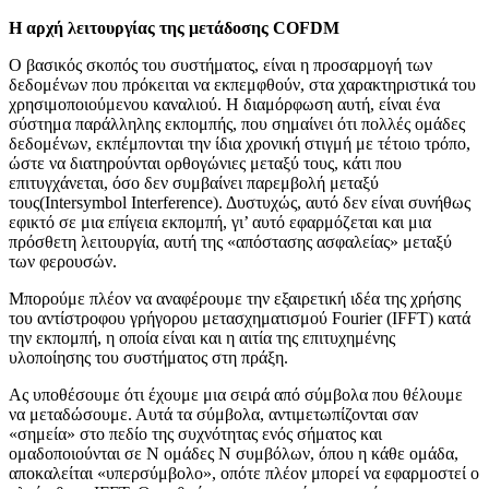
Η αρχή λειτουργίας της μετάδοσης COFDM
Ο βασικός σκοπός του συστήματος, είναι η προσαρμογή των
δεδομένων που πρόκειται να εκπεμφθούν, στα χαρακτηριστικά του
χρησιμοποιούμενου καναλιού. Η διαμόρφωση αυτή, είναι ένα
σύστημα παράλληλης εκπομπής, που σημαίνει ότι πολλές ομάδες
δεδομένων, εκπέμπονται την ίδια χρονική στιγμή με τέτοιο τρόπο,
ώστε να διατηρούνται ορθογώνιες μεταξύ τους, κάτι που
επιτυγχάνεται, όσο δεν συμβαίνει παρεμβολή μεταξύ
τους(Ιntersymbol Interference). Δυστυχώς, αυτό δεν είναι συνήθως
εφικτό σε μια επίγεια εκπομπή, γι’ αυτό εφαρμόζεται και μια
πρόσθετη λειτουργία, αυτή της «απόστασης ασφαλείας» μεταξύ
των φερουσών.
Μπορούμε πλέον να αναφέρουμε την εξαιρετική ιδέα της χρήσης
του αντίστροφου γρήγορου μετασχηματισμού Fourier (IFFT) κατά
την εκπομπή, η οποία είναι και η αιτία της επιτυχημένης
υλοποίησης του συστήματος στη πράξη.
Ας υποθέσουμε ότι έχουμε μια σειρά από σύμβολα που θέλουμε
να μεταδώσουμε. Αυτά τα σύμβολα, αντιμετωπίζονται σαν
«σημεία» στο πεδίο της συχνότητας ενός σήματος και
ομαδοποιούνται σε Ν ομάδες Ν συμβόλων, όπου η κάθε ομάδα,
αποκαλείται «υπερσύμβολο», οπότε πλέον μπορεί να εφαρμοστεί ο