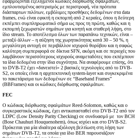
εφαρμόζονται εξελιγμένοι κώδικες διόρθωσης σφαλμάτων,
εμπλουτισμένος αστερισμός με περιστροφή, νέα πρότυπα
διάσπαρτων πιλότων, εμβόλιμες προσθήκες δεδομένων στα data
frames, ενώ είναι εφικτή η εκπομπή από 2 κεραίες, όπου η δεύτερη
εκπέμπει συμπληρωματικό σήμα ως προς τη πρώτη, καθώς και η
εκπομπή ξεχωριστών σημάτων για κινητή και σταθερή λήψη, στο
ίδιο stream. Το αποτέλεσμα όλων των παραπάνω τεχνικών, είναι –
μεταξύ άλλων – η αύξηση της χωρητικότητας κατά 30 – 50 %, η
μεγαλύτερη αντοχή σε περιβάλλον ισχυρού θορύβου και η σαφώς
καλύτερη συμπεριφορά σε δίκτυα SFN, ακόμη και σε περιοχές που
λαμβάνουν περισσότερους ισχυρούς αναμεταδότες που εκπέμπουν
τα ίδια δεδομένα στην ίδια συχνότητα. Να αναφέρουμε επίσης, ότι
το DVB-T2 έχει «δανειστεί» 2 βασικές τεχνολογίες από το DVB-
S2, οι οποίες είναι η αρχιτεκτονική system-layer και συγκεκριμένα
το πακετάρισμα των δεδομένων σε “Baseband Frames”
(BBFrames) και οι κώδικες διόρθωσης σφαλμάτων.
FEC
Ο κώδικας διόρθωσης σφαλμάτων Reed-Solomon, καθώς και ο
συγκεραστικός κώδικας, έχει αντικατασταθεί στο DVB-T2 από τον
LDPC (Low Density Parity Checking) σε συνδυασμό με τον BCH
(Bose Chauhuri Houquenohem), όπως ισχύει και στο DVB-S2.
Πρόκειται για μία ιδιαίτερα αξιόλογη βελτίωση στη λήψη των
σημάτων DVB-T2, τα οποία για ίδιο BER παρουσιάζουν