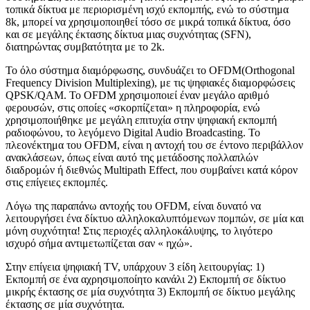
τοπικά δίκτυα με περιορισμένη ισχύ εκπομπής, ενώ το σύστημα
8k, μπορεί να χρησιμοποιηθεί τόσο σε μικρά τοπικά δίκτυα, όσο
και σε μεγάλης έκτασης δίκτυα μιας συχνότητας (SFN),
διατηρώντας συμβατότητα με το 2k.
Το όλο σύστημα διαμόρφωσης, συνδυάζει το OFDM(Orthogonal
Frequency Division Multiplexing), με τις ψηφιακές διαμορφώσεις
QPSK/QAM. Το ΟFDM χρησιμοποιεί έναν μεγάλο αριθμό
φερουσών, στις οποίες «σκορπίζεται» η πληροφορία, ενώ
χρησιμοποιήθηκε με μεγάλη επιτυχία στην ψηφιακή εκπομπή
ραδιοφώνου, το λεγόμενο Digital Audio Broadcasting. Το
πλεονέκτημα του OFDM, είναι η αντοχή του σε έντονο περιβάλλον
ανακλάσεων, όπως είναι αυτό της μετάδοσης πολλαπλών
διαδρομών ή διεθνώς Multipath Effect, που συμβαίνει κατά κόρον
στις επίγειες εκπομπές.
Λόγω της παραπάνω αντοχής του OFDM, είναι δυνατό να
λειτουργήσει ένα δίκτυο αλληλοκαλυπτόμενων πομπών, σε μία και
μόνη συχνότητα! Στις περιοχές αλληλοκάλυψης, το λιγότερο
ισχυρό σήμα αντιμετωπίζεται σαν « ηχώ».
Στην επίγεια ψηφιακή TV, υπάρχουν 3 είδη λειτουργίας: 1)
Εκπομπή σε ένα αχρησιμοποίητο κανάλι 2) Εκπομπή σε δίκτυο
μικρής έκτασης σε μία συχνότητα 3) Εκπομπή σε δίκτυο μεγάλης
έκτασης σε μία συχνότητα.