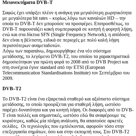
Μειονεκτήματα
DVB
–
T
Σαφώς έχει υπάρξει πλέον η ανάγκη για μεγαλύτερη χωρητικότητα
με μεγαλύτερα bit rates – κυρίως λόγω των καναλιών HD – την
οποία το DVB-T δεν μπορούσε να προσφέρει. Επιπροσθέτως, το
DVB-T παρουσιάζει κακή συμπεριφορά σε κινητή ή φορητή λήψη,
ενώ και στα δίκτυα SFN (Single Frequency Network), η απόδοση
δεν είναι η βέλτιστη, ειδικά σε περιοχές με πολύ καλή λήψη
περισσότερων αναμεταδοτών.
Λόγω των παραπάνω, δημιουργήθηκε ένα νέο σύστημα
μετάδοσης, το λεγόμενο DVB-T2, του οποίου τα χαρακτηριστικά
δημοσιεύτηκαν για πρώτη φορά το 2008 από το DVB Project και
στη συνέχεια έγινε standard από την ETSI (European
Telecommunication Standardisations Institute) τον Σεπτέμβριο του
2009.
DVB
–
T
2
Το DVB-T2 είναι ένα εξαιρετικά σταθερό και αξιόπιστο σύστημα
μετάδοσης, το οποίο προορίζεται για σταθερή λήψη, ωστόσο
παρέχει δυνατότητα και για κινητή λήψη. Οι διαφορές από το DVB-
T είναι πολλές και σημαντικές, ωστόσο εδώ θα αναφέρουμε τις
κυριότερες, καθώς μία πλήρη ανάλυση, θα απαιτούσε αρκετές
σελίδες. Οι τεχνολογίες που εμπλέκονται, αφορούν τόσο στην
επεξεργασία σημάτων, όσο και στην εκπομπή τους. Στο DVB-T2