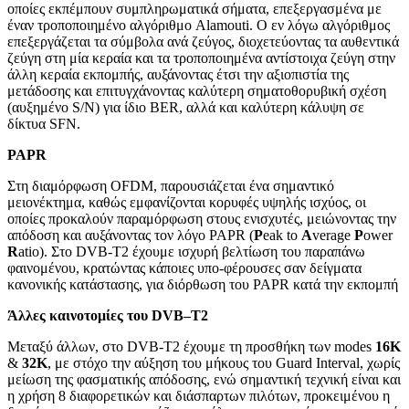
οποίες εκπέμπουν συμπληρωματικά σήματα, επεξεργασμένα με
έναν τροποποιημένο αλγόριθμο Alamouti. Ο εν λόγω αλγόριθμος
επεξεργάζεται τα σύμβολα ανά ζεύγος, διοχετεύοντας τα αυθεντικά
ζεύγη στη μία κεραία και τα τροποποιημένα αντίστοιχα ζεύγη στην
άλλη κεραία εκπομπής, αυξάνοντας έτσι την αξιοπιστία της
μετάδοσης και επιτυγχάνοντας καλύτερη σηματοθορυβική σχέση
(αυξημένο S/N) για ίδιο BER, αλλά και καλύτερη κάλυψη σε
δίκτυα SFN.
PAPR
Στη διαμόρφωση OFDM, παρουσιάζεται ένα σημαντικό
μειονέκτημα, καθώς εμφανίζονται κορυφές υψηλής ισχύος, οι
οποίες προκαλούν παραμόρφωση στους ενισχυτές, μειώνοντας την
απόδοση και αυξάνοντας τον λόγο PAPR (
P
eak to
A
verage
P
ower
R
atio). Στο DVB-T2 έχουμε ισχυρή βελτίωση του παραπάνω
φαινομένου, κρατώντας κάποιες υπο-φέρουσες σαν δείγματα
κανονικής κατάστασης, για διόρθωση του PAPR κατά την εκπομπή
Άλλες καινοτομίες του
DVB
–
T
2
Μεταξύ άλλων, στο DVB-T2 έχουμε τη προσθήκη των modes
16
K
&
32
K
, με στόχο την αύξηση του μήκους του Guard Interval, χωρίς
μείωση της φασματικής απόδοσης, ενώ σημαντική τεχνική είναι και
η χρήση 8 διαφορετικών και διάσπαρτων πιλότων, προκειμένου η